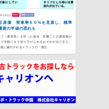
New!!
物流ニュース
6年8月5日
正原価 実車率５０%を見直し、標準
運賃の半値の恐れも
リフ（運賃表）を作った場合、距離ごとの運賃額が
大で半額にまで切り下げられるおそれが出てきた。
後に施行されるトラックの「適正...