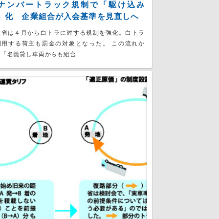
ナンバートラック規制で「駆け込み
」化 企業組合が入会基準を見直しへ
交省は４月から白トラに対する規制を強化。白トラ
利用する荷主も罰金の対象となった。 この流れか
「名義貸し車両からも組合...