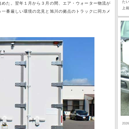
た
進めた。翌年１月から３月の間、エア・ウォーター物流が
上前
う一番厳しい環境の北見と旭川の拠点のトラックに同カメ
202