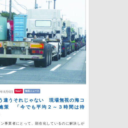
New!!
物流ニュース
6年8月6日
う違うそれじゃない 現場無視の海コ
施策 「今でも平均２～３時間は待
」
コン事業者にとって、顕在化しているのに解決しが