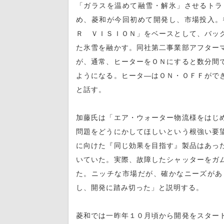
「ガラスを温めて融雪・解氷」させるトラ
め、菱和が今回初めて開発し、市場投入。
Ｒ ＶＩＳＩＯＮ」をベースとして、バッ
た氷雪を融かす。同社第二事業部アフター
が、通常、ヒーターをＯＮにすると数分間
ようになる。ヒータ―はＯＮ・ＯＦＦがで
と話す。
加藤氏は「エア・ウォーター物流様をはじ
問題をどうにかしてほしいという根強い要
に向けた『同じ効果を目指す』製品はあっ
いていた。実際、故障したシャッターをガ
た。ニッチな市場だが、確かなニーズがあ
し、開発に踏み切った」と説明する。
菱和では一昨年１０月頃から開発をスター