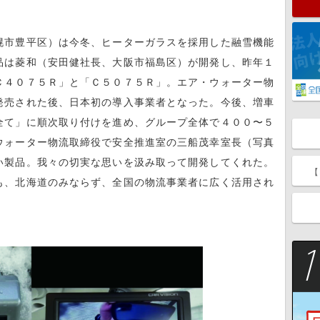
幌市豊平区）は今冬、ヒーターガラスを採用した融雪機能
品は菱和（安田健社長、大阪市福島区）が開発し、昨年１
Ｃ４０７５Ｒ」と「Ｃ５０７５Ｒ」。エア・ウォーター物
発売された後、日本初の導入事業者となった。今後、増車
全て」に順次取り付けを進め、グループ全体で４００〜５
ウォーター物流取締役で安全推進室の三船茂幸室長（写真
い製品。我々の切実な思いを汲み取って開発してくれた。
【
も、北海道のみならず、全国の物流事業者に広く活用され