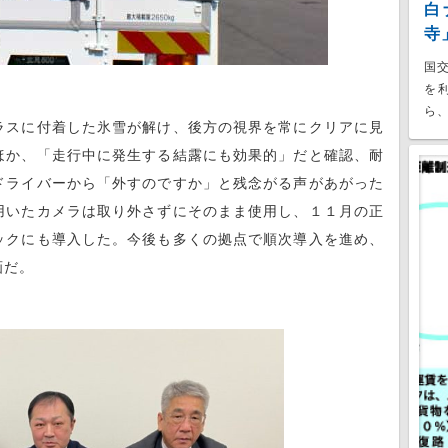
白
寺
国
を
ら、
ラスに付着した氷雪が解け、後方の視界を常にクリアに見
ほか、「走行中に発生する結露にも効果的」だと確認、耐
ドライバーから「外すのですか」と残念がる声があがった
用いたカメラは取り外さずにそのまま使用し、１１月の正
ックにも導入した。今後も多くの拠点で順次導入を進め、
画だ。