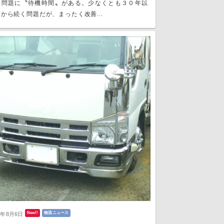
い問題に〝待機時間〟がある。少なくとも３０年以
から続く問題だが、まったく改善...
New!!
物流ニュース
6年8月6日