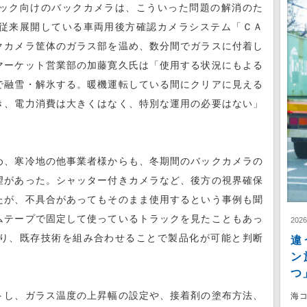
ック向けのバックカメラは、こういった問題の解消のた
従来展開している車両用後方確認カメラシステム「ＣＡ
クカメラ筐体のガラス部を温め、数分間でガラスに付着し
マーケット営業部の加藤寛久氏は「使用する状況にもよる
で融雪・解氷する。暖機運転している間にクリアに見える
き、電力消費は大きくはなく、特別な運用の必要はない」
め、寒冷地の他事業者様からも、冬期間のバックカメラの
望があった。シャッター付きカメラなど、後方の視界確保
たが、不具合があってもそのまま使用するという事例も聞
ムテープで固定して使っているトラックを見たこともあっ
202
り、既存技術を組み合わせることで製品化が可能と判断
違
ン
つ
トし、ガラス温度の上昇幅の設定や、接着剤の塗布方法、
海