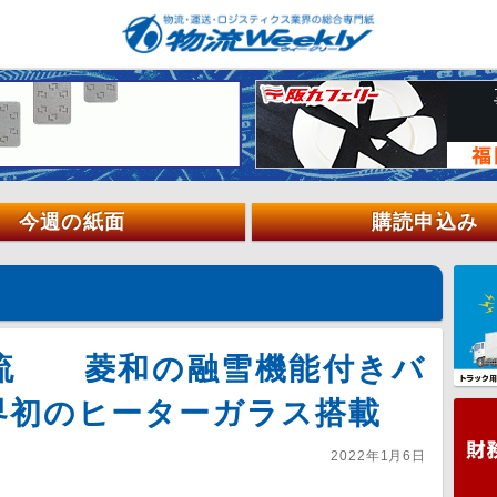
今週の紙面
購読申込み
流 菱和の融雪機能付きバ
界初のヒーターガラス搭載
2022年1月6日