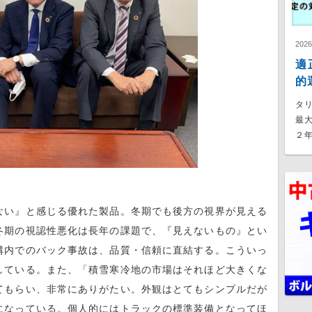
202
適
的
タ
最
２年
ない』と感じる優れた製品。冬期でも後方の視界が見える
冬期の視認性悪化は長年の課題で、『見えないもの』とい
構内でのバック事故は、品質・信頼に直結する。こういっ
している。また、「積雪寒冷地の市場はそれほど大きくな
てもらい、非常にありがたい。外観はとてもシンプルだが
になっている。個人的にはトラックの標準装備となってほ