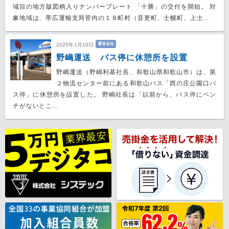
域目の地方版図柄入りナンバープレート 「十勝」の交付を開始。 対
象地域は、帯広運輸支局管内の１８町村（音更町、士幌町、上士…
運送会社
2025年1月10日
野嶋運送 バス停に休憩所を設置
野嶋運送（野嶋利基社長、和歌山県和歌山市）は、第
２物流センター前にある和歌山バス「西の庄公園口バ
ス停」に休憩所を設置した。 野嶋社長は「以前から、バス停にベン
チがないとこ…