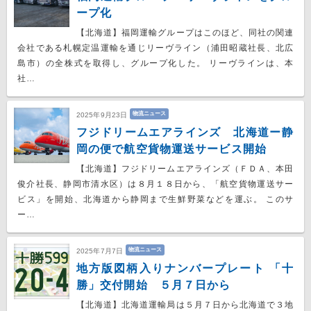
ープ化
【北海道】福岡運輸グループはこのほど、同社の関連
会社である札幌定温運輸を通じリーヴライン（浦田昭蔵社長、北広
島市）の全株式を取得し、グループ化した。 リーヴラインは、本
社…
物流ニュース
2025年9月23日
フジドリームエアラインズ 北海道ー静
岡の便で航空貨物運送サービス開始
【北海道】フジドリームエアラインズ（ＦＤＡ、本田
俊介社長、静岡市清水区）は８月１８日から、「航空貨物運送サー
ビス」を開始、北海道から静岡まで生鮮野菜などを運ぶ。 このサ
ー…
物流ニュース
2025年7月7日
地方版図柄入りナンバープレート 「十
勝」交付開始 ５月７日から
【北海道】北海道運輸局は５月７日から北海道で３地