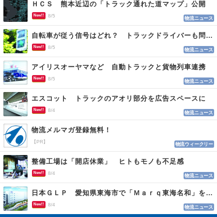
ＨＣＳ 熊本近辺の「トラック通れた道マップ」公開
New!!
8/5
物流ニュース
自転車が従う信号はどれ？ トラックドライバーも問われる認識
New!!
8/5
物流ニュース
アイリスオーヤマなど 自動トラックと貨物列車連携
New!!
8/5
物流ニュース
エスコット トラックのアオリ部分を広告スペースに
New!!
8/4
物流ニュース
物流メルマガ登録無料！
【PR】
物流ウィークリー
整備工場は「開店休業」 ヒトもモノも不足感
New!!
8/4
物流ニュース
日本ＧＬＰ 愛知県東海市で「Ｍａｒｑ東海名和」を開発
New!!
8/4
物流ニュース