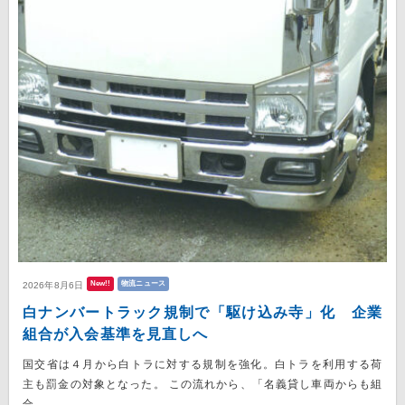
New!!
物流ニュース
2026年8月6日
白ナンバートラック規制で「駆け込み寺」化 企業
組合が入会基準を見直しへ
国交省は４月から白トラに対する規制を強化。白トラを利用する荷
主も罰金の対象となった。 この流れから、「名義貸し車両からも組
合...