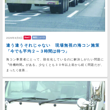
New!!
物流ニュース
2026年8月6日
違う違うそれじゃない 現場無視の海コン施策
「今でも平均２～３時間は待つ」
海コン事業者にとって、顕在化しているのに解決しがたい問題に
〝待機時間〟がある。少なくとも３０年以上前から続く問題だが、
まったく改善...