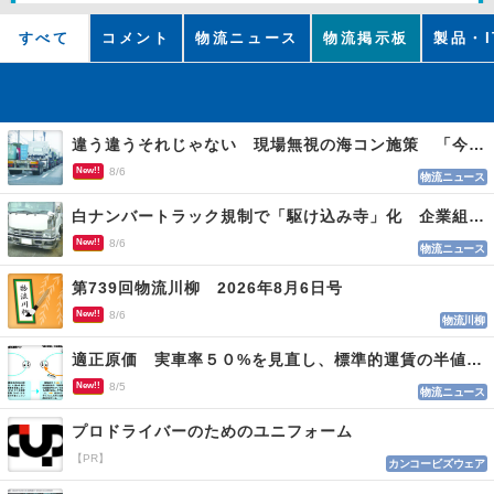
すべて
コメント
物流ニュース
物流掲示板
製品・I
違う違うそれじゃない 現場無視の海コン施策 「今でも平均２～３時間は待つ」
New!!
8/6
物流ニュース
白ナンバートラック規制で「駆け込み寺」化 企業組合が入会基準を見直しへ
New!!
8/6
物流ニュース
第739回物流川柳 2026年8月6日号
New!!
8/6
物流川柳
適正原価 実車率５０%を見直し、標準的運賃の半値の恐れも
New!!
8/5
物流ニュース
プロドライバーのためのユニフォーム
【PR】
カンコービズウェア