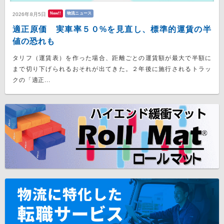
New!!
物流ニュース
2026年8月5日
適正原価 実車率５０%を見直し、標準的運賃の半
値の恐れも
タリフ（運賃表）を作った場合、距離ごとの運賃額が最大で半額に
まで切り下げられるおそれが出てきた。２年後に施行されるトラッ
クの「適正...