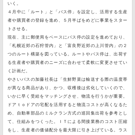
いく。
４月中に「ルート」と「バス停」を設定し、活用する生産
者や購買者の登録を進め、５月半ばをめどに事業をスター
トさせる。
現在、主に郵便局をベースにバス停の設定を進めており、
「札幌近郊の石狩管内」と「富良野近郊の上川管内」の２
つのルート構築を図っている。ルートやバス停は、出荷す
る生産者や購買者のニーズに合わせて柔軟に変更させてい
く計画だ。
やさいバスの加藤社長は「生鮮野菜は輸送する際の温度帯
が異なる商品があり、かつ、収穫後は劣化していくので、
いかに早く受給をマッチングさせ、物流を行うかが重要。
ドアｔｏドアの宅配を活用すると物流コストが高くなるた
め、自動車部品のミルクラン方式の巡回集出荷を参考とし
て、仕組みをつくった。ＩＴによる間接業務のコスト圧縮
をし、生産者の価値配分を最大限に引き上げている。ラス