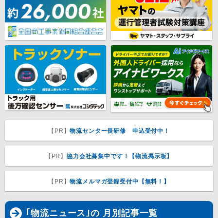
【PR】
物流センター長研修 申込受付中！
【PR】
協力会社募集中です！【物流掲示板】
【PR】
物流メルマガ登録受付中【無料！】
｢物流ニュース｣の 月別記事一覧