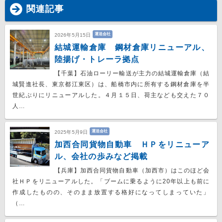
関連記事
運送会社
2026年5月15日
結城運輸倉庫 鋼材倉庫リニューアル、
陸揚げ・トレーラ拠点
【千葉】石油ローリー輸送が主力の結城運輸倉庫（結
城賢進社長、東京都江東区）は、船橋市内に所有する鋼材倉庫を半
世紀ぶりにリニューアルした。４月１５日、荷主なども交えた７０
人…
運送会社
2025年5月9日
加西合同貨物自動車 ＨＰをリニューア
ル、会社の歩みなど掲載
【兵庫】加西合同貨物自動車（加西市）はこのほど会
社ＨＰをリニューアルした。「ブームに乗るように20年以上も前に
作成したものの、そのまま放置する格好になってしまっていた」
（…