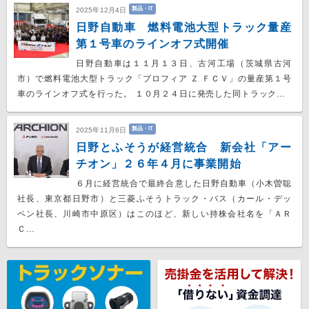
製品・IT
2025年12月4日
日野自動車 燃料電池大型トラック量産
第１号車のラインオフ式開催
日野自動車は１１月１３日、古河工場（茨城県古河
市）で燃料電池大型トラック「プロフィア Ｚ ＦＣＶ」の量産第１号
車のラインオフ式を行った。 １０月２４日に発売した同トラック…
製品・IT
2025年11月6日
日野とふそうが経営統合 新会社「アー
チオン」２６年４月に事業開始
６月に経営統合で最終合意した日野自動車（小木曽聡
社長、東京都日野市）と三菱ふそうトラック・バス（カール・デッ
ペン社長、川崎市中原区）はこのほど、新しい持株会社名を「ＡＲ
Ｃ…