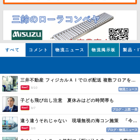
すべて
コメント
物流ニュース
物流掲示板
製品・I
三井不動産 フィジカルＡＩでロボ配送 複数フロアを自律走行
New!!
8/10
物流ニュース
子ども飛び出し注意 夏休みはどの時間帯も
New!!
8/7
ブログ・上西 一美
違う違うそれじゃない 現場無視の海コン施策 「今でも平均２～３時間は待つ」
New!!
8/6
ブログ・物流ニュース