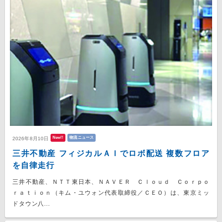
New!!
物流ニュース
2026年8月10日
三井不動産 フィジカルＡＩでロボ配送 複数フロア
を自律走行
三井不動産、ＮＴＴ東日本、ＮＡＶＥＲ Ｃｌｏｕｄ Ｃｏｒｐｏ
ｒａｔｉｏｎ（キム・ユウォン代表取締役／ＣＥＯ）は、東京ミッ
ドタウン八...