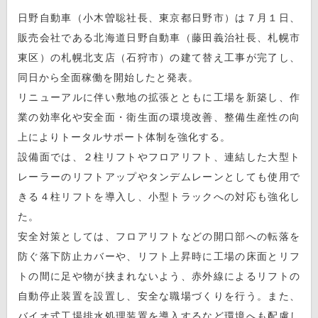
日野自動車（小木曽聡社長、東京都日野市）は７月１日、
販売会社である北海道日野自動車（藤田義治社長、札幌市
東区）の札幌北支店（石狩市）の建て替え工事が完了し、
同日から全面稼働を開始したと発表。
リニューアルに伴い敷地の拡張とともに工場を新築し、作
業の効率化や安全面・衛生面の環境改善、整備生産性の向
上によりトータルサポート体制を強化する。
設備面では、２柱リフトやフロアリフト、連結した大型ト
レーラーのリフトアップやタンデムレーンとしても使用で
きる４柱リフトを導入し、小型トラックへの対応も強化し
た。
安全対策としては、フロアリフトなどの開口部への転落を
防ぐ落下防止カバーや、リフト上昇時に工場の床面とリフ
トの間に足や物が挟まれないよう、赤外線によるリフトの
自動停止装置を設置し、安全な職場づくりを行う。また、
バイオ式工場排水処理装置を導入するなど環境へも配慮し