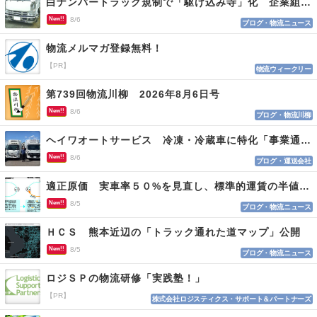
白ナンバートラック規制で「駆け込み寺」化 企業組合が入会基準を見直しへ
New!!
8/6
ブログ・物流ニュース
物流メルマガ登録無料！
【PR】
物流ウィークリー
第739回物流川柳 2026年8月6日号
New!!
8/6
ブログ・物流川柳
ヘイワオートサービス 冷凍・冷蔵車に特化「事業通じ貢献目指す」
New!!
8/6
ブログ・運送会社
適正原価 実車率５０%を見直し、標準的運賃の半値の恐れも
New!!
8/5
ブログ・物流ニュース
ＨＣＳ 熊本近辺の「トラック通れた道マップ」公開
New!!
8/5
ブログ・物流ニュース
ロジＳＰの物流研修「実践塾！」
【PR】
株式会社ロジスティクス・サポート＆パートナーズ