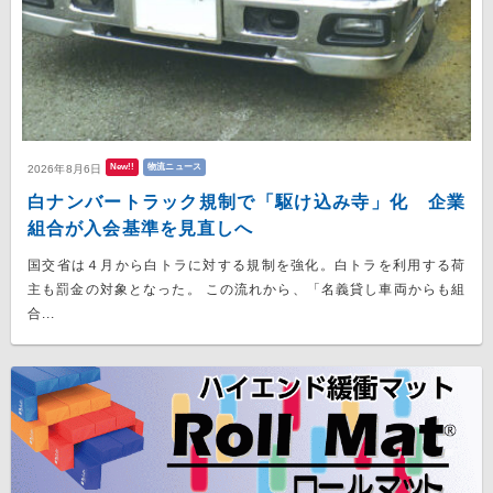
New!!
物流ニュース
2026年8月6日
白ナンバートラック規制で「駆け込み寺」化 企業
組合が入会基準を見直しへ
国交省は４月から白トラに対する規制を強化。白トラを利用する荷
主も罰金の対象となった。 この流れから、「名義貸し車両からも組
合...