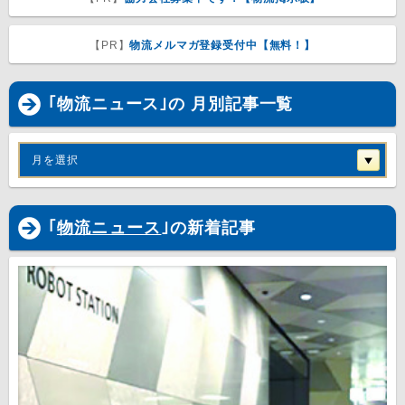
【PR】
物流メルマガ登録受付中【無料！】
｢物流ニュース｣の 月別記事一覧
月を選択
｢
物流ニュース
｣の新着記事