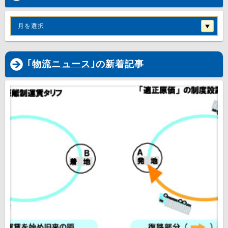
月を選択
｢
物流ニュース
｣の新着記事