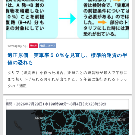
New!!
物流ニュース
2026年8月5日
適正原価 実車率５０%を見直し、標準的運賃の半
値の恐れも
タリフ（運賃表）を作った場合、距離ごとの運賃額が最大で半額に
まで切り下げられるおそれが出てきた。２年後に施行されるトラッ
クの「適正...