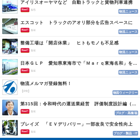
アイリスオーヤマなど 自動トラックと貨物列車連携
New!!
8/5
物流ニュース
エスコット トラックのアオリ部分を広告スペースに
New!!
8/4
物流ニュース
整備工場は「開店休業」 ヒトもモノも不足感
New!!
8/4
物流ニュース
日本ＧＬＰ 愛知県東海市で「Ｍａｒｑ東海名和」を開発
New!!
8/4
物流ニュース
物流メルマガ登録無料！
【PR】
物流ウィークリー
第315回：令和時代の運送業経営 評価制度設計編（１１５）
New!!
8/4
ブログ・高橋 聡
ブレイズ 「ＥＶデリバリー」一部改良で安全性向上
New!!
8/4
ブログ・製品・IT