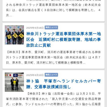
される神奈川トラック運送事業団体厚木第一地区会（鈴木紀夫会
長）は、会員が拠点を置く３自治体に対して横断旗を寄贈した。 ４
月…
物流ニュース
2025年6月18日
神奈川トラック運送事業団体厚木第一地
区会 近隣町村に横断旗寄贈、地域の事
故防止に貢献
【神奈川】厚木市、愛川町、清川村の運送事業者で構成される神奈
川トラック運送事業団体厚木第一地区会（鈴木紀夫会長）は４月７
日、厚木市、愛川町、清川村に対して横断旗と横断指導…
物流ニュース
2025年6月10日
神ト協 平塚市へランドセルカバー寄
贈、交通事故撲滅目指し
【神奈川】神ト協（吉田修一会長）は３月２５日、平
塚市消防署本署で開催された「新入学児童への交通安全用品寄贈
式」に参加。ランドセルカバーの寄贈を行った。同ト協から広報委