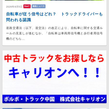
New!!
物流ニュース
2026年8月5日
自転車が従う信号はどれ？ トラックドライバーも
問われる認識
道路交通法（以下、道交法）の改正により、自転車に関する交通ル
ールの見直しが進むなか、「自転車は車両用信号機と歩行者用信号
機のどちら...