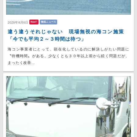
New!!
物流ニュース
2026年8月6日
違う違うそれじゃない 現場無視の海コン施策
「今でも平均２～３時間は待つ」
海コン事業者にとって、顕在化しているのに解決しがたい問題に
〝待機時間〟がある。少なくとも３０年以上前から続く問題だが、
まったく改善...