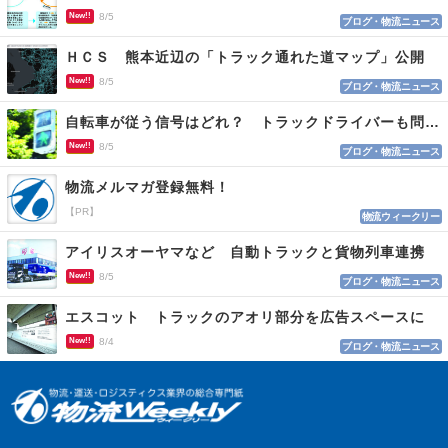
New!!
8/5
ブログ・物流ニュース
ＨＣＳ 熊本近辺の「トラック通れた道マップ」公開
New!!
8/5
ブログ・物流ニュース
自転車が従う信号はどれ？ トラックドライバーも問われる認識
New!!
8/5
ブログ・物流ニュース
物流メルマガ登録無料！
【PR】
物流ウィークリー
アイリスオーヤマなど 自動トラックと貨物列車連携
New!!
8/5
ブログ・物流ニュース
エスコット トラックのアオリ部分を広告スペースに
New!!
8/4
ブログ・物流ニュース