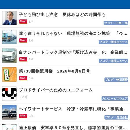
子ども飛び出し注意 夏休みはどの時間帯も
New!!
8/7
ブログ・上西 一美
違う違うそれじゃない 現場無視の海コン施策 「今でも平均２～３時間は待つ」
New!!
8/6
ブログ・物流ニュース
白ナンバートラック規制で「駆け込み寺」化 企業組合が入会基準を見直しへ
New!!
8/6
ブログ・物流ニュース
第739回物流川柳 2026年8月6日号
New!!
8/6
ブログ・物流川柳
プロドライバーのためのユニフォーム
【PR】
カンコービズウェア
ヘイワオートサービス 冷凍・冷蔵車に特化「事業通じ貢献目指す」
New!!
8/6
ブログ・運送会社
適正原価 実車率５０%を見直し、標準的運賃の半値の恐れも