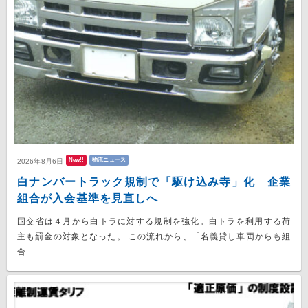
New!!
物流ニュース
2026年8月6日
白ナンバートラック規制で「駆け込み寺」化 企業
組合が入会基準を見直しへ
国交省は４月から白トラに対する規制を強化。白トラを利用する荷
主も罰金の対象となった。 この流れから、「名義貸し車両からも組
合...