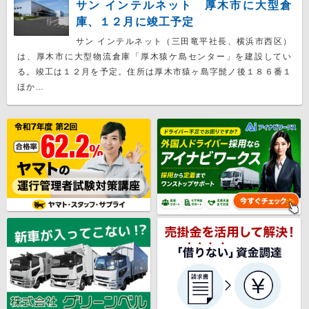
サン インテルネット 厚木市に大型倉
庫、１２月に竣工予定
サン インテルネット（三田竜平社長、横浜市西区）
は、厚木市に大型物流倉庫「厚木猿ケ島センター」を建設してい
る。竣工は１２月を予定。住所は厚木市猿ヶ島字髭ノ後１８６番１
ほか…