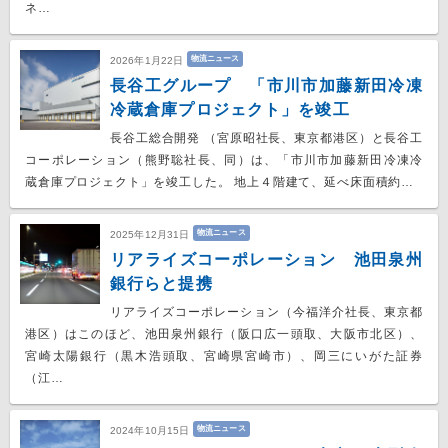
ネ…
物流ニュース
2026年1月22日
長谷工グループ 「市川市加藤新田冷凍
冷蔵倉庫プロジェクト」を竣工
長谷工総合開発 （宮原昭社長、東京都港区）と長谷工
コーポレーション（熊野聡社長、同）は、「市川市加藤新田冷凍冷
蔵倉庫プロジェクト」を竣工した。 地上４階建て、延べ床面積約…
物流ニュース
2025年12月31日
リアライズコーポレーション 池田泉州
銀行らと提携
リアライズコーポレーション（今福洋介社長、東京都
港区）はこのほど、池田泉州銀行（阪口広一頭取、大阪市北区）、
宮崎太陽銀行（黒木浩頭取、宮崎県宮崎市）、岡三にいがた証券
（江…
物流ニュース
2024年10月15日