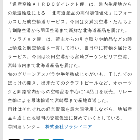
「道産空輸ＡＩＲＤＯダイレクト便」は、道内生産地から
の最速輸送による 「北海道産品の高付加価値化」にフォー
カスした航空輸送サービス。今回は女満別空港・たんちょ
う釧路空港から羽田空港まで新鮮な北海道産品を届けた。
「ソラチョク便」は、荷主からの引き取りや納品などの陸
上輸送と航空輸送を一貫して行い、当日中に荷物を届ける
サービス。今回は羽田空港から宮崎ブーゲンビリア空港、
宮崎市内まで北海道産品を届けた。
旬のグリーンアスパラや半年熟成じゃがいも、干したての
ほっけの開き、出来たてのクラフトビールなど、オホーツ
クと釧路管内からの空輸品を中心に14品目を販売。リレー
空輸による最速輸送で宮崎県まで産地直送した。
両社はそれぞれの経営資源を最大限活用しながら、地域産
品を通じた地域間の交流促進に努めていくとしている。
◎関連リンク→
株式会社ソラシドエア