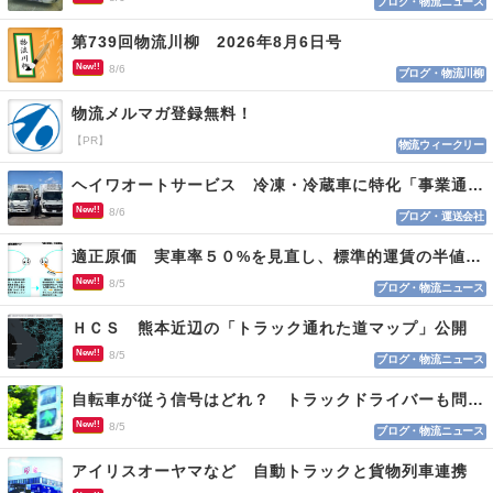
ブログ・物流ニュース
第739回物流川柳 2026年8月6日号
New!!
8/6
ブログ・物流川柳
物流メルマガ登録無料！
【PR】
物流ウィークリー
ヘイワオートサービス 冷凍・冷蔵車に特化「事業通じ貢献目指す」
New!!
8/6
ブログ・運送会社
適正原価 実車率５０%を見直し、標準的運賃の半値の恐れも
New!!
8/5
ブログ・物流ニュース
ＨＣＳ 熊本近辺の「トラック通れた道マップ」公開
New!!
8/5
ブログ・物流ニュース
自転車が従う信号はどれ？ トラックドライバーも問われる認識
New!!
8/5
ブログ・物流ニュース
アイリスオーヤマなど 自動トラックと貨物列車連携