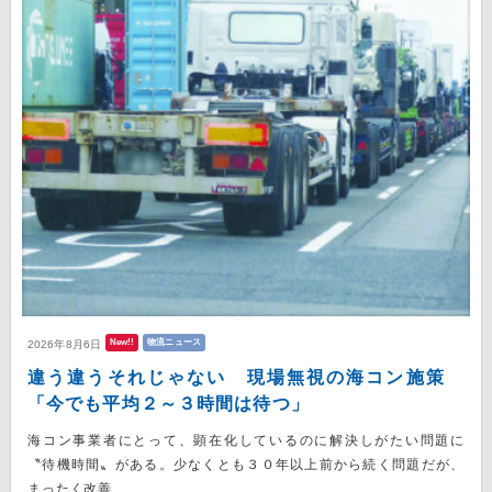
New!!
物流ニュース
2026年8月6日
違う違うそれじゃない 現場無視の海コン施策
「今でも平均２～３時間は待つ」
海コン事業者にとって、顕在化しているのに解決しがたい問題に
〝待機時間〟がある。少なくとも３０年以上前から続く問題だが、
まったく改善...