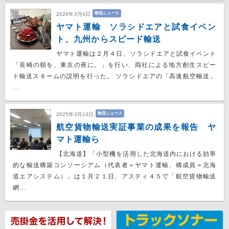
物流ニュース
2026年3月4日
ヤマト運輸 ソラシドエアと試食イベン
ト、九州からスピード輸送
ヤマト運輸は２月４日、ソラシドエアと試食イベント
「長崎の朝を、東京の夜に。」を行い、両社による地方創生スピー
ド輸送スキームの説明を行った。 ソラシドエアの「高速航空輸送」
…
物流ニュース
2025年3月13日
航空貨物輸送実証事業の成果を報告 ヤ
マト運輸ら
【北海道】「小型機を活用した北海道内における効率
的な輸送構築コンソーシアム（代表者＝ヤマト運輸、構成員＝北海
道エアシステム）」は１月２１日、アスティ４５で「航空貨物輸送
網…