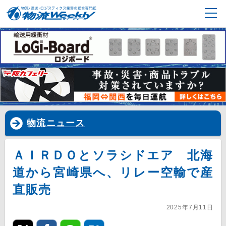
物流ニュース
ＡＩＲＤＯとソラシドエア 北海
道から宮崎県へ、リレー空輸で産
直販売
2025年7月11日