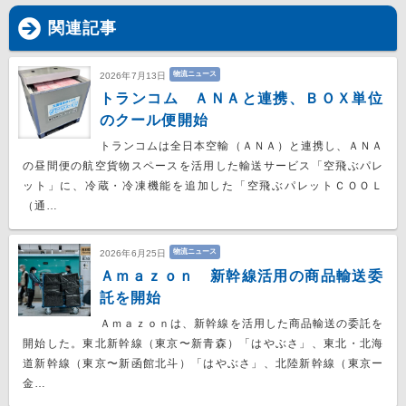
関連記事
物流ニュース
2026年7月13日
トランコム ＡＮＡと連携、ＢＯＸ単位
のクール便開始
トランコムは全日本空輸（ＡＮＡ）と連携し、ＡＮＡ
の昼間便の航空貨物スペースを活用した輸送サービス「空飛ぶパレ
ット」に、冷蔵・冷凍機能を追加した「空飛ぶパレットＣＯＯＬ
（通…
物流ニュース
2026年6月25日
Ａｍａｚｏｎ 新幹線活用の商品輸送委
託を開始
Ａｍａｚｏｎは、新幹線を活用した商品輸送の委託を
開始した。東北新幹線（東京〜新青森）「はやぶさ」、東北・北海
道新幹線（東京〜新函館北斗）「はやぶさ」、北陸新幹線（東京ー
金…