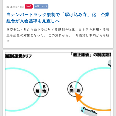
New!!
物流ニュース
2026年8月6日
白ナンバートラック規制で「駆け込み寺」化 企業
組合が入会基準を見直しへ
国交省は４月から白トラに対する規制を強化。白トラを利用する荷
主も罰金の対象となった。 この流れから、「名義貸し車両からも組
合...