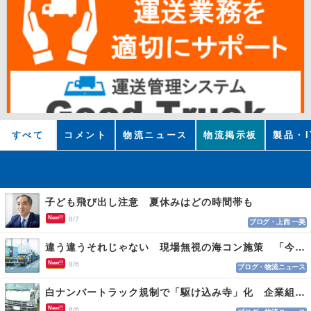
すべて
コメント
物流ニュース
物流掲示板
製品・I
子ども飛び出し注意 夏休みはどの時間帯も
New!!
8/7
ブログ・上西 一美
違う違うそれじゃない 現場無視の海コン施策 「今でも平均２～３時間は待つ」
New!!
8/6
ブログ・物流ニュース
白ナンバートラック規制で「駆け込み寺」化 企業組合が入会基準を見直しへ
New!!
8/6