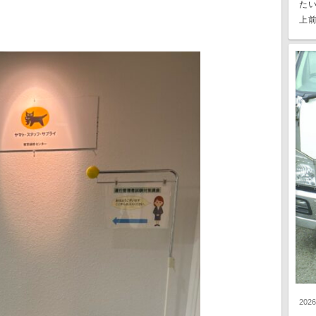
た
上前
202