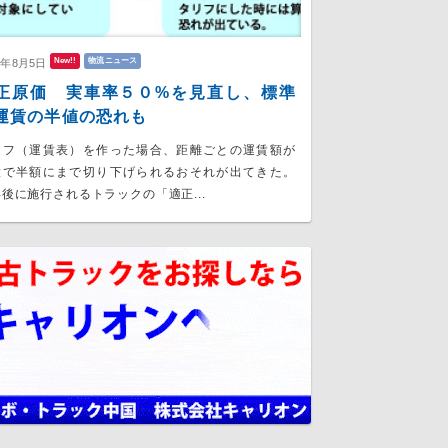
New!!
物流ニュース
6年8月5日
正原価 実車率５０%を見直し、標準
運賃の半値の恐れも
リフ（運賃表）を作った場合、距離ごとの運賃額が
大で半額にまで切り下げられるおそれが出てきた。
後に施行されるトラックの「適正...