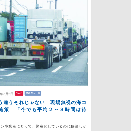
New!!
物流ニュース
6年8月6日
う違うそれじゃない 現場無視の海コ
施策 「今でも平均２～３時間は待
」
コン事業者にとって、顕在化しているのに解決しが