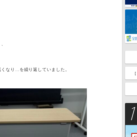
り、
眠くなり…を繰り返していました。
【