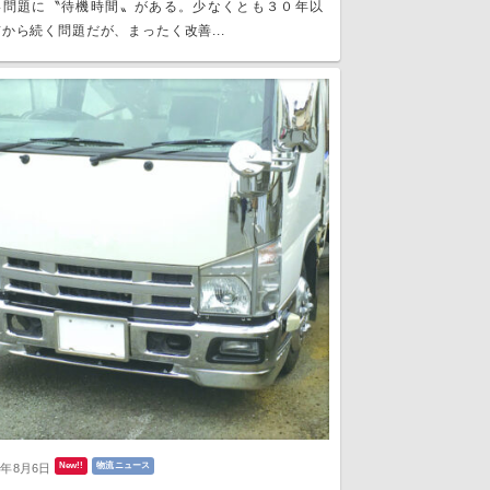
い問題に〝待機時間〟がある。少なくとも３０年以
から続く問題だが、まったく改善...
New!!
物流ニュース
6年8月6日