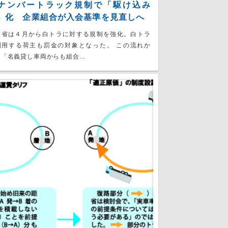
ナンバートラック規制で「駆け込み
」化 企業組合が入会基準を見直しへ
交省は４月から白トラに対する規制を強化。白トラ
利用する荷主も罰金の対象となった。 この流れか
「名義貸し車両からも組合...