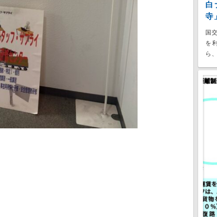
白
寺
国
を
ら、