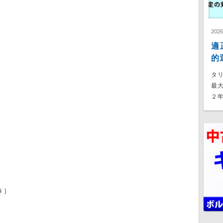
202
適
的
タ
最
２年
き）