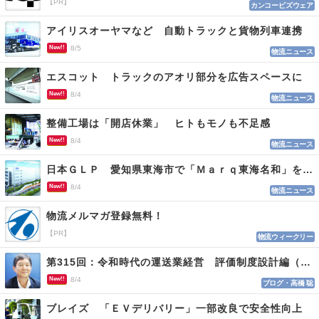
【PR】
カンコービズウェア
アイリスオーヤマなど 自動トラックと貨物列車連携
New!!
8/5
物流ニュース
エスコット トラックのアオリ部分を広告スペースに
New!!
8/4
物流ニュース
整備工場は「開店休業」 ヒトもモノも不足感
New!!
8/4
物流ニュース
日本ＧＬＰ 愛知県東海市で「Ｍａｒｑ東海名和」を開発
New!!
8/4
物流ニュース
物流メルマガ登録無料！
【PR】
物流ウィークリー
第315回：令和時代の運送業経営 評価制度設計編（１１５）
New!!
8/4
ブログ・高橋 聡
ブレイズ 「ＥＶデリバリー」一部改良で安全性向上