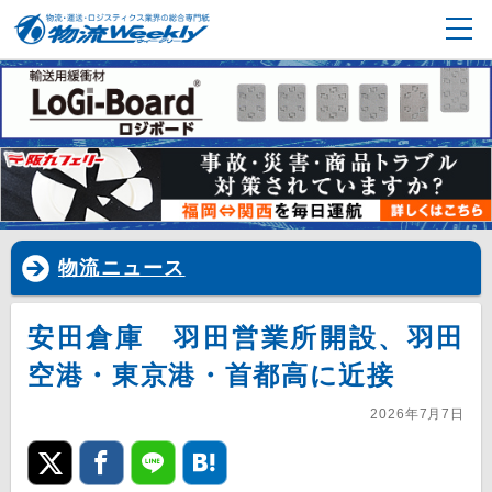
物流ニュース
安田倉庫 羽田営業所開設、羽田
空港・東京港・首都高に近接
2026年7月7日