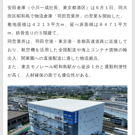
安田倉庫（小川一成社長、東京都港区）は６月１日、同大
田区昭和島で物流倉庫「羽田営業所」の営業を開始した。
敷地面積は４２１３平方m、延べ床面積は８４７１平方
m。鉄骨造りの５階建て。
同営業所は、羽田空港・東京港・首都高速道路に近接して
おり、航空機を活用した全国配送や海上コンテナ貨物の輸
出入、関東圏への直接配送に適した物流拠点。
また、東京モノレール昭和島駅から徒歩１分と通勤利便性
が高く、人材確保の面でも優位性がある。