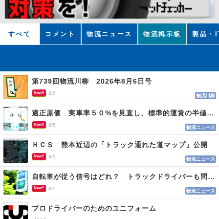
すべて
コメント
物流ニュース
物流掲示板
製品・I
第739回物流川柳 2026年8月6日号
New!!
8/6
物流川柳
適正原価 実車率５０%を見直し、標準的運賃の半値の恐れも
New!!
8/5
物流ニュース
ＨＣＳ 熊本近辺の「トラック通れた道マップ」公開
New!!
8/5
物流ニュース
自転車が従う信号はどれ？ トラックドライバーも問われる認識
New!!
8/5
物流ニュース
プロドライバーのためのユニフォーム