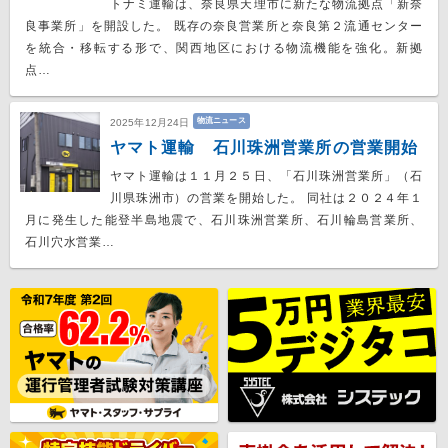
トナミ運輸は、奈良県天理市に新たな物流拠点「新奈
良事業所」を開設した。 既存の奈良営業所と奈良第２流通センター
を統合・移転する形で、関西地区における物流機能を強化。新拠
点…
物流ニュース
2025年12月24日
ヤマト運輸 石川珠洲営業所の営業開始
ヤマト運輸は１１月２５日、「石川珠洲営業所」（石
川県珠洲市）の営業を開始した。 同社は２０２４年１
月に発生した能登半島地震で、石川珠洲営業所、石川輪島営業所、
石川穴水営業…