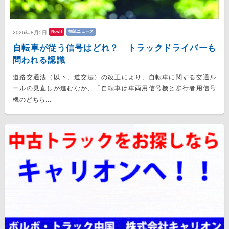
New!!
物流ニュース
2026年8月5日
自転車が従う信号はどれ？ トラックドライバーも
問われる認識
道路交通法（以下、道交法）の改正により、自転車に関する交通ル
ールの見直しが進むなか、「自転車は車両用信号機と歩行者用信号
機のどちら...