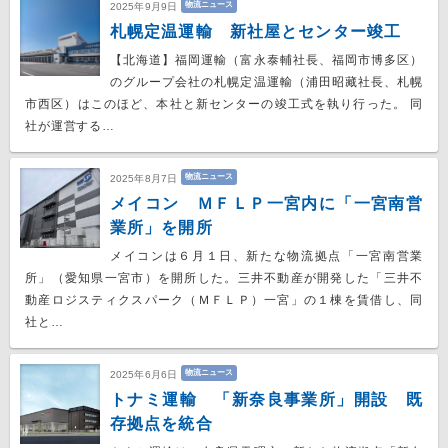
物流ニュース
2025年9月9日
札幌定温運輸 新社屋とセンター竣工
【北海道】福岡運輸（富永泰輔社長、福岡市博多区）
のグループ会社の札幌定温運輸（浦田昭藏社長、札幌
市西区）はこのほど、本社と新センターの竣工式を執り行った。 同
社が運営する…
物流ニュース
2025年8月7日
メイコン ＭＦＬＰ一宮内に「一宮南営
業所」を開所
メイコンは６月１日、新たな物流拠点「一宮南営業
所」（愛知県一宮市）を開所した。三井不動産が開発した「三井不
動産ロジスティクスパーク（ＭＦＬＰ）一宮」の１棟を賃借し、同
社と…
物流ニュース
2025年6月6日
トナミ運輸 「新奈良事業所」開設 既
存拠点を統合