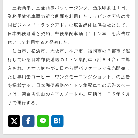
三菱商事、三菱商事パッケージング、凸版印刷は１日、
業務用物流車両の荷台側面を利用したラッピング広告の共
同ビジネス『トラックアド』の広告媒体提供会社として、
日本郵便逓送と契約、郵便集配車輌（１トン車）を広告媒
体として利用すると発表した。
仙台市、横浜市、大阪市、神戸市、福岡市の５都市で運
行している日本郵便逓送の１トン集配車（計８４台）で導
入され、アサヒ飲料が１日から新パッケージで発売開始し
た朝専用缶コーヒー「ワンダモーニングショット」の広告
を掲載する。日本郵便逓送の１トン集配車での広告スペー
スは、荷台両側面の４平方メートル。車輌は、０５年２月
まで運行する。