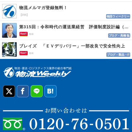
物流メルマガ登録無料！
【PR】
物流ウィークリー
第315回：令和時代の運送業経営 評価制度設計編（１１５）
New!!
8/4
ブログ・高橋 聡
ブレイズ 「ＥＶデリバリー」一部改良で安全性向上
New!!
8/4
ブログ・製品・IT