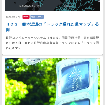
New!!
物流ニュース
2026年8月5日
ＨＣＳ 熊本近辺の「トラック通れた道マップ」公
開
日野コンピューターシステム（ＨＣＳ、岡田克巳社長、東京都日野
市）は４日、ＨＰに日野自動車製大型トラックによる「トラック通
れた道マッ...