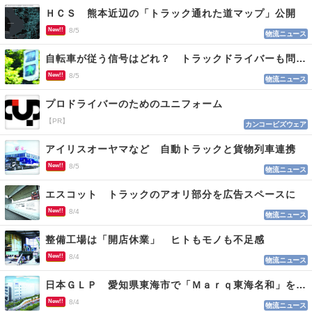
ＨＣＳ 熊本近辺の「トラック通れた道マップ」公開
New!!
8/5
物流ニュース
自転車が従う信号はどれ？ トラックドライバーも問われる認識
New!!
8/5
物流ニュース
プロドライバーのためのユニフォーム
【PR】
カンコービズウェア
アイリスオーヤマなど 自動トラックと貨物列車連携
New!!
8/5
物流ニュース
エスコット トラックのアオリ部分を広告スペースに
New!!
8/4
物流ニュース
整備工場は「開店休業」 ヒトもモノも不足感
New!!
8/4
物流ニュース
日本ＧＬＰ 愛知県東海市で「Ｍａｒｑ東海名和」を開発
New!!
8/4
物流ニュース