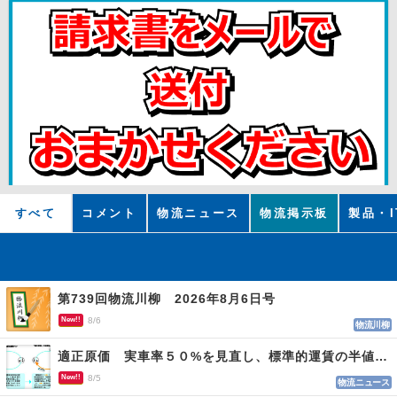
すべて
コメント
物流ニュース
物流掲示板
製品・I
第739回物流川柳 2026年8月6日号
New!!
8/6
物流川柳
適正原価 実車率５０%を見直し、標準的運賃の半値の恐れも
New!!
8/5
物流ニュース