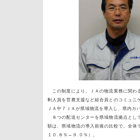
この制度により、ＪＡの物流業務に関わる
剰人員を営農支援など組合員とのコミュニ
ＪＡ中７ＪＡが県域物流を導入し、県内カ
８つの配送センターを県域物流拠点として
額は、県域物流の導入前後の比較で、全体
１０.８％→９.０％）。