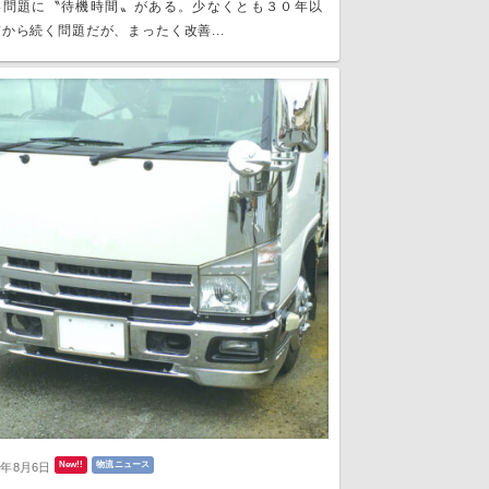
い問題に〝待機時間〟がある。少なくとも３０年以
から続く問題だが、まったく改善...
New!!
物流ニュース
6年8月6日