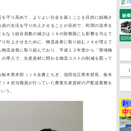
を守り高めて、よりよい社会を築くことを目的に組織さ
合員の生活を守り向上させることが目的で、利潤の追求を
ともなう組合員数の減少はＪＡの財務面にも影響を与えて
守り向上させるために、物流改善に取り組むＪＡが増えて
ら物流改善に取り組んでおり、平成１３年度から「県域物
」の導入で、生産資材に関わる物流コストの削減を図って
【
栃木県本部（ＪＡ全農とちぎ、池田佳正県本部長、栃木
でＪＡ担当職員が行っていた農業生産資材の戸配送業務を
をいう。