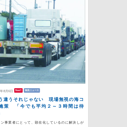
New!!
物流ニュース
6年8月6日
う違うそれじゃない 現場無視の海コ
施策 「今でも平均２～３時間は待
」
コン事業者にとって、顕在化しているのに解決しが