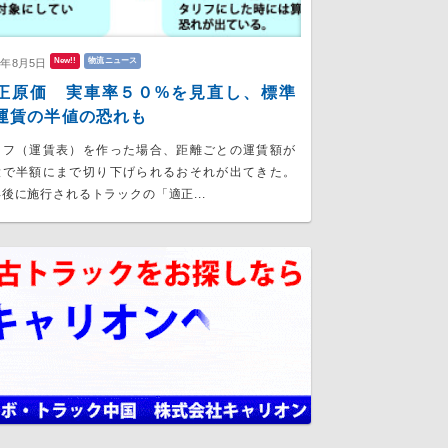
New!!
物流ニュース
6年8月5日
正原価 実車率５０%を見直し、標準
運賃の半値の恐れも
リフ（運賃表）を作った場合、距離ごとの運賃額が
大で半額にまで切り下げられるおそれが出てきた。
後に施行されるトラックの「適正...