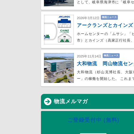
として、岐阜県海津市に「岐阜
物流ニュース
2026年3月12日
アークランズとカインズ
ホームセンターの「ムサシ」「
市）とカインズ（高家正行社長
物流ニュース
2025年11月14日
大和物流 岡山物流セン
大和物流（杉山克博社長、大阪
ー」の稼働を開始した。 これま
物流メルマガ
ご登録受付中 (無料)