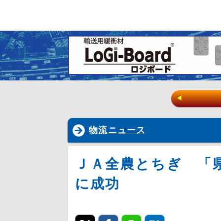
◀
物流ニュース
ＪＡ全農とちぎ 「
に成功