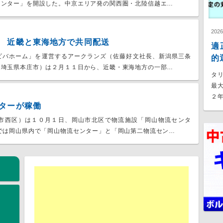
センター」を開設した。中京エリア発の関西圏・北陸信越エ…
202
 近畿と東海地方で共同配送
適
ビバホーム」を運営するアークランズ（佐藤好文社長、新潟県三条
的
、埼玉県本庄市）は２月１１日から、近畿・東海地方の一部…
タ
最
２年
ターが稼働
市西区）は１０月１日、岡山市北区で物流施設「岡山物流センタ
では岡山県内で「岡山物流センター」と「岡山第二物流セン…