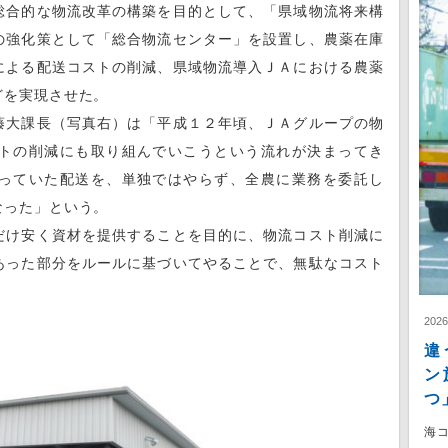
合的な物流改革の構築を目的として、「県域物流将来構
の強化策として「総合物流センター」を設置し、農薬在庫
による配送コストの削減、県域物流導入ＪＡにおける農薬
どを実現させた。
大課長（写真右）は「平成１２年頃、ＪＡグループの物
トの削減にも取り組んでいこうという流れが決まってき
っていた配送を、単独ではやらず、全農に業務を委託し
なった」という。
け安く資材を提供することを目的に、物流コスト削減に
あった部分をルールに基づいてやることで、無駄なコスト
202
違
ン
つ
海