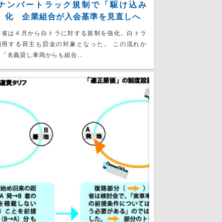
ナンバートラック規制で「駆け込み
」化 企業組合が入会基準を見直しへ
交省は４月から白トラに対する規制を強化。白トラ
利用する荷主も罰金の対象となった。 この流れか
「名義貸し車両からも組合...