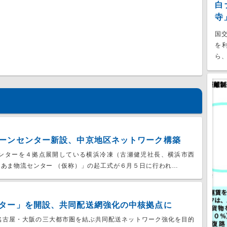
白
寺
国
を
ら、
ーンセンター新設、中京地区ネットワーク構築
ンターを４拠点展開している横浜冷凍（古瀬健児社長、横浜市西
あま物流センター （仮称）」の起工式が６月５日に行われ…
ター」を開設、共同配送網強化の中核拠点に
名古屋・大阪の三大都市圏を結ぶ共同配送ネットワーク強化を目的