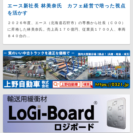
エース新社長 林美奈氏 カフェ経営で培った視点
を活かす
２０２６年度、エース（北海道石狩市）の専務から社長（ＣＯＯ）
に昇格した林美奈氏。売上高１７０億円、従業員１７００人、車両
８４０台の...