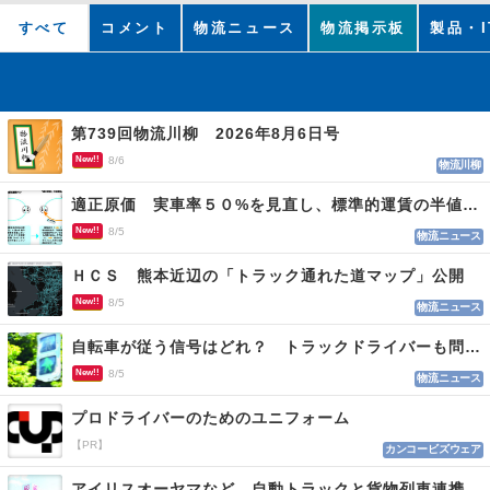
すべて
コメント
物流ニュース
物流掲示板
製品・I
第739回物流川柳 2026年8月6日号
New!!
8/6
物流川柳
適正原価 実車率５０%を見直し、標準的運賃の半値の恐れも
New!!
8/5
物流ニュース
ＨＣＳ 熊本近辺の「トラック通れた道マップ」公開
New!!
8/5
物流ニュース
自転車が従う信号はどれ？ トラックドライバーも問われる認識
New!!
8/5
物流ニュース
プロドライバーのためのユニフォーム
【PR】
カンコービズウェア
アイリスオーヤマなど 自動トラックと貨物列車連携