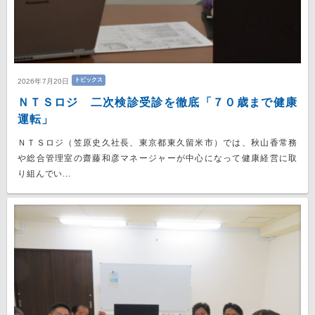
トピックス
2026年7月20日
ＮＴＳロジ 二次検診受診を徹底「７０歳まで健康
運転」
ＮＴＳロジ（笠原史久社長、東京都東久留米市）では、秋山香常務
や総合管理室の齋藤和彦マネージャーが中心になって健康経営に取
り組んでい...