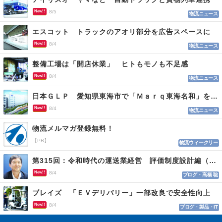
New!!
8/5
物流ニュース
エスコット トラックのアオリ部分を広告スペースに
New!!
8/4
物流ニュース
整備工場は「開店休業」 ヒトもモノも不足感
New!!
8/4
物流ニュース
日本ＧＬＰ 愛知県東海市で「Ｍａｒｑ東海名和」を開発
New!!
8/4
物流ニュース
物流メルマガ登録無料！
【PR】
物流ウィークリー
第315回：令和時代の運送業経営 評価制度設計編（１１５）
New!!
8/4
ブログ・高橋 聡
ブレイズ 「ＥＶデリバリー」一部改良で安全性向上
New!!
8/4
ブログ・製品・IT