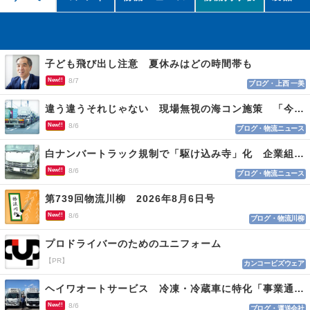
子ども飛び出し注意 夏休みはどの時間帯も
New!!
8/7
ブログ・上西 一美
違う違うそれじゃない 現場無視の海コン施策 「今でも平均２～３時間は待つ」
New!!
8/6
ブログ・物流ニュース
白ナンバートラック規制で「駆け込み寺」化 企業組合が入会基準を見直しへ
New!!
8/6
ブログ・物流ニュース
第739回物流川柳 2026年8月6日号
New!!
8/6
ブログ・物流川柳
プロドライバーのためのユニフォーム
【PR】
カンコービズウェア
ヘイワオートサービス 冷凍・冷蔵車に特化「事業通じ貢献目指す」
New!!
8/6
ブログ・運送会社