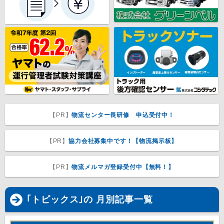
【PR】
物流センター長研修 申込受付中！
【PR】
協力会社募集中です！【物流掲示板】
【PR】
物流メルマガ登録受付中【無料！】
｢トピックス｣の 月別記事一覧