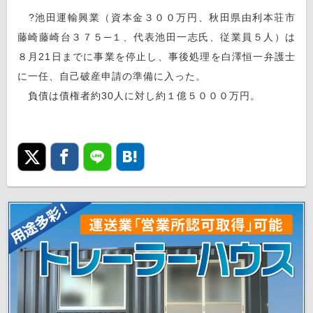
?池田運輸興業（資本金３００万円、秋田県由利本荘市
藤崎藤崎台３７５─１、代表池田一志氏、従業員５人）は
８月21日までに事業を停止し、事後処理を白澤恒一弁護士
に一任、自己破産申請の準備に入った。
負債は債権者約30人に対し約１億５０００万円。