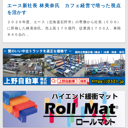
エース新社長 林美奈氏 カフェ経営で培った視点
を活かす
２０２６年度、エース（北海道石狩市）の専務から社長（ＣＯＯ）
に昇格した林美奈氏。売上高１７０億円、従業員１７００人、車両
８４０台の...