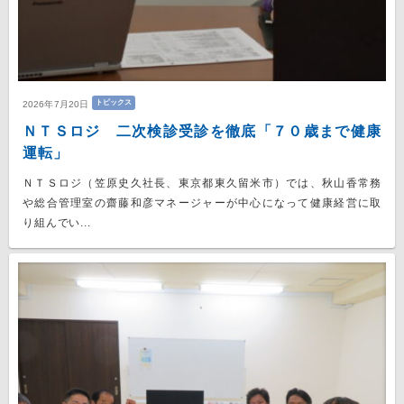
トピックス
2026年7月20日
ＮＴＳロジ 二次検診受診を徹底「７０歳まで健康
運転」
ＮＴＳロジ（笠原史久社長、東京都東久留米市）では、秋山香常務
や総合管理室の齋藤和彦マネージャーが中心になって健康経営に取
り組んでい...