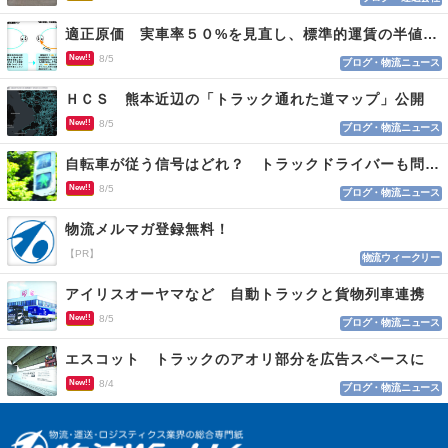
適正原価 実車率５０%を見直し、標準的運賃の半値の恐れも
New!!
8/5
ブログ・物流ニュース
ＨＣＳ 熊本近辺の「トラック通れた道マップ」公開
New!!
8/5
ブログ・物流ニュース
自転車が従う信号はどれ？ トラックドライバーも問われる認識
New!!
8/5
ブログ・物流ニュース
物流メルマガ登録無料！
【PR】
物流ウィークリー
アイリスオーヤマなど 自動トラックと貨物列車連携
New!!
8/5
ブログ・物流ニュース
エスコット トラックのアオリ部分を広告スペースに
New!!
8/4
ブログ・物流ニュース