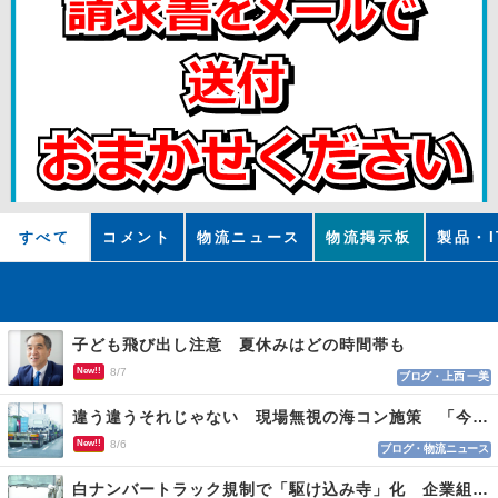
すべて
コメント
物流ニュース
物流掲示板
製品・I
子ども飛び出し注意 夏休みはどの時間帯も
New!!
8/7
ブログ・上西 一美
違う違うそれじゃない 現場無視の海コン施策 「今でも平均２～３時間は待つ」
New!!
8/6
ブログ・物流ニュース
白ナンバートラック規制で「駆け込み寺」化 企業組合が入会基準を見直しへ