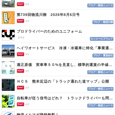
New!!
8/6
ブログ・物流ニュース
第739回物流川柳 2026年8月6日号
New!!
8/6
ブログ・物流川柳
プロドライバーのためのユニフォーム
【PR】
カンコービズウェア
ヘイワオートサービス 冷凍・冷蔵車に特化「事業通じ貢献目指す」
New!!
8/6
ブログ・運送会社
適正原価 実車率５０%を見直し、標準的運賃の半値の恐れも
New!!
8/5
ブログ・物流ニュース
ＨＣＳ 熊本近辺の「トラック通れた道マップ」公開
New!!
8/5
ブログ・物流ニュース
自転車が従う信号はどれ？ トラックドライバーも問われる認識
New!!
8/5
ブログ・物流ニュース
物流メルマガ登録無料！