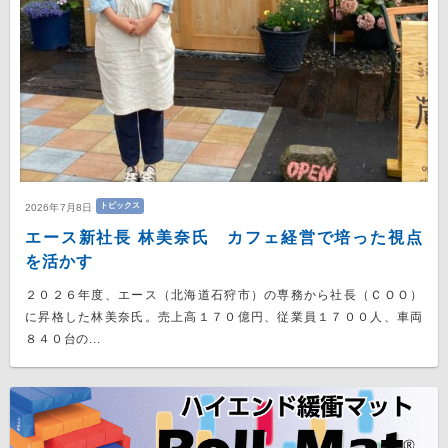
トピックス
2026年7月8日
エース新社長 林美奈氏 カフェ経営で培った視点
を活かす
２０２６年度、エース（北海道石狩市）の専務から社長（ＣＯＯ）
に昇格した林美奈氏。売上高１７０億円、従業員１７００人、車両
８４０台の...