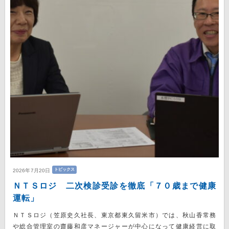
トピックス
2026年7月20日
ＮＴＳロジ 二次検診受診を徹底「７０歳まで健康
運転」
ＮＴＳロジ（笠原史久社長、東京都東久留米市）では、秋山香常務
や総合管理室の齋藤和彦マネージャーが中心になって健康経営に取