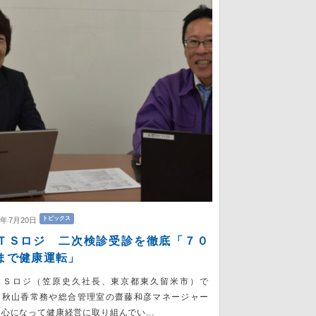
トピックス
6年7月20日
ＴＳロジ 二次検診受診を徹底「７０
まで健康運転」
ＴＳロジ（笠原史久社長、東京都東久留米市）で
、秋山香常務や総合管理室の齋藤和彦マネージャー
心になって健康経営に取り組んでい...