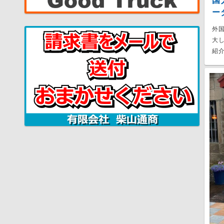
国
ー
外
大
紹介