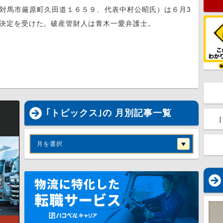
対馬市厳原町久田道１６５９、代表中村公昭氏）は６月3
始決定を受けた。破産管財人は青木一愛弁護士。
｢トピックス｣の 月別記事一覧
【
月を選択