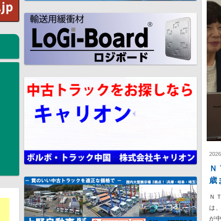
202
Ｎ
歳
Ｎ
は
が中