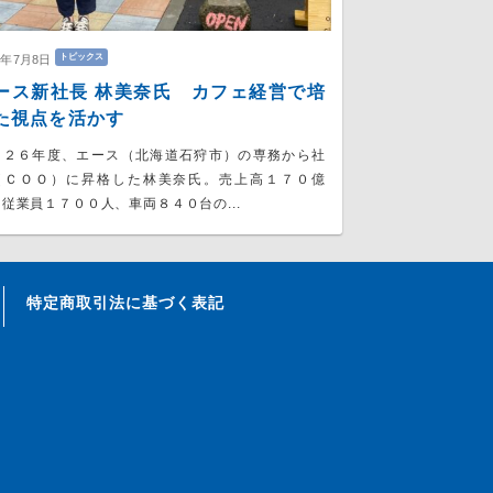
トピックス
6年7月8日
ース新社長 林美奈氏 カフェ経営で培
た視点を活かす
０２６年度、エース（北海道石狩市）の専務から社
（ＣＯＯ）に昇格した林美奈氏。売上高１７０億
従業員１７００人、車両８４０台の...
特定商取引法に基づく表記