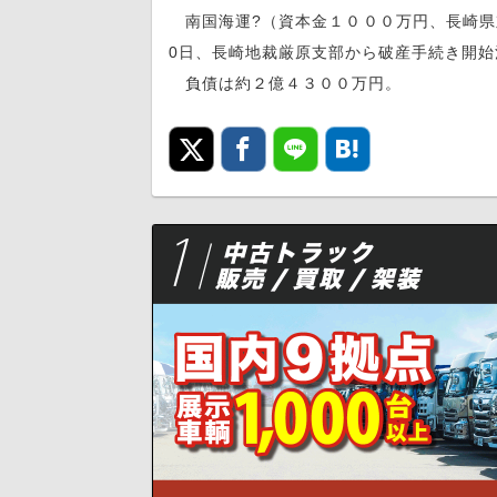
南国海運?（資本金１０００万円、長崎県
0日、長崎地裁厳原支部から破産手続き開
負債は約２億４３００万円。