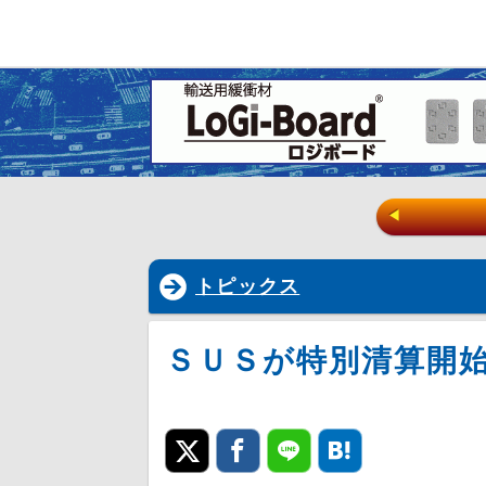
◀
トピックス
ＳＵＳが特別清算開