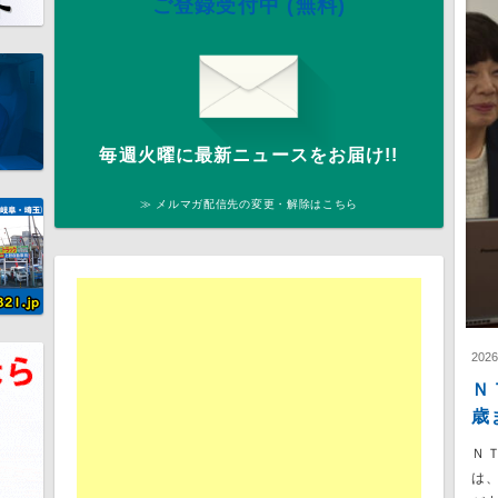
ご登録受付中 (無料)
毎週火曜に最新ニュースをお届け!!
≫ メルマガ配信先の変更・解除はこちら
202
Ｎ
歳
Ｎ
は