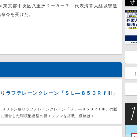
＝東京都中央区八重洲２ー８ー７、代表清算人結城賢進
始命令を受けた。
【
りラフテレーンクレーン「ＳＬ―８５０ＲｆIII」
８０トン吊りラフテレーンクレーン「ＳＬ―８５０ＲｆIII」の販
制に適合した環境配慮型の新エンジンを搭載。価格は１…