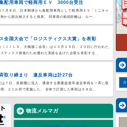
集配用車両で軽商用ＥＶ 3000台受注
は７月８日、日本郵便から集配用車両として軽商用ＥＶ「ミニキャ
秋から順次納入すると発表。 同車両の航続距離は、ルー…
ス全国大会で「ロジスティクス大賞」を表彰
会（ＪＩＬＳ、大橋徹二会長）は１０月２９日、３０日に行われた
ジスティクス推進のため優れた実績をあげた企業を表彰する…
斉取り締まり 違反車両は計27台
月
社は７日、首都圏に流入、通過する重量超過等違反車両を一斉に取
県、２１か所で実施した。 全体で計測した車両は６８台…
物流メルマガ