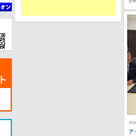
が中
202
ア