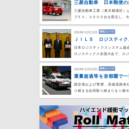
三菱自動車 日本郵便の
三菱自動車工業（東京都港区）
ブＥＶ」３０００台を受注し、今
物流ニュース
2024年12月12日
ＪＩＬＳ ロジスティク
日本ロジスティクスシステム協
ロジスティクス全国大会で、ロ
物流ニュース
2024年12月10日
重量超過等を首都圏で一
国交省および警察、高速道路各
り締まる合同取り締まりを１都８