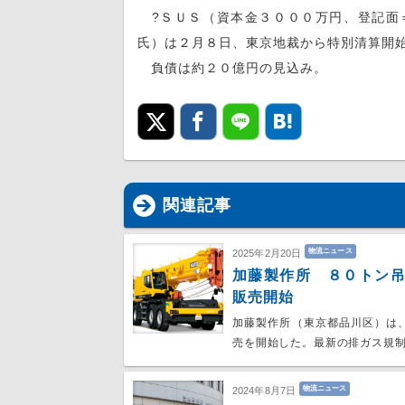
?ＳＵＳ（資本金３０００万円、登記面
氏）は２月８日、東京地裁から特別清算開
負債は約２０億円の見込み。
関連記事
物流ニュース
2025年2月20日
加藤製作所 ８０トン吊
販売開始
加藤製作所（東京都品川区）は、
売を開始した。最新の排ガス規
物流ニュース
2024年8月7日