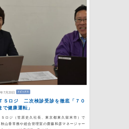
トピックス
6年7月20日
ＴＳロジ 二次検診受診を徹底「７０
まで健康運転」
ＴＳロジ（笠原史久社長、東京都東久留米市）で
、秋山香常務や総合管理室の齋藤和彦マネージャー