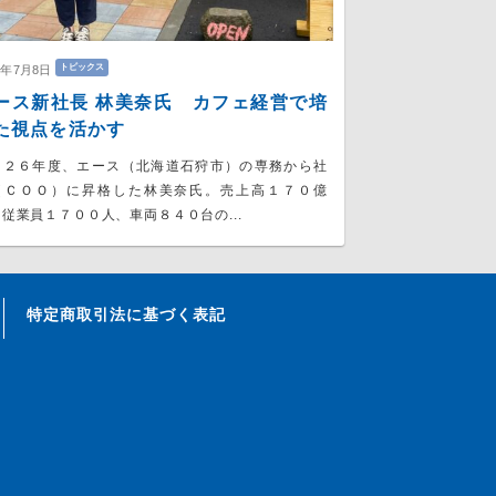
トピックス
6年7月8日
ース新社長 林美奈氏 カフェ経営で培
た視点を活かす
０２６年度、エース（北海道石狩市）の専務から社
（ＣＯＯ）に昇格した林美奈氏。売上高１７０億
従業員１７００人、車両８４０台の...
特定商取引法に基づく表記