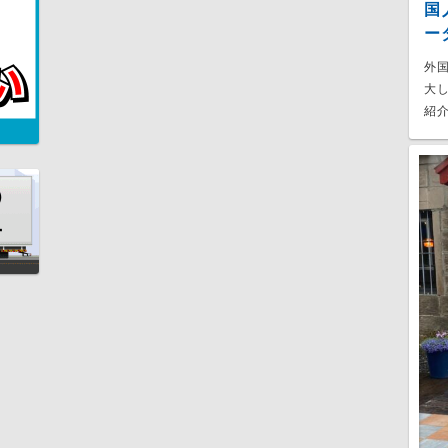
国
ー
外
大
紹介