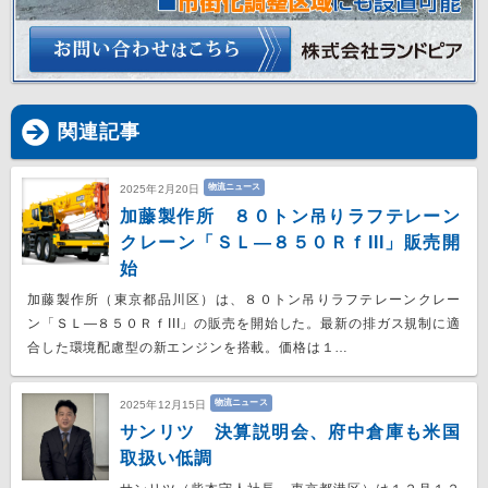
関連記事
物流ニュース
2025年2月20日
加藤製作所 ８０トン吊りラフテレーン
クレーン「ＳＬ―８５０ＲｆIII」販売開
始
加藤製作所（東京都品川区）は、８０トン吊りラフテレーンクレー
ン「ＳＬ―８５０ＲｆIII」の販売を開始した。最新の排ガス規制に適
合した環境配慮型の新エンジンを搭載。価格は１…
物流ニュース
2025年12月15日
サンリツ 決算説明会、府中倉庫も米国
取扱い低調