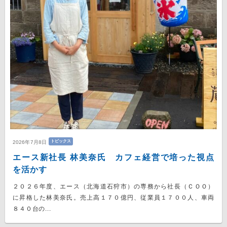
トピックス
2026年7月8日
エース新社長 林美奈氏 カフェ経営で培った視点
を活かす
２０２６年度、エース（北海道石狩市）の専務から社長（ＣＯＯ）
に昇格した林美奈氏。売上高１７０億円、従業員１７００人、車両
８４０台の...