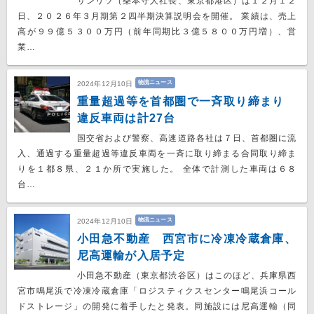
サンリツ（柴本守人社長、東京都港区）は１２月１２
日、２０２６年３月期第２四半期決算説明会を開催。 業績は、売上
高が９９億５３００万円（前年同期比３億５８００万円増）、営
業…
物流ニュース
2024年12月10日
重量超過等を首都圏で一斉取り締まり
違反車両は計27台
国交省および警察、高速道路各社は７日、首都圏に流
入、通過する重量超過等違反車両を一斉に取り締まる合同取り締ま
りを１都８県、２１か所で実施した。 全体で計測した車両は６８
台…
物流ニュース
2024年12月10日
小田急不動産 西宮市に冷凍冷蔵倉庫、
尼高運輸が入居予定
小田急不動産（東京都渋谷区）はこのほど、兵庫県西
宮市鳴尾浜で冷凍冷蔵倉庫「ロジスティクスセンター鳴尾浜コール
ドストレージ」の開発に着手したと発表。同施設には尼高運輸（同