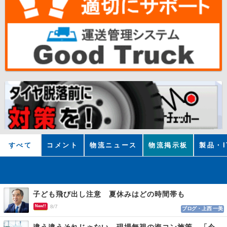
すべて
コメント
物流ニュース
物流掲示板
製品・I
子ども飛び出し注意 夏休みはどの時間帯も
New!!
8/7
ブログ・上西 一美
違う違うそれじゃない 現場無視の海コン施策 「今でも平均２～３時間は待つ」