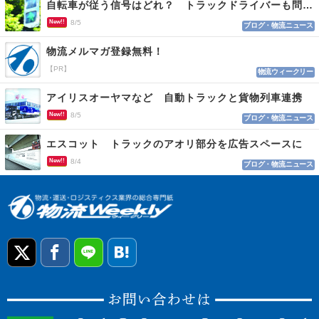
自転車が従う信号はどれ？ トラックドライバーも問われる認識
New!!
8/5
ブログ・物流ニュース
物流メルマガ登録無料！
【PR】
物流ウィークリー
アイリスオーヤマなど 自動トラックと貨物列車連携
New!!
8/5
ブログ・物流ニュース
エスコット トラックのアオリ部分を広告スペースに
New!!
8/4
ブログ・物流ニュース