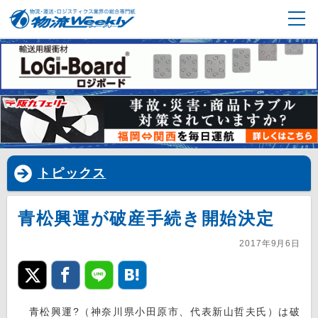
トピックス
青松興運が破産手続き開始決定
2017年9月6日
青松興運?（神奈川県小田原市、代表新山哲夫氏）は破