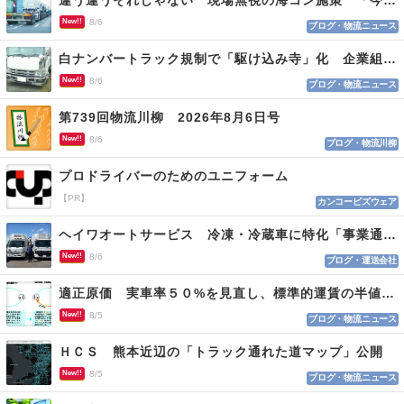
New!!
8/6
ブログ・物流ニュース
白ナンバートラック規制で「駆け込み寺」化 企業組合が入会基準を見直しへ
New!!
8/6
ブログ・物流ニュース
第739回物流川柳 2026年8月6日号
New!!
8/6
ブログ・物流川柳
プロドライバーのためのユニフォーム
【PR】
カンコービズウェア
ヘイワオートサービス 冷凍・冷蔵車に特化「事業通じ貢献目指す」
New!!
8/6
ブログ・運送会社
適正原価 実車率５０%を見直し、標準的運賃の半値の恐れも
New!!
8/5
ブログ・物流ニュース
ＨＣＳ 熊本近辺の「トラック通れた道マップ」公開
New!!
8/5
ブログ・物流ニュース