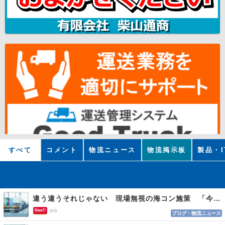
すべて
コメント
物流ニュース
物流掲示板
製品・I
違う違うそれじゃない 現場無視の海コン施策 「今でも平均２～３時間は待つ」
New!!
8/6
ブログ・物流ニュース