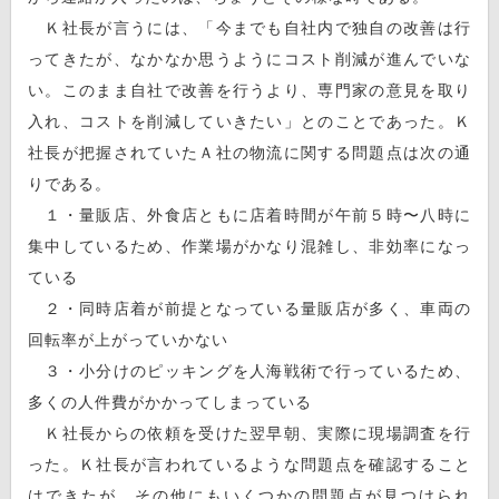
Ｋ社長が言うには、「今までも自社内で独自の改善は行
ってきたが、なかなか思うようにコスト削減が進んでいな
い。このまま自社で改善を行うより、専門家の意見を取り
入れ、コストを削減していきたい」とのことであった。Ｋ
社長が把握されていたＡ社の物流に関する問題点は次の通
りである。
１・量販店、外食店ともに店着時間が午前５時〜八時に
集中しているため、作業場がかなり混雑し、非効率になっ
ている
２・同時店着が前提となっている量販店が多く、車両の
回転率が上がっていかない
３・小分けのピッキングを人海戦術で行っているため、
多くの人件費がかかってしまっている
Ｋ社長からの依頼を受けた翌早朝、実際に現場調査を行
った。Ｋ社長が言われているような問題点を確認すること
はできたが、その他にもいくつかの問題点が見つけられ