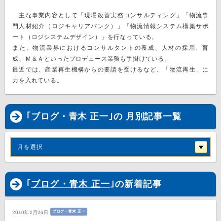
主な事業内容として「現場改善実務コンサルティング」「物流専
門人材紹介（ロジキャリアバンク）」「物流情報システム構築サポ
ート（ロジシステムデザイン）」を行なっている。
また、物流業界におけるコンサルタントの養成、人材の採用、育
成、Ｍ＆Ａといったプロデュース業務も手掛けている。
最近では、産業再生機構からの要請を受けるなど、「物流再生」に
力を入れている。
｢ブログ・青木 正一｣の 月別記事一覧
月を選択
｢
ブログ・青木 正一
｣の新着記事
ブログ・青木 正一
2010年2月26日