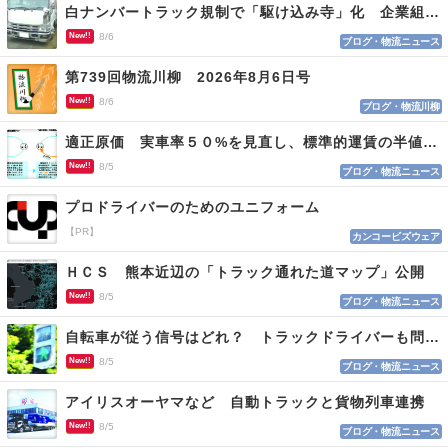
白ナンバートラック規制で「駆け込み寺」化 企業組合が入会基準を見直しへ
New!!
8/6
ブログ・物流ニュース
第739回物流川柳 2026年8月6日号
New!!
8/6
ブログ・物流川柳
適正原価 実車率５０%を見直し、標準的運賃の半値の恐れも
New!!
8/5
ブログ・物流ニュース
プロドライバーのためのユニフォーム
【PR】
カンコービズウェア
ＨＣＳ 熊本近辺の「トラック通れた道マップ」公開
New!!
8/5
ブログ・物流ニュース
自転車が従う信号はどれ？ トラックドライバーも問われる認識
New!!
8/5
ブログ・物流ニュース
アイリスオーヤマなど 自動トラックと貨物列車連携
New!!
8/5
ブログ・物流ニュース