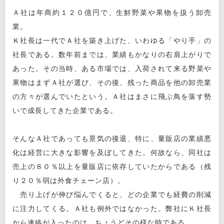
Ａ社は年商約１２０億円で、生鮮野菜や果物を扱う卸売
業。
Ｋ社長は一代でＡ社を築き上げた、いわゆる「やり手」の
社長である。数年前までは、業績もかなりの右肩上がりで
あった。その当時、ある市場では、入荷されて来る野菜や
果物はまずＡ社が選び、その後、残った商品を他の卸売業
の方々が選んでいたという。Ａ社はまさに飛ぶ鳥を落す勢
いで成長してきた企業である。
そんなＡ社であっても景気の後退、特に、量販店の業績悪
化は経営に大きな影響を及ぼしてきた。何故なら、同社は
売上の８０％以上を量販店に依存していたからである（残
り２０％弱は外食チェーン店）。
売り上げが伸び悩んでくると、どの企業でも経費の削減
に注力してくる。Ａ社も例外ではなかった。弊社にＫ社長
から連絡が入ったのは、ちょうどその様な時である。