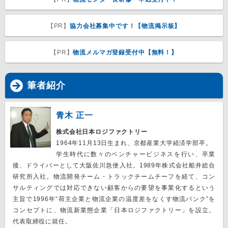
【PR】
協力会社募集中です！【物流掲示板】
【PR】
物流メルマガ登録受付中【無料！】
筆者紹介
青木 正一
株式会社日本ロジファクトリー
1964年11月13日生まれ、京都産業大学経済学部卒。
学生時代に数々のベンチャービジネスを行い、卒業
後、ドライバーとして大阪佐川急便入社。1989年株式会社船井総合
研究所入社。物流開発チーム・トラックチームチーフを経て、コン
サルティングでは対応できない顧客からの要望を事業化するという
主旨で1996年“荷主企業と物流企業の温度差をなくす物流バンク”を
コンセプトに、物流新業態企業「日本ロジファクトリー」を設立。
代表取締役に就任。