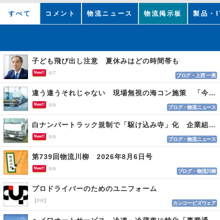
すべて
コメント
物流ニュース
物流掲示板
製品・I
子ども飛び出し注意 夏休みはどの時間帯も
New!!
8/7
ブログ・上西 一美
違う違うそれじゃない 現場無視の海コン施策 「今でも平均２～３時間は待つ」
New!!
8/6
ブログ・物流ニュース
白ナンバートラック規制で「駆け込み寺」化 企業組合が入会基準を見直しへ
New!!
8/6
ブログ・物流ニュース
第739回物流川柳 2026年8月6日号
New!!
8/6
ブログ・物流川柳
プロドライバーのためのユニフォーム
【PR】
カンコービズウェア