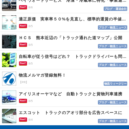
ヘイワオートサービス 冷凍・冷蔵車に特化「事業通じ貢献目指す」
New!!
8/6
ブログ・運送会社
適正原価 実車率５０%を見直し、標準的運賃の半値の恐れも
New!!
8/5
ブログ・物流ニュース
ＨＣＳ 熊本近辺の「トラック通れた道マップ」公開
New!!
8/5
ブログ・物流ニュース
自転車が従う信号はどれ？ トラックドライバーも問われる認識
New!!
8/5
ブログ・物流ニュース
物流メルマガ登録無料！
【PR】
物流ウィークリー
アイリスオーヤマなど 自動トラックと貨物列車連携
New!!
8/5
ブログ・物流ニュース
エスコット トラックのアオリ部分を広告スペースに
New!!
8/4
ブログ・物流ニュース