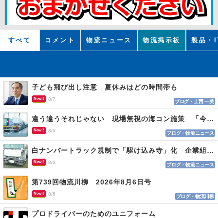
すべて
コメント
物流ニュース
物流掲示板
製品・I
子ども飛び出し注意 夏休みはどの時間帯も
New!!
8/7
ブログ・上西 一美
違う違うそれじゃない 現場無視の海コン施策 「今でも平均２～３時間は待つ」
New!!
8/6
ブログ・物流ニュース
白ナンバートラック規制で「駆け込み寺」化 企業組合が入会基準を見直しへ
New!!
8/6
ブログ・物流ニュース
第739回物流川柳 2026年8月6日号
New!!
8/6
ブログ・物流川柳
プロドライバーのためのユニフォーム