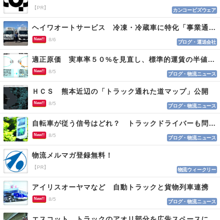
【PR】
カンコービズウェア
ヘイワオートサービス 冷凍・冷蔵車に特化「事業通じ貢献目指す」
New!!
8/6
ブログ・運送会社
適正原価 実車率５０%を見直し、標準的運賃の半値の恐れも
New!!
8/5
ブログ・物流ニュース
ＨＣＳ 熊本近辺の「トラック通れた道マップ」公開
New!!
8/5
ブログ・物流ニュース
自転車が従う信号はどれ？ トラックドライバーも問われる認識
New!!
8/5
ブログ・物流ニュース
物流メルマガ登録無料！
【PR】
物流ウィークリー
アイリスオーヤマなど 自動トラックと貨物列車連携
New!!
8/5
ブログ・物流ニュース
エスコット トラックのアオリ部分を広告スペースに