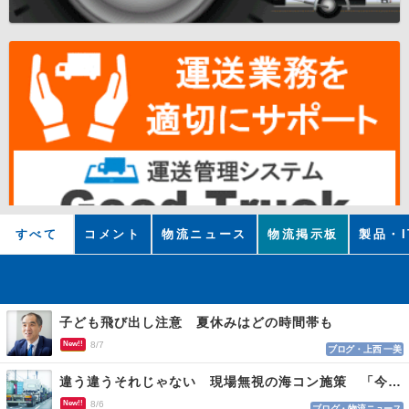
すべて
コメント
物流ニュース
物流掲示板
製品・I
子ども飛び出し注意 夏休みはどの時間帯も
New!!
8/7
ブログ・上西 一美
違う違うそれじゃない 現場無視の海コン施策 「今でも平均２～３時間は待つ」
New!!
8/6
ブログ・物流ニュース