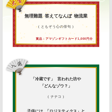
無理難題
答えてなんぼ
物流業
( ともぞう心の俳句 )
賞品：アマゾンギフトカード1,000円分
「冷蔵です」
言われた坊や
「どんなゾウ？」
( ナナコ )
子供には
「ロジスティクス」と