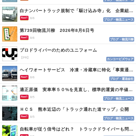
白ナンバートラック規制で「駆け込み寺」化 企業組合が入会基準を見直しへ
New!!
8/6
ブログ・物流ニュース
第739回物流川柳 2026年8月6日号
New!!
8/6
ブログ・物流川柳
プロドライバーのためのユニフォーム
【PR】
カンコービズウェア
ヘイワオートサービス 冷凍・冷蔵車に特化「事業通じ貢献目指す」
New!!
8/6
ブログ・運送会社
適正原価 実車率５０%を見直し、標準的運賃の半値の恐れも
New!!
8/5
ブログ・物流ニュース
ＨＣＳ 熊本近辺の「トラック通れた道マップ」公開
New!!
8/5
ブログ・物流ニュース
自転車が従う信号はどれ？ トラックドライバーも問われる認識