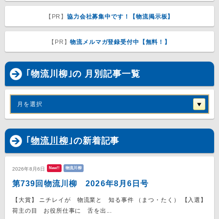
【PR】
協力会社募集中です！【物流掲示板】
【PR】
物流メルマガ登録受付中【無料！】
｢物流川柳｣の 月別記事一覧
月を選択
｢
物流川柳
｣の新着記事
New!!
物流川柳
2026年8月6日
第739回物流川柳 2026年8月6日号
【大賞】 ニチレイが 物流業と 知る事件 （まつ・たく） 【入選】
荷主の目 お役所仕事に 舌を出...