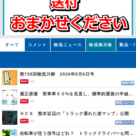
すべて
コメント
物流ニュース
物流掲示板
製品・I
第739回物流川柳 2026年8月6日号
New!!
8/6
物流川柳
適正原価 実車率５０%を見直し、標準的運賃の半値の恐れも
New!!
8/5
物流ニュース
ＨＣＳ 熊本近辺の「トラック通れた道マップ」公開
New!!
8/5
物流ニュース
自転車が従う信号はどれ？ トラックドライバーも問われる認識