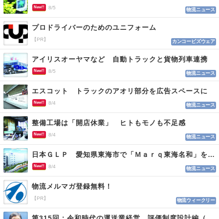
New!!
8/5
物流ニュース
プロドライバーのためのユニフォーム
【PR】
カンコービズウェア
アイリスオーヤマなど 自動トラックと貨物列車連携
New!!
8/5
物流ニュース
エスコット トラックのアオリ部分を広告スペースに
New!!
8/4
物流ニュース
整備工場は「開店休業」 ヒトもモノも不足感
New!!
8/4
物流ニュース
日本ＧＬＰ 愛知県東海市で「Ｍａｒｑ東海名和」を開発
New!!
8/4
物流ニュース
物流メルマガ登録無料！
【PR】
物流ウィークリー
第315回：令和時代の運送業経営 評価制度設計編（１１５）