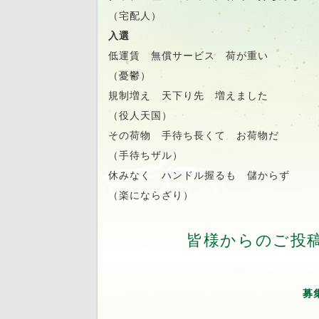
（宅配人）
入選
低運賃 無償サービス 荷が重い
（憂鬱）
規制増え 天下り先 増えました
（役人天国）
その荷物 手待ち長くて お荷物だ
（手待ちザル）
休みなく ハンドル握るも 儲からず
（楽にならざり）
皆様からのご投
募