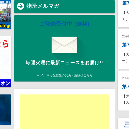
第
物流メルマガ
【
く）
ご登録受付中 (無料)
202
第
【
ー）
毎週火曜に最新ニュースをお届け!!
≫ メルマガ配信先の変更・解除はこちら
202
第
【
【入