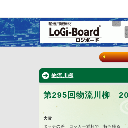
◀
物流川柳
第295回物流川柳 20
大賞
タッチの差 ロッカー満杯で 持ち帰る