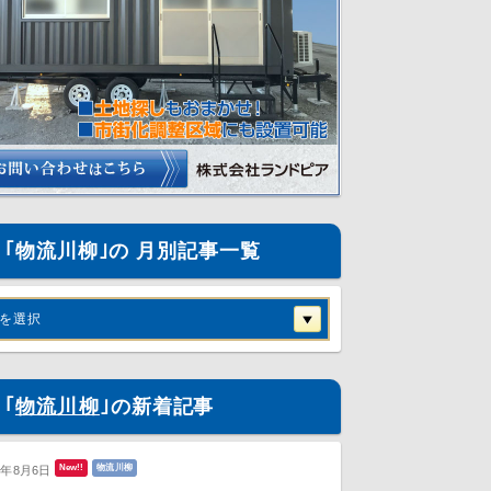
｢物流川柳｣の 月別記事一覧
を選択
｢
物流川柳
｣の新着記事
New!!
物流川柳
6年8月6日