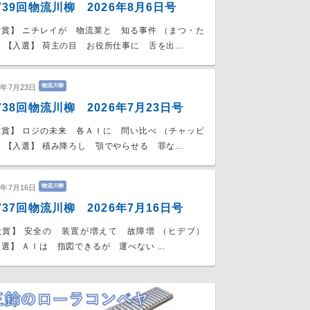
739回物流川柳 2026年8月6日号
大賞】 ニチレイが 物流業と 知る事件 （まつ・た
 【入選】 荷主の目 お役所仕事に 舌を出...
物流川柳
6年7月23日
738回物流川柳 2026年7月23日号
大賞】 ロジの未来 各ＡＩに 問い比べ （チャッピ
 【入選】 積み降ろし 顎でやらせる 罪な...
物流川柳
6年7月16日
737回物流川柳 2026年7月16日号
大賞】 安全の 装置が増えて 故障増 （ヒデブ）
選】 ＡＩは 指図できるが 運べない ...