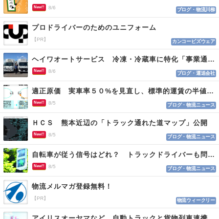
New!!
8/6
ブログ・物流川柳
プロドライバーのためのユニフォーム
【PR】
カンコービズウェア
ヘイワオートサービス 冷凍・冷蔵車に特化「事業通じ貢献目指す」
New!!
8/6
ブログ・運送会社
適正原価 実車率５０%を見直し、標準的運賃の半値の恐れも
New!!
8/5
ブログ・物流ニュース
ＨＣＳ 熊本近辺の「トラック通れた道マップ」公開
New!!
8/5
ブログ・物流ニュース
自転車が従う信号はどれ？ トラックドライバーも問われる認識
New!!
8/5
ブログ・物流ニュース
物流メルマガ登録無料！
【PR】
物流ウィークリー
アイリスオーヤマなど 自動トラックと貨物列車連携