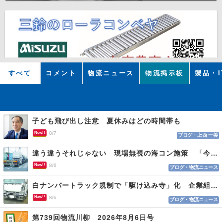
すべて
コメント
物流ニュース
物流掲示板
製品・I
子ども飛び出し注意 夏休みはどの時間帯も
New!!
8/7
ブログ・上西 一美
違う違うそれじゃない 現場無視の海コン施策 「今でも平均２～３時間は待つ」
New!!
8/6
ブログ・物流ニュース
白ナンバートラック規制で「駆け込み寺」化 企業組合が入会基準を見直しへ
New!!
8/6
ブログ・物流ニュース
第739回物流川柳 2026年8月6日号