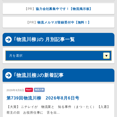
【PR】
協力会社募集中です！【物流掲示板】
【PR】
物流メルマガ登録受付中【無料！】
｢物流川柳｣の 月別記事一覧
月を選択
｢
物流川柳
｣の新着記事
New!!
物流川柳
2026年8月6日
第739回物流川柳 2026年8月6日号
【大賞】 ニチレイが 物流業と 知る事件 （まつ・たく） 【入選】
荷主の目 お役所仕事に 舌を出...