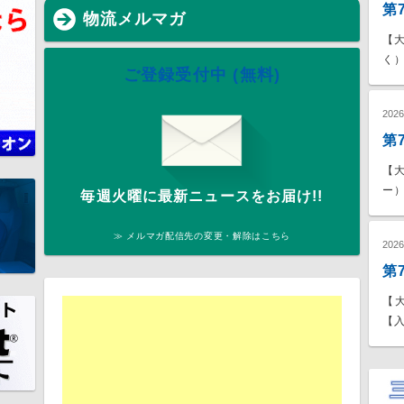
第
物流メルマガ
【
く）
ご登録受付中 (無料)
202
第
【
ー）
毎週火曜に最新ニュースをお届け!!
≫ メルマガ配信先の変更・解除はこちら
202
第
【
【入