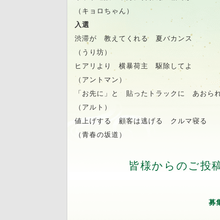
（キョロちゃん）
入選
渋滞が 教えてくれる 夏バカンス
（うり坊）
ヒアリより 横暴荷主 駆除してよ
（アントマン）
「お先に」と 貼ったトラックに あおら
（アルト）
値上げする 顧客は逃げる クルマ寝る
（青春の坂道）
皆様からのご投
募