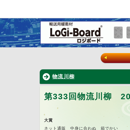
◀
物流川柳
第333回物流川柳 20
大賞
ネット通販 中身に合わぬ 箱でかい