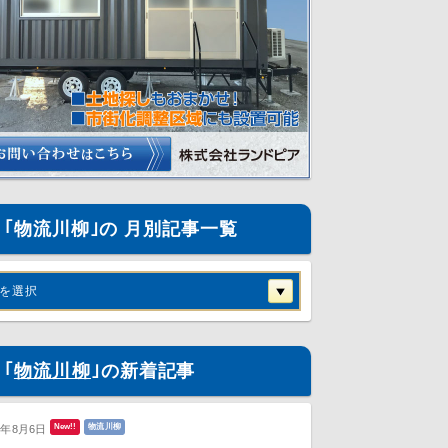
｢物流川柳｣の 月別記事一覧
を選択
｢
物流川柳
｣の新着記事
New!!
物流川柳
6年8月6日