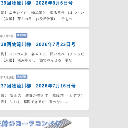
739回物流川柳 2026年8月6日号
大賞】 ニチレイが 物流業と 知る事件 （まつ・た
 【入選】 荷主の目 お役所仕事に 舌を出...
物流川柳
6年7月23日
738回物流川柳 2026年7月23日号
大賞】 ロジの未来 各ＡＩに 問い比べ （チャッピ
 【入選】 積み降ろし 顎でやらせる 罪な...
物流川柳
6年7月16日
737回物流川柳 2026年7月16日号
大賞】 安全の 装置が増えて 故障増 （ヒデブ）
選】 ＡＩは 指図できるが 運べない ...