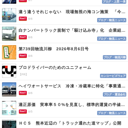
8/7
ブログ・上西 一美
違う違うそれじゃない 現場無視の海コン施策 「今でも平均２～３時間は待つ」
New!!
8/6
ブログ・物流ニュース
白ナンバートラック規制で「駆け込み寺」化 企業組合が入会基準を見直しへ
New!!
8/6
ブログ・物流ニュース
第739回物流川柳 2026年8月6日号
New!!
8/6
ブログ・物流川柳
プロドライバーのためのユニフォーム
【PR】
カンコービズウェア
ヘイワオートサービス 冷凍・冷蔵車に特化「事業通じ貢献目指す」
New!!
8/6
ブログ・運送会社
適正原価 実車率５０%を見直し、標準的運賃の半値の恐れも
New!!
8/5
ブログ・物流ニュース
ＨＣＳ 熊本近辺の「トラック通れた道マップ」公開