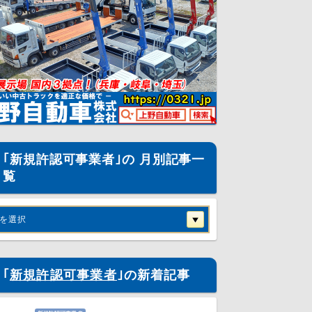
｢新規許認可事業者｣の 月別記事一
覧
を選択
｢
新規許認可事業者
｣の新着記事