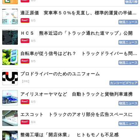
8/6
物流川柳
適正原価 実車率５０%を見直し、標準的運賃の半値の恐れも
New!!
8/5
物流ニュース
ＨＣＳ 熊本近辺の「トラック通れた道マップ」公開
New!!
8/5
物流ニュース
自転車が従う信号はどれ？ トラックドライバーも問われる認識
New!!
8/5
物流ニュース
プロドライバーのためのユニフォーム
【PR】
カンコービズウェア
アイリスオーヤマなど 自動トラックと貨物列車連携
New!!
8/5
物流ニュース
エスコット トラックのアオリ部分を広告スペースに
New!!
8/4
物流ニュース
整備工場は「開店休業」 ヒトもモノも不足感