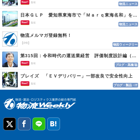
New!!
8/4
物流ニュース
日本ＧＬＰ 愛知県東海市で「Ｍａｒｑ東海名和」を開発
New!!
8/4
物流ニュース
物流メルマガ登録無料！
【PR】
物流ウィークリー
第315回：令和時代の運送業経営 評価制度設計編（１１５）
New!!
8/4
ブログ・高橋 聡
ブレイズ 「ＥＶデリバリー」一部改良で安全性向上
New!!
8/4
ブログ・製品・IT