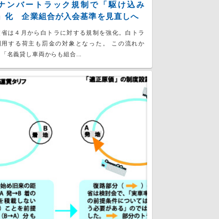
ナンバートラック規制で「駆け込み
」化 企業組合が入会基準を見直しへ
交省は４月から白トラに対する規制を強化。白トラ
利用する荷主も罰金の対象となった。 この流れか
「名義貸し車両からも組合...