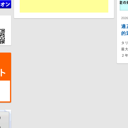
202
適
的
タ
最
２年