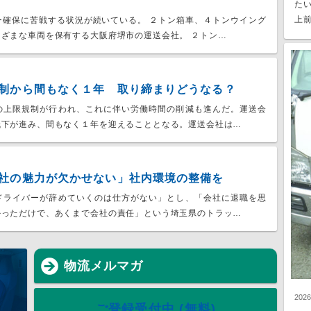
た
上前
ー確保に苦戦する状況が続いている。 ２トン箱車、４トンウイング
ざまな車両を保有する大阪府堺市の運送会社。 ２トン…
制から間もなく１年 取り締まりどうなる？
の上限規制が行われ、これに伴い労働時間の削減も進んだ。運送会
低下が進み、間もなく１年を迎えることとなる。運送会社は…
社の魅力が欠かせない」社内環境の整備を
ドライバーが辞めていくのは仕方がない」とし、「会社に退職を思
かっただけで、あくまで会社の責任」という埼玉県のトラッ…
物流メルマガ
202
ご登録受付中 (無料)