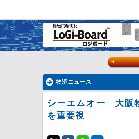
◀
物流ニュース
シーエムオー 大阪
を重要視