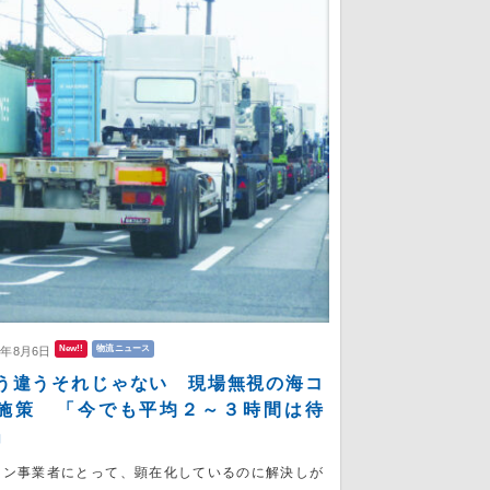
New!!
物流ニュース
6年8月6日
う違うそれじゃない 現場無視の海コ
施策 「今でも平均２～３時間は待
」
コン事業者にとって、顕在化しているのに解決しが