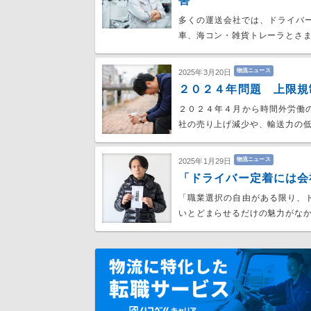
害
多くの運送会社では、ドライバ
車、海コン・雑貨トレーラとさま
物流ニュース
2025年3月20日
２０２４年問題 上限規
２０２４年４月から時間外労働
社の売り上げ減少や、輸送力の
物流ニュース
2025年1月29日
「ドライバー定着には会
「職業選択の自由がある限り、
いとどまらせるだけの魅力がな