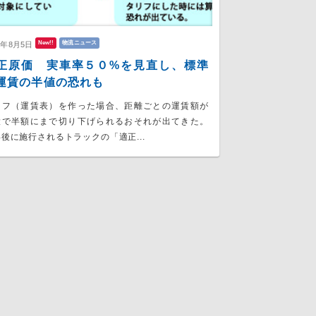
New!!
物流ニュース
6年8月5日
正原価 実車率５０%を見直し、標準
運賃の半値の恐れも
リフ（運賃表）を作った場合、距離ごとの運賃額が
大で半額にまで切り下げられるおそれが出てきた。
後に施行されるトラックの「適正...