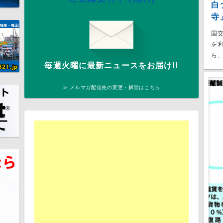
白
寺
国
を
ら、
毎週火曜に最新ニュースをお届け!!
≫ メルマガ配信先の変更・解除はこちら