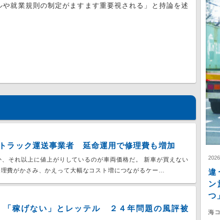
ルや就業規則の制定がますます重要視される」と持論を述
トラック運送事業者 延命運用で修理費も増加
202
か、それ以上に値上がりしているのが車両価格だ。 新車が買えない
修理費がかさみ、かえって大幅なコスト増につながるケー…
違
ン
つ
 「稼げない」とレッテル ２４年問題の風評被
海