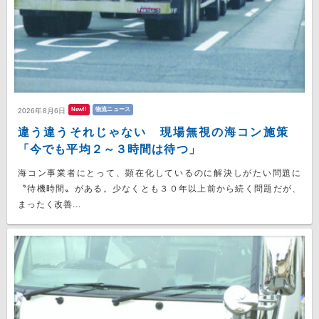
New!!
物流ニュース
2026年8月6日
違う違うそれじゃない 現場無視の海コン施策
「今でも平均２～３時間は待つ」
海コン事業者にとって、顕在化しているのに解決しがたい問題に
〝待機時間〟がある。少なくとも３０年以上前から続く問題だが、
まったく改善...