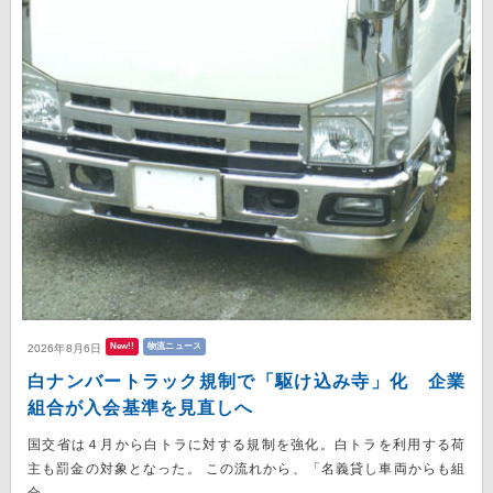
New!!
物流ニュース
2026年8月6日
白ナンバートラック規制で「駆け込み寺」化 企業
組合が入会基準を見直しへ
国交省は４月から白トラに対する規制を強化。白トラを利用する荷
主も罰金の対象となった。 この流れから、「名義貸し車両からも組