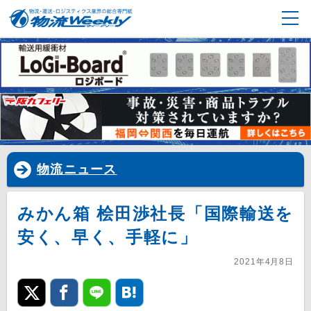
物流ニュース
みかん箱 桧田渉社長「国際輸送を
安く、早く、手軽に」
2021年4月8日