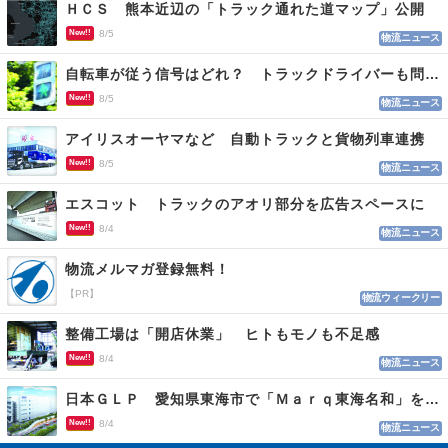
ＨＣＳ 熊本近辺の「トラック通れた道マップ」公開
New!!
8/5
物流ニュース
自転車が従う信号はどれ？ トラックドライバーも問われる認識
New!!
8/5
物流ニュース
アイリスオーヤマなど 自動トラックと貨物列車連携
New!!
8/5
物流ニュース
エスコット トラックのアオリ部分を広告スペースに
New!!
8/4
物流ニュース
物流メルマガ登録無料！
【PR】
物流ウィークリー
整備工場は「開店休業」 ヒトもモノも不足感
New!!
8/4
物流ニュース
日本ＧＬＰ 愛知県東海市で「Ｍａｒｑ東海名和」を開発
New!!
8/4
物流ニュース