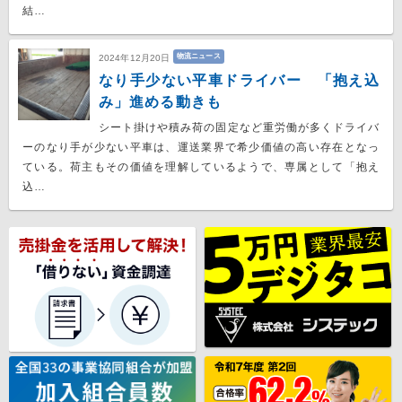
結…
物流ニュース
2024年12月20日
なり手少ない平車ドライバー 「抱え込
み」進める動きも
シート掛けや積み荷の固定など重労働が多くドライバ
ーのなり手が少ない平車は、運送業界で希少価値の高い存在となっ
ている。荷主もその価値を理解しているようで、専属として「抱え
込…