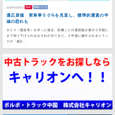
New!!
物流ニュース
2026年8月5日
適正原価 実車率５０%を見直し、標準的運賃の半
値の恐れも
タリフ（運賃表）を作った場合、距離ごとの運賃額が最大で半額に
まで切り下げられるおそれが出てきた。２年後に施行されるトラッ
クの「適正...