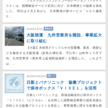
フェデラルエクスプレスコーポレーション（フェデッ
クス）は、国際輸送サービス拡充に向け、日本郵便との協業を強化
した。 同社は３月上旬から、日本郵便の新サービス「ＵＧＸ越境
Ｅ…
運送会社
2025年1月7日
大阪陸運 九州営業所を開設、事業拡大
に取り組む
【大阪】木材用グラップルや大型重機、家具、雑貨な
どを輸送する大阪陸運（鮫島久輝社長、守口市）は昨年１０月下
旬、九州営業所（熊本県上益城郡益城町）を開設した。 これまで
は、…
製品・IT
2025年10月31日
日新とパナソニック 協働プロジェクト
で保冷ボックス「ＶＩＸＥＬ」を活用
日新とパナソニックは、医薬品輸送向け保冷ボックス
「ＶＩＸＥＬ（ビクセル）」を活用した国際輸送事業の成長加速を
目的とする協働プロジェクトを発足し、事業連携に関する覚書を締