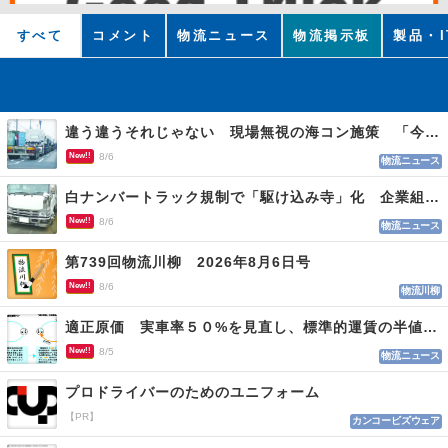
すべて
コメント
物流ニュース
物流掲示板
製品・I
違う違うそれじゃない 現場無視の海コン施策 「今でも平均２～３時間は待つ」
New!!
8/6
物流ニュース
白ナンバートラック規制で「駆け込み寺」化 企業組合が入会基準を見直しへ
New!!
8/6
物流ニュース
第739回物流川柳 2026年8月6日号
New!!
8/6
物流川柳
適正原価 実車率５０%を見直し、標準的運賃の半値の恐れも
New!!
8/5
物流ニュース
プロドライバーのためのユニフォーム
【PR】
カンコービズウェア