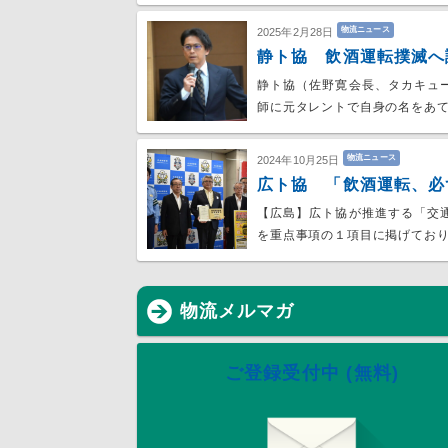
物流ニュース
2025年2月28日
静ト協 飲酒運転撲滅へ
静ト協（佐野寛会長、タカキュ
師に元タレントで自身の名をあ
物流ニュース
2024年10月25日
広ト協 「飲酒運転、必
【広島】広ト協が推進する「交
を重点事項の１項目に掲げてお
物流メルマガ
ご登録受付中 (無料)