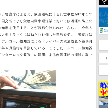
い。警察庁によると、飲酒運転による死亡事故が昨年１年
、国交省により貨物自動車運送業において飲酒運転防止の
検知器を使用することが義務付けられた。さらに、今年６
の大型トラックにはねられ死傷した事故を受け、警察庁は
、アルコール検知器によるドライバーの飲酒検査を義務付
来年４月施行を目指している。こうしたアルコール検知器
インターロック装置」の活用による飲酒運転の撲滅に取り
【