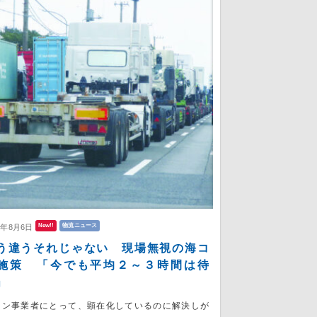
New!!
物流ニュース
6年8月6日
う違うそれじゃない 現場無視の海コ
施策 「今でも平均２～３時間は待
」
コン事業者にとって、顕在化しているのに解決しが