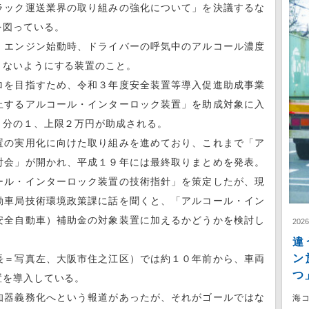
ラック運送業界の取り組みの強化について」を決議するな
を図っている。
、エンジン始動時、ドライバーの呼気中のアルコール濃度
きないようにする装置のこと。
ロを目指すため、令和３年度安全装置等導入促進助成事業
止するアルコール・インターロック装置」を助成対象に入
２分の１、上限２万円が助成される。
置の実用化に向けた取り組みを進めており、これまで「ア
討会」が開かれ、平成１９年には最終取りまとめを発表。
ール・インターロック装置の技術指針」を策定したが、現
動車局技術環境政策課に話を聞くと、「アルコール・イン
安全自動車）補助金の対象装置に加えるかどうかを検討し
202
違
ン
長＝写真左、大阪市住之江区）では約１０年前から、車両
つ
置を導入している。
知器義務化へという報道があったが、それがゴールではな
海