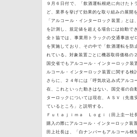
９月６日付で、「飲酒運転根絶に向けたト
ど、業界を挙げて効果的な取り組みの展開
「アルコール・インターロック装置」とは
を計測し、規定値を超える場合には始動で
全ト協では、事業用トラックの交通事故ゼ
を実施しており、その中で「飲酒運転を防
れている。対象装置ごとに機器取得価格の
国交省でもアルコール・インターロック装
ルコール・インターロック装置に関する検
さらに、２４年には「呼気吹込み式アルコ
在、これといった動きはない。国交省の自
ターロックについては現在、ＡＳＶ（先進
ているところ」と説明する。
Ｆｕｔａｊｉｍａ Ｌｏｇｉ（田上圭一社
購入の際にアルコール・インターロック装
田上社長は、「白ナンバーもアルコール検