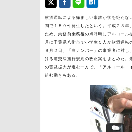
飲酒運転による痛ましい事故が後を絶たな
間で１５９件発生したという。平成２３年
ため、乗務前乗務後の点呼時にアルコール
月に千葉県八街市で小学生５人が飲酒運転
９月２日、「白ナンバー」の事業者に対し
ける道交法施行規則の改正案をまとめた。
の普及拡大が進む一方で、「アルコール・
組む動きもある。