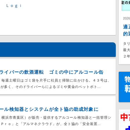
ａ Ｌｏｇｉ
202
適
的
タ
最
２年
ライバーの飲酒運転 ゴミの中にアルコール缶
、毎週土曜日はゴミ袋を片手に社員と掃除に出かける。４３号は、
車が多く、そのドライバーらによるゴミや黄金のペットボト…
ール検知器とシステムが全ト協の助成対象に
、横浜市青葉区）が販売・提供するアルコール検知器と一括管理シ
ーＰｒｏ」と「アルマネクラウド」が、全ト協の「安全装置…