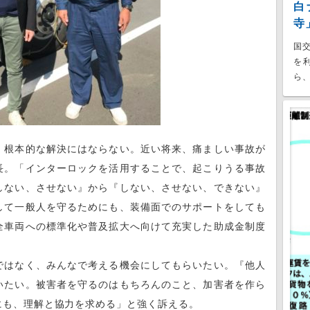
白
寺
国
を
ら、
、根本的な解決にはならない。近い将来、痛ましい事故が
長。「インターロックを活用することで、起こりうる事故
しない、させない』から『しない、させない、できない』
して一般人を守るためにも、装備面でのサポートをしても
全車両への標準化や普及拡大へ向けて充実した助成金制度
ではなく、みんなで考える機会にしてもらいたい。『他人
いたい。被害者を守るのはもちろんのこと、加害者を作ら
にも、理解と協力を求める」と強く訴える。