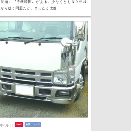
い問題に〝待機時間〟がある。少なくとも３０年以
から続く問題だが、まったく改善...
New!!
物流ニュース
6年8月6日