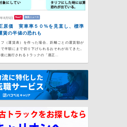
New!!
物流ニュース
6年8月5日
正原価 実車率５０%を見直し、標準
運賃の半値の恐れも
リフ（運賃表）を作った場合、距離ごとの運賃額が
大で半額にまで切り下げられるおそれが出てきた。
後に施行されるトラックの「適正...