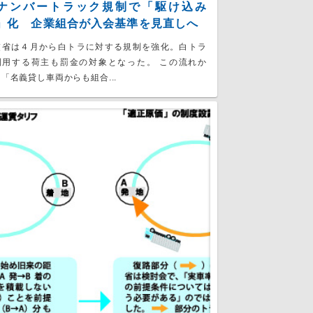
ナンバートラック規制で「駆け込み
」化 企業組合が入会基準を見直しへ
交省は４月から白トラに対する規制を強化。白トラ
利用する荷主も罰金の対象となった。 この流れか
「名義貸し車両からも組合...