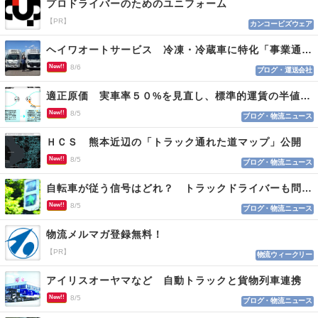
プロドライバーのためのユニフォーム
【PR】
カンコービズウェア
ヘイワオートサービス 冷凍・冷蔵車に特化「事業通じ貢献目指す」
New!!
8/6
ブログ・運送会社
適正原価 実車率５０%を見直し、標準的運賃の半値の恐れも
New!!
8/5
ブログ・物流ニュース
ＨＣＳ 熊本近辺の「トラック通れた道マップ」公開
New!!
8/5
ブログ・物流ニュース
自転車が従う信号はどれ？ トラックドライバーも問われる認識
New!!
8/5
ブログ・物流ニュース
物流メルマガ登録無料！
【PR】
物流ウィークリー
アイリスオーヤマなど 自動トラックと貨物列車連携
New!!
8/5
ブログ・物流ニュース