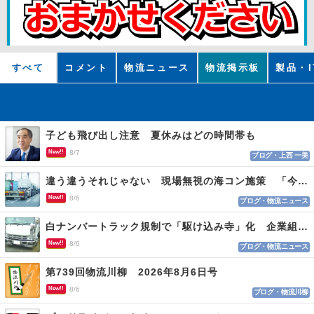
すべて
コメント
物流ニュース
物流掲示板
製品・I
子ども飛び出し注意 夏休みはどの時間帯も
New!!
8/7
ブログ・上西 一美
違う違うそれじゃない 現場無視の海コン施策 「今でも平均２～３時間は待つ」
New!!
8/6
ブログ・物流ニュース
白ナンバートラック規制で「駆け込み寺」化 企業組合が入会基準を見直しへ
New!!
8/6
ブログ・物流ニュース
第739回物流川柳 2026年8月6日号
New!!
8/6
ブログ・物流川柳