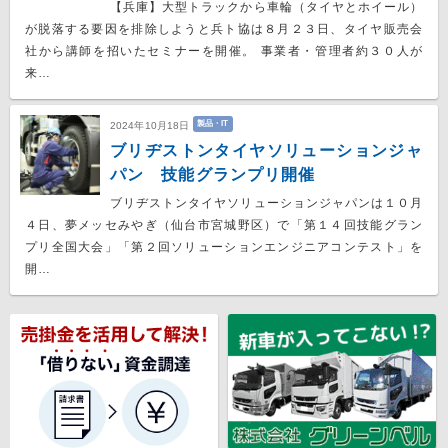
【兵庫】大型トラックから車輪（タイヤとホイール）
が脱落する要因を排除しようと兵ト協は８月２３日、タイヤ販売会
社から講師を招いたセミナーを開催。 事業者・管理者約３０人が
来…
製品・IT
2024年10月18日
ブリヂストンタイヤソリューションジャ
パン 技能グランプリ開催
ブリヂストンタイヤソリューションジャパンは１０月
４日、夢メッセみやぎ（仙台市宮城野区）で「第１４回技能グラン
プリ全国大会」「第２回ソリューションエンジニアコンテスト」を
開…