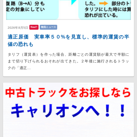
New!!
物流ニュース
2026年8月5日
適正原価 実車率５０%を見直し、標準的運賃の半
値の恐れも
タリフ（運賃表）を作った場合、距離ごとの運賃額が最大で半額に
まで切り下げられるおそれが出てきた。２年後に施行されるトラッ
クの「適正...