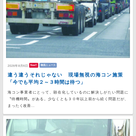
New!!
物流ニュース
2026年8月6日
違う違うそれじゃない 現場無視の海コン施策
「今でも平均２～３時間は待つ」
海コン事業者にとって、顕在化しているのに解決しがたい問題に
〝待機時間〟がある。少なくとも３０年以上前から続く問題だが、
まったく改善...