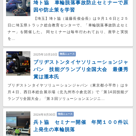
埼ト協 車輪脱落事故防止セミナーで原
因や防止策を学習
【埼玉】埼ト協（遠藤長俊会長）は９月１６日と２５
日に埼玉県トラック総合教育センターで、「車輪脱落事故防止セミ
ナー」を開催した。 同セミナーは毎年行われており、座学と実技
を…
物流ニュース
2025年10月10日
ブリヂストンタイヤソリューションジャ
パン 技能グランプリ全国大会 最優秀
賞は瀧本氏
ブリヂストンタイヤソリューションジャパン（東京都小平市）は９
月４日、西日本総合展示場（北九州市小倉北区）で「第14回技能グ
ランプリ全国大会」「第３回ソリューションエンジニ…
物流ニュース
2024年8月30日
兵ト協 セミナー開催 年間１００件以
上発生の車輪脱落