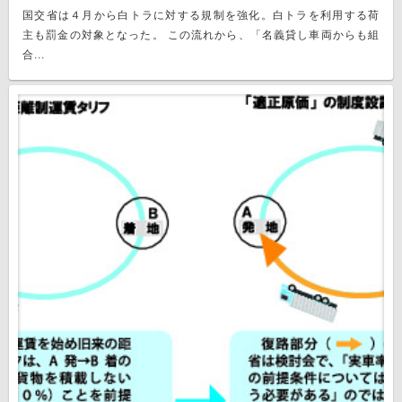
国交省は４月から白トラに対する規制を強化。白トラを利用する荷
主も罰金の対象となった。 この流れから、「名義貸し車両からも組
合...