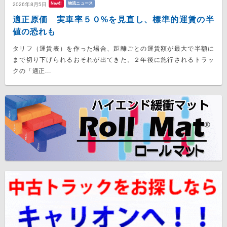
New!!
物流ニュース
2026年8月5日
適正原価 実車率５０%を見直し、標準的運賃の半
値の恐れも
タリフ（運賃表）を作った場合、距離ごとの運賃額が最大で半額に
まで切り下げられるおそれが出てきた。２年後に施行されるトラッ
クの「適正...