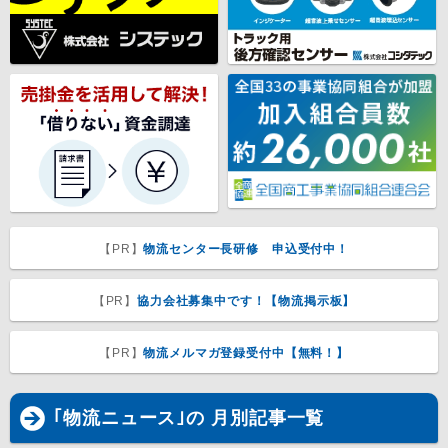
【PR】
物流センター長研修 申込受付中！
【PR】
協力会社募集中です！【物流掲示板】
【PR】
物流メルマガ登録受付中【無料！】
｢物流ニュース｣の 月別記事一覧