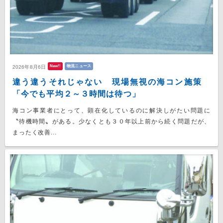
New!!
物流ニュース
2026年8月6日
違う違うそれじゃない 現場無視の海コン施策
「今でも平均２～３時間は待つ」
海コン事業者にとって、顕在化しているのに解決しがたい問題に
〝待機時間〟がある。少なくとも３０年以上前から続く問題だが、
まったく改善...