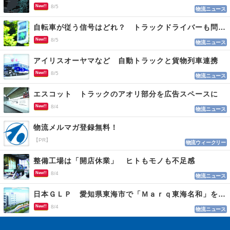
New!!
8/5
物流ニュース
自転車が従う信号はどれ？ トラックドライバーも問われる認識
New!!
8/5
物流ニュース
アイリスオーヤマなど 自動トラックと貨物列車連携
New!!
8/5
物流ニュース
エスコット トラックのアオリ部分を広告スペースに
New!!
8/4
物流ニュース
物流メルマガ登録無料！
【PR】
物流ウィークリー
整備工場は「開店休業」 ヒトもモノも不足感
New!!
8/4
物流ニュース
日本ＧＬＰ 愛知県東海市で「Ｍａｒｑ東海名和」を開発
New!!
8/4
物流ニュース