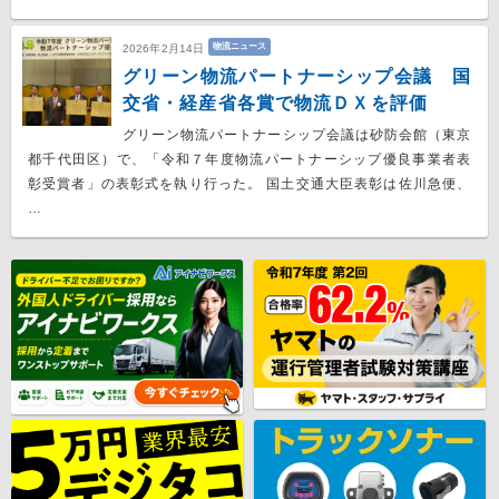
物流ニュース
2026年2月14日
グリーン物流パートナーシップ会議 国
交省・経産省各賞で物流ＤＸを評価
グリーン物流パートナーシップ会議は砂防会館（東京
都千代田区）で、「令和７年度物流パートナーシップ優良事業者表
彰受賞者」の表彰式を執り行った。 国土交通大臣表彰は佐川急便、
…