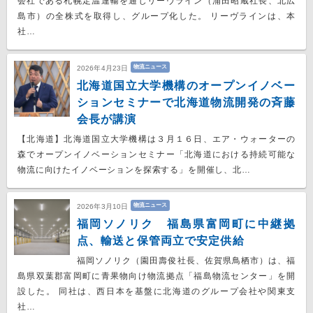
会社である札幌定温運輸を通じリーヴライン（浦田昭蔵社長、北広
島市）の全株式を取得し、グループ化した。 リーヴラインは、本
社…
物流ニュース
2026年4月23日
北海道国立大学機構のオープンイノベー
ションセミナーで北海道物流開発の斉藤
会長が講演
【北海道】北海道国立大学機構は３月１６日、エア・ウォーターの
森でオープンイノベーションセミナー「北海道における持続可能な
物流に向けたイノベーションを探索する」を開催し、北…
物流ニュース
2026年3月10日
福岡ソノリク 福島県富岡町に中継拠
点、輸送と保管両立で安定供給
福岡ソノリク（園田壽俊社長、佐賀県鳥栖市）は、福
島県双葉郡富岡町に青果物向け物流拠点「福島物流センター」を開
設した。 同社は、西日本を基盤に北海道のグループ会社や関東支
社…