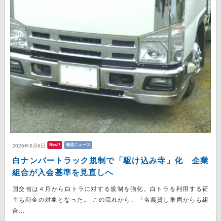
New!!
物流ニュース
2026年8月6日
白ナンバートラック規制で「駆け込み寺」化 企業
組合が入会基準を見直しへ
国交省は４月から白トラに対する規制を強化。白トラを利用する荷
主も罰金の対象となった。 この流れから、「名義貸し車両からも組
合...