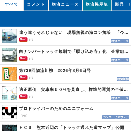
すべて
コメント
物流ニュース
物流掲示板
製品・I
違う違うそれじゃない 現場無視の海コン施策 「今でも平均２～３時間は待つ」
New!!
8/6
物流ニュース
白ナンバートラック規制で「駆け込み寺」化 企業組合が入会基準を見直しへ
New!!
8/6
物流ニュース
第739回物流川柳 2026年8月6日号
New!!
8/6
物流川柳
適正原価 実車率５０%を見直し、標準的運賃の半値の恐れも
New!!
8/5
物流ニュース
プロドライバーのためのユニフォーム
【PR】
カンコービズウェア
ＨＣＳ 熊本近辺の「トラック通れた道マップ」公開