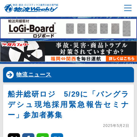
物流ニュース
船井総研ロジ 5/29に「バングラ
デシュ現地採用緊急報告セミナ
ー」参加者募集
2025年5月2日