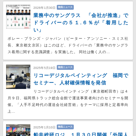
物流ニュース
2026年1月30日
業務中のサングラス 「会社が推進」で
ドライバーの５１.６％が「着用した
い」
ボレー・ブランズ・ジャパン（ピーター・アンソニー・スミス社
長、東京都文京区）はこのほど、ドライバーの「業務中のサングラ
ス着用に関する意識調査」を実施した。 同社は働く人の…
物流ニュース
2025年5月19日
リコーデジタルペインティング 福岡で
セミナー、人材確保情報を発信
リコーデジタルペインティング（東京都町田市）は４
月９日、福岡県トラック総合会館で運送事業者向けのセミナーを開
催。「人手不足時代の運送会社経営術」をテーマに採用と定着率向
上…
物流ニュース
2025年1月10日
船井総研ロジ １月３０日開催「外国人