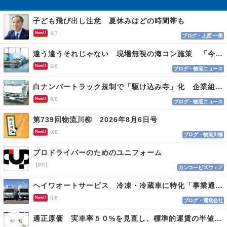
子ども飛び出し注意 夏休みはどの時間帯も
New!!
8/7
ブログ・上西 一美
違う違うそれじゃない 現場無視の海コン施策 「今でも平均２～３時間は待つ」
New!!
8/6
ブログ・物流ニュース
白ナンバートラック規制で「駆け込み寺」化 企業組合が入会基準を見直しへ
New!!
8/6
ブログ・物流ニュース
第739回物流川柳 2026年8月6日号
New!!
8/6
ブログ・物流川柳
プロドライバーのためのユニフォーム
【PR】
カンコービズウェア
ヘイワオートサービス 冷凍・冷蔵車に特化「事業通じ貢献目指す」
New!!
8/6
ブログ・運送会社
適正原価 実車率５０%を見直し、標準的運賃の半値の恐れも