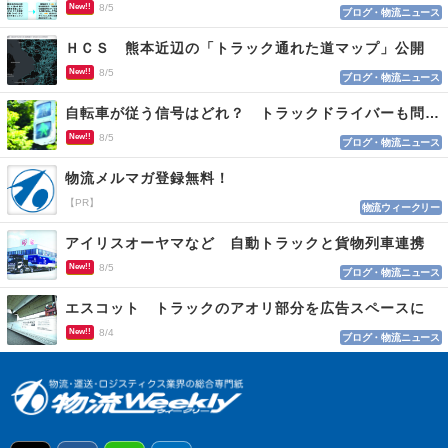
New!!
8/5
ブログ・物流ニュース
ＨＣＳ 熊本近辺の「トラック通れた道マップ」公開
New!!
8/5
ブログ・物流ニュース
自転車が従う信号はどれ？ トラックドライバーも問われる認識
New!!
8/5
ブログ・物流ニュース
物流メルマガ登録無料！
【PR】
物流ウィークリー
アイリスオーヤマなど 自動トラックと貨物列車連携
New!!
8/5
ブログ・物流ニュース
エスコット トラックのアオリ部分を広告スペースに
New!!
8/4
ブログ・物流ニュース