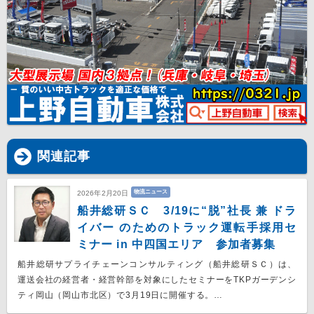
関連記事
物流ニュース
2026年2月20日
船井総研ＳＣ 3/19に“脱”社長 兼 ドラ
イバー のためのトラック運転手採用セ
ミナー in 中四国エリア 参加者募集
船井総研サプライチェーンコンサルティング（船井総研ＳＣ）は、
運送会社の経営者・経営幹部を対象にしたセミナーをTKPガーデンシ
ティ岡山（岡山市北区）で3月19日に開催する。…