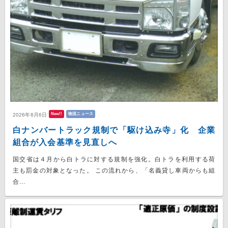
New!!
物流ニュース
2026年8月6日
白ナンバートラック規制で「駆け込み寺」化 企業
組合が入会基準を見直しへ
国交省は４月から白トラに対する規制を強化。白トラを利用する荷
主も罰金の対象となった。 この流れから、「名義貸し車両からも組
合...