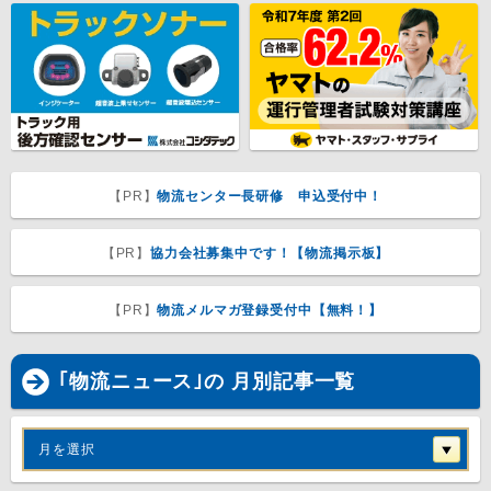
【PR】
物流センター長研修 申込受付中！
【PR】
協力会社募集中です！【物流掲示板】
【PR】
物流メルマガ登録受付中【無料！】
｢物流ニュース｣の 月別記事一覧
月を選択