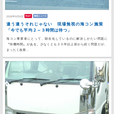
New!!
物流ニュース
2026年8月6日
違う違うそれじゃない 現場無視の海コン施策
「今でも平均２～３時間は待つ」
海コン事業者にとって、顕在化しているのに解決しがたい問題に
〝待機時間〟がある。少なくとも３０年以上前から続く問題だが、
まったく改善...