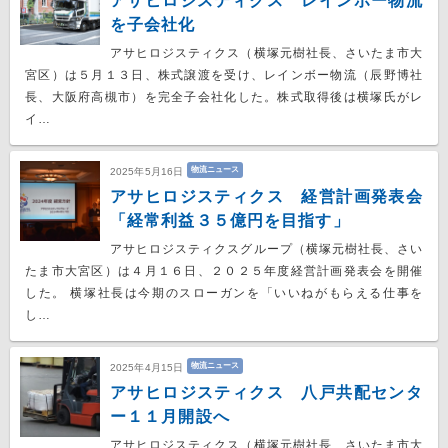
アサヒロジスティクス レインボー物流
を子会社化
アサヒロジスティクス（横塚元樹社長、さいたま市大
宮区）は５月１３日、株式譲渡を受け、レインボー物流（辰野博社
長、大阪府高槻市）を完全子会社化した。株式取得後は横塚氏がレ
イ…
物流ニュース
2025年5月16日
アサヒロジスティクス 経営計画発表会
「経常利益３５億円を目指す」
アサヒロジスティクスグループ（横塚元樹社長、さい
たま市大宮区）は４月１６日、２０２５年度経営計画発表会を開催
した。 横塚社長は今期のスローガンを「いいねがもらえる仕事を
し…
物流ニュース
2025年4月15日
アサヒロジスティクス 八戸共配センタ
ー１１月開設へ
アサヒロジスティクス（横塚元樹社長、さいたま市大