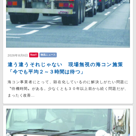
New!!
物流ニュース
2026年8月6日
違う違うそれじゃない 現場無視の海コン施策
「今でも平均２～３時間は待つ」
海コン事業者にとって、顕在化しているのに解決しがたい問題に
〝待機時間〟がある。少なくとも３０年以上前から続く問題だが、
まったく改善...