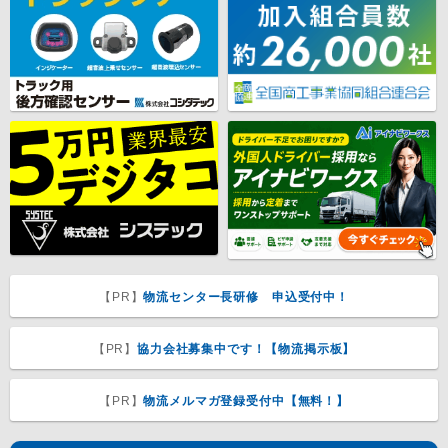
【PR】
物流センター長研修 申込受付中！
【PR】
協力会社募集中です！【物流掲示板】
【PR】
物流メルマガ登録受付中【無料！】