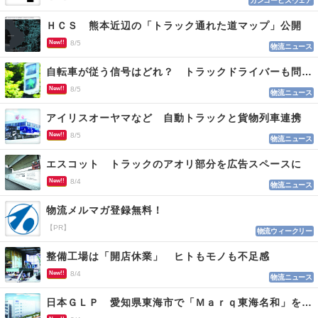
カンコービズウェア
ＨＣＳ 熊本近辺の「トラック通れた道マップ」公開
New!!
8/5
物流ニュース
自転車が従う信号はどれ？ トラックドライバーも問われる認識
New!!
8/5
物流ニュース
アイリスオーヤマなど 自動トラックと貨物列車連携
New!!
8/5
物流ニュース
エスコット トラックのアオリ部分を広告スペースに
New!!
8/4
物流ニュース
物流メルマガ登録無料！
【PR】
物流ウィークリー
整備工場は「開店休業」 ヒトもモノも不足感
New!!
8/4
物流ニュース
日本ＧＬＰ 愛知県東海市で「Ｍａｒｑ東海名和」を開発