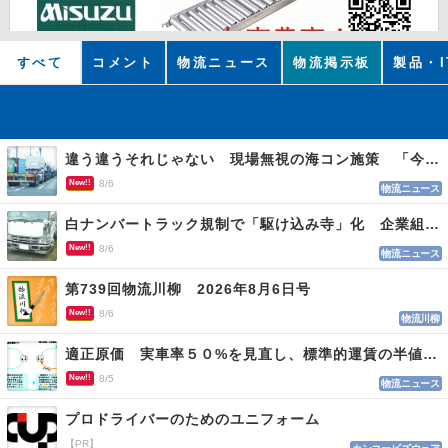
すべて
コメント
物流ニュース
物流掲示板
製品・I
違う違うそれじゃない 現場無視の海コン施策 「今でも平均２～３時間は待つ」
New!!
8/6
物流ニュース
白ナンバートラック規制で「駆け込み寺」化 企業組合が入会基準を見直しへ
New!!
8/6
物流ニュース
第739回物流川柳 2026年8月6日号
New!!
8/6
物流川柳
適正原価 実車率５０%を見直し、標準的運賃の半値の恐れも
New!!
8/5
物流ニュース
プロドライバーのためのユニフォーム
【PR】