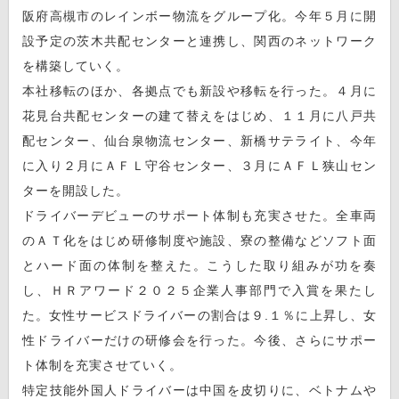
阪府高槻市のレインボー物流をグループ化。今年５月に開
設予定の茨木共配センターと連携し、関西のネットワーク
を構築していく。
本社移転のほか、各拠点でも新設や移転を行った。４月に
花見台共配センターの建て替えをはじめ、１１月に八戸共
配センター、仙台泉物流センター、新橋サテライト、今年
に入り２月にＡＦＬ守谷センター、３月にＡＦＬ狭山セン
ターを開設した。
ドライバーデビューのサポート体制も充実させた。全車両
のＡＴ化をはじめ研修制度や施設、寮の整備などソフト面
とハード面の体制を整えた。こうした取り組みが功を奏
し、ＨＲアワード２０２５企業人事部門で入賞を果たし
た。女性サービスドライバーの割合は９.１％に上昇し、女
性ドライバーだけの研修会を行った。今後、さらにサポー
ト体制を充実させていく。
特定技能外国人ドライバーは中国を皮切りに、ベトナムや