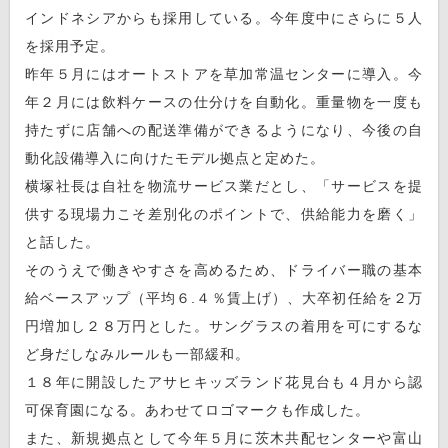
インドネシアからも採用している。今年度中にさらに５人
を採用予定。
昨年５月にはオートストアを草加常温センターに導入。今
年２月には飲料ケースの仕分けを自動化。重量物を一度も
持たずに店舗への配送準備ができるようになり、今後の自
動化設備導入に向けたモデル拠点と定めた。
横塚社長は自社を物流サービス業だとし、「サービスを提
供する現場力こそ差別化のポイントで、供給能力を磨く」
と話した。
そのうえで働きやすさを高めるため、ドライバー職の基本
給ベースアップ（平均６.４％賃上げ）、大卒初任給を２万
円増加し２８万円とした。サングラスの着用を可にするな
ど身だしなみルールも一部緩和。
１８年に開設したアサヒキッズランド花見台も４月から認
可保育園になる。あわせてロゴマークも作成した。
また、新規拠点として今年５月に茨木共配センターや富山