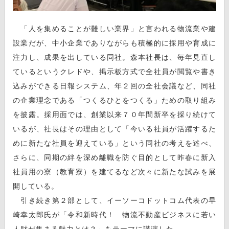
「人を集めることが難しい業界」と言われる物流業や建
設業だが、中小企業でありながらも積極的に採用や育成に
注力し、成果を出している同社。森本社長は、毎年見直し
ているというクレドや、掲示板方式で全社員が閲覧や書き
込みができる日報システム、年２回の全社会議など、同社
の企業理念である「つくるひとをつくる」ための取り組み
を披露。採用面では、創業以来７０年間新卒を採り続けて
いるが、社長はその理由として「今いる社員が活躍するた
めに新たな社員を迎えている」という同社の考えを述べ、
さらに、同期の絆を深め離職を防ぐ目的として昨春に新入
社員用の寮（教育寮）を建てるなど次々に新たな試みを展
開している。
引き続き第２部として、イーソーコドットコム代表の早
崎幸太郎氏が「令和新時代！ 物流不動産ビジネスに若い
人財が集まる魅力とは？」をテーマに講演した。