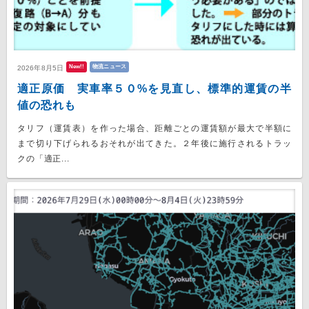
New!!
物流ニュース
2026年8月5日
適正原価 実車率５０%を見直し、標準的運賃の半
値の恐れも
タリフ（運賃表）を作った場合、距離ごとの運賃額が最大で半額に
まで切り下げられるおそれが出てきた。２年後に施行されるトラッ
クの「適正...