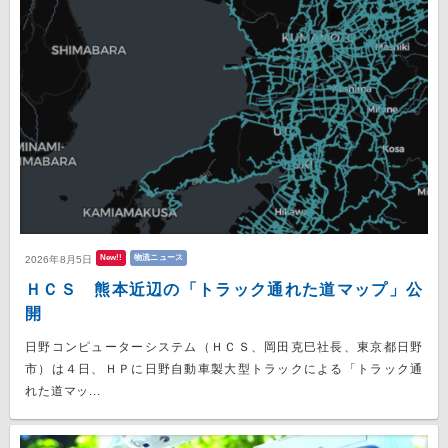
New!!
物流ニュース
2026年8月5日
ＨＣＳ 熊本近辺の「トラック通れた道マップ」公
開
日野コンピューターシステム（ＨＣＳ、岡田克巳社長、東京都日野
市）は４日、ＨＰに日野自動車製大型トラックによる「トラック通
れた道マッ...