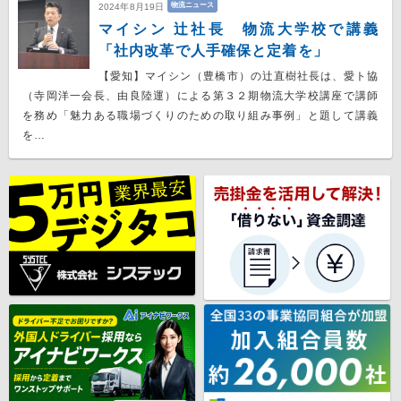
物流ニュース
2024年8月19日
マイシン 辻社長 物流大学校で講義
「社内改革で人手確保と定着を」
【愛知】マイシン（豊橋市）の辻直樹社長は、愛ト協
（寺岡洋一会長、由良陸運）による第３２期物流大学校講座で講師
を務め「魅力ある職場づくりのための取り組み事例」と題して講義
を…