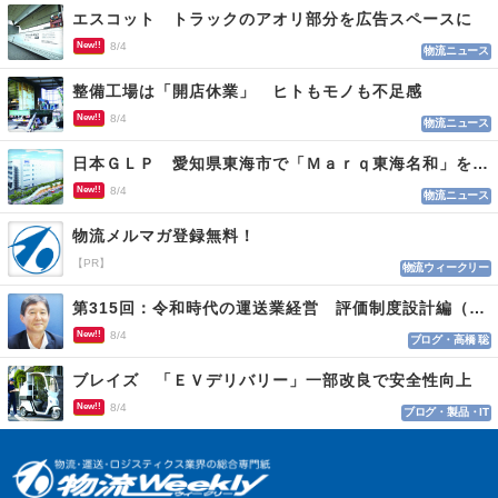
エスコット トラックのアオリ部分を広告スペースに
New!!
8/4
物流ニュース
整備工場は「開店休業」 ヒトもモノも不足感
New!!
8/4
物流ニュース
日本ＧＬＰ 愛知県東海市で「Ｍａｒｑ東海名和」を開発
New!!
8/4
物流ニュース
物流メルマガ登録無料！
【PR】
物流ウィークリー
第315回：令和時代の運送業経営 評価制度設計編（１１５）
New!!
8/4
ブログ・高橋 聡
ブレイズ 「ＥＶデリバリー」一部改良で安全性向上
New!!
8/4
ブログ・製品・IT