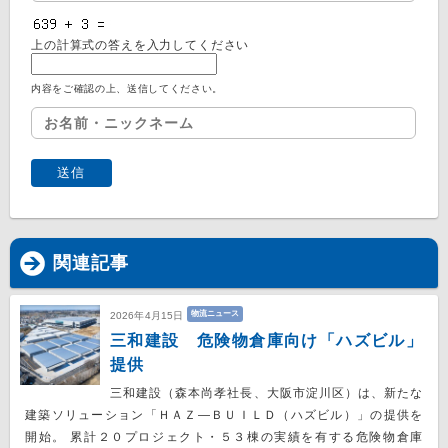
上の計算式の答えを入力してください
内容をご確認の上、送信してください。
関連記事
物流ニュース
2026年4月15日
三和建設 危険物倉庫向け「ハズビル」
提供
三和建設（森本尚孝社長、大阪市淀川区）は、新たな
建築ソリューション「ＨＡＺ―ＢＵＩＬＤ（ハズビル）」の提供を
開始。 累計２０プロジェクト・５３棟の実績を有する危険物倉庫