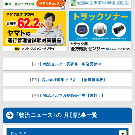
【PR】
物流センター長研修 申込受付中！
【PR】
協力会社募集中です！【物流掲示板】
【PR】
物流メルマガ登録受付中【無料！】
｢物流ニュース｣の 月別記事一覧
月を選択