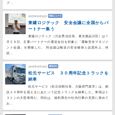
ブ…
物流ニュース
2025年9月30日
東罐ロジテック 安全会議に全国からパ
ートナー集う
東罐ロジテック（川合秀治社長、東京都品川区）は７
月２９日、主要パートナーの運送会社を対象に「運輸安全マネジメ
ント会議」を開催した。 同会議は輸送の安全確保と品質向上、持
続…
運送会社
2025年9月19日
松元サービス ３０周年記念トラックを
納車
松元サービス（松元信昭社長、大阪府門真市）は、創
設３０周年を迎えるにあたって記念トラックを納車した。車両は１
３トンの大型車両だ。同社は、福利厚生や社内行事の充実に努めて
お…