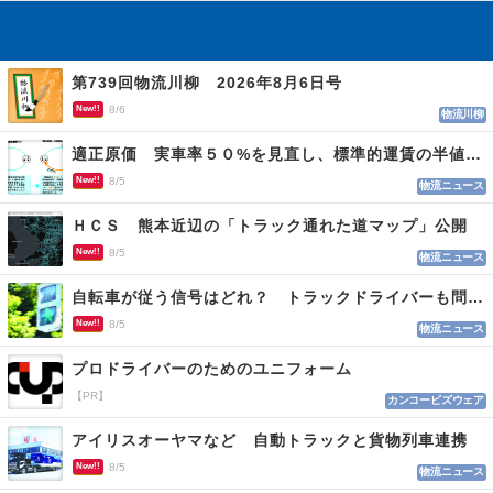
第739回物流川柳 2026年8月6日号
New!!
8/6
物流川柳
適正原価 実車率５０%を見直し、標準的運賃の半値の恐れも
New!!
8/5
物流ニュース
ＨＣＳ 熊本近辺の「トラック通れた道マップ」公開
New!!
8/5
物流ニュース
自転車が従う信号はどれ？ トラックドライバーも問われる認識
New!!
8/5
物流ニュース
プロドライバーのためのユニフォーム
【PR】
カンコービズウェア
アイリスオーヤマなど 自動トラックと貨物列車連携
New!!
8/5
物流ニュース