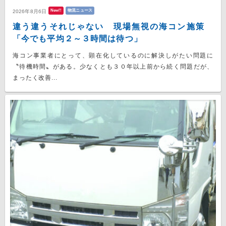
New!!
物流ニュース
2026年8月6日
違う違うそれじゃない 現場無視の海コン施策
「今でも平均２～３時間は待つ」
海コン事業者にとって、顕在化しているのに解決しがたい問題に
〝待機時間〟がある。少なくとも３０年以上前から続く問題だが、
まったく改善...