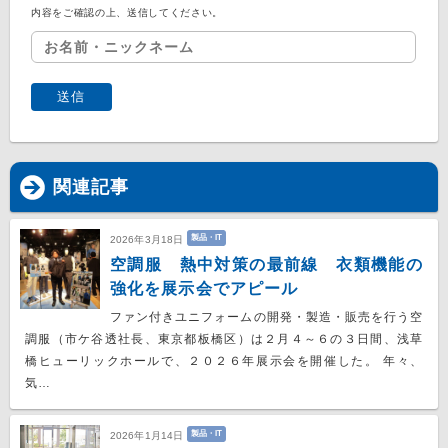
内容をご確認の上、送信してください。
関連記事
製品・IT
2026年3月18日
空調服 熱中対策の最前線 衣類機能の
強化を展示会でアピール
ファン付きユニフォームの開発・製造・販売を行う空
調服（市ケ谷透社長、東京都板橋区）は２月４～６の３日間、浅草
橋ヒューリックホールで、２０２６年展示会を開催した。 年々、
気…
製品・IT
2026年1月14日