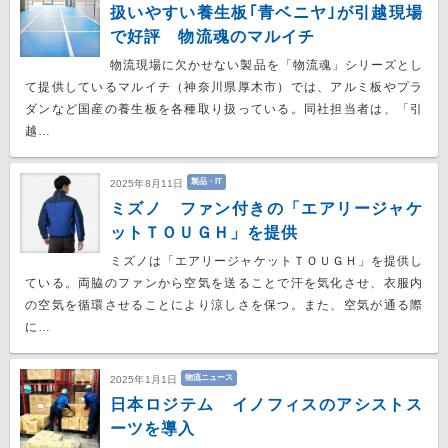
扱いやすい養生板｢青ベニヤ｣が引越現場
で好評 物流魂のマルイチ
物流現場に欠かせない製品を「物流魂」シリーズとし
て提供しているマルイチ（神奈川県厚木市）では、アルミ板やプラ
ダンなど国産の養生板を各種取り扱っている。同社担当者は、「引
越…
製品・IT
2025年8月11日
ミズノ ファン付きの「エアリージャケ
ットＴＯＵＧＨ」を提供
ミズノは「エアリージャケットＴＯＵＧＨ」を提供し
ている。両脇のファンから空気を送ることで汗を気化させ、衣服内
の空気を循環させることにより涼しさを保つ。また、空気が通る際
に…
物流ニュース
2025年1月1日
日本ロジテム イノフィスのアシストス
ーツを導入