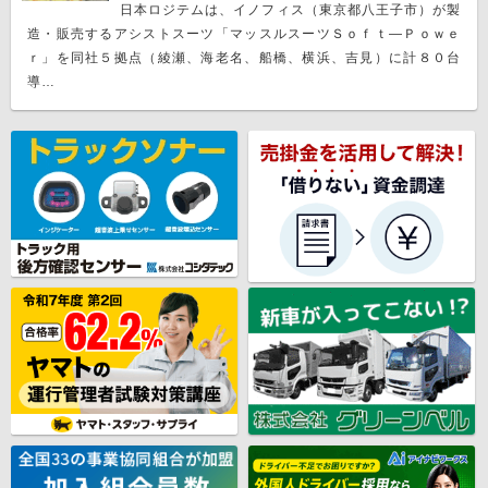
日本ロジテムは、イノフィス（東京都八王子市）が製
造・販売するアシストスーツ「マッスルスーツＳｏｆｔ―Ｐｏｗｅ
ｒ」を同社５拠点（綾瀬、海老名、船橋、横浜、吉見）に計８０台
導…