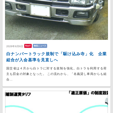
New!!
物流ニュース
2026年8月6日
白ナンバートラック規制で「駆け込み寺」化 企業
組合が入会基準を見直しへ
国交省は４月から白トラに対する規制を強化。白トラを利用する荷
主も罰金の対象となった。 この流れから、「名義貸し車両からも組
合...