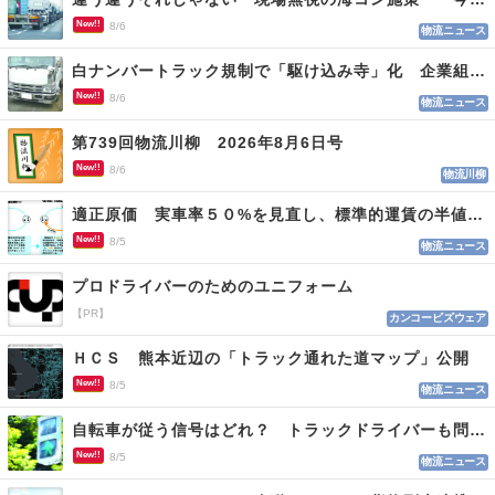
New!!
8/6
物流ニュース
白ナンバートラック規制で「駆け込み寺」化 企業組合が入会基準を見直しへ
New!!
8/6
物流ニュース
第739回物流川柳 2026年8月6日号
New!!
8/6
物流川柳
適正原価 実車率５０%を見直し、標準的運賃の半値の恐れも
New!!
8/5
物流ニュース
プロドライバーのためのユニフォーム
【PR】
カンコービズウェア
ＨＣＳ 熊本近辺の「トラック通れた道マップ」公開
New!!
8/5
物流ニュース
自転車が従う信号はどれ？ トラックドライバーも問われる認識
New!!
8/5
物流ニュース