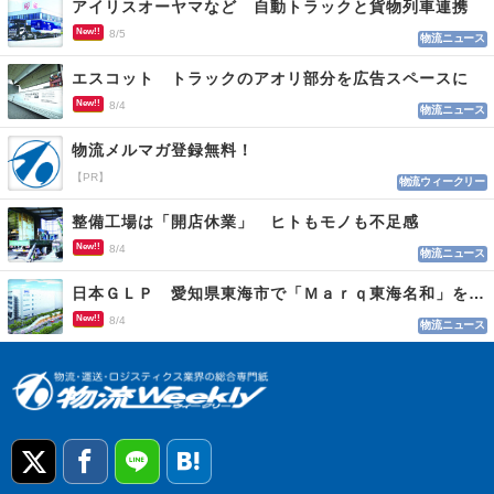
アイリスオーヤマなど 自動トラックと貨物列車連携
New!!
8/5
物流ニュース
エスコット トラックのアオリ部分を広告スペースに
New!!
8/4
物流ニュース
物流メルマガ登録無料！
【PR】
物流ウィークリー
整備工場は「開店休業」 ヒトもモノも不足感
New!!
8/4
物流ニュース
日本ＧＬＰ 愛知県東海市で「Ｍａｒｑ東海名和」を開発
New!!
8/4
物流ニュース