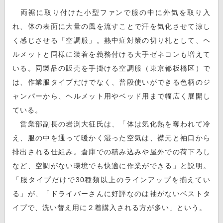
両裾に取り付けた小型ファンで服の中に外気を取り入
れ、体の表面に大量の風を流すことで汗を気化させて涼し
く感じさせる「空調服」。熱中症対策の切り札として、ヘ
ルメットと同様に装着を義務付ける大手ゼネコンも増えて
いる。同製品の販売を手掛ける空調服（東京都板橋区）で
は、作業服タイプだけでなく、普段使いができる色柄のジ
ャンパーから、ヘルメット用やベッド用まで幅広く展開し
ている。
営業部副長の岩渕大征氏は、「体は気化熱を奪われて冷
え、服の中を通って暖かく湿った空気は、襟元と袖口から
排出される仕組み。倉庫での積み込みや屋外での荷下ろし
など、空調がない環境でも快適に作業ができる」と説明。
「服タイプだけで30種類以上のラインアップを揃えてい
る」が、「ドライバーさんに好評なのは袖がないベストタ
イプで、洗い替え用に２着購入される方が多い」という。