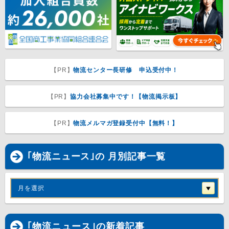
【PR】
物流センター長研修 申込受付中！
【PR】
協力会社募集中です！【物流掲示板】
【PR】
物流メルマガ登録受付中【無料！】
｢物流ニュース｣の 月別記事一覧
月を選択
｢
物流ニュース
｣の新着記事