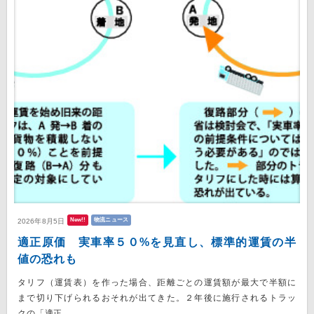
New!!
物流ニュース
2026年8月5日
適正原価 実車率５０%を見直し、標準的運賃の半
値の恐れも
タリフ（運賃表）を作った場合、距離ごとの運賃額が最大で半額に
まで切り下げられるおそれが出てきた。２年後に施行されるトラッ
クの「適正...