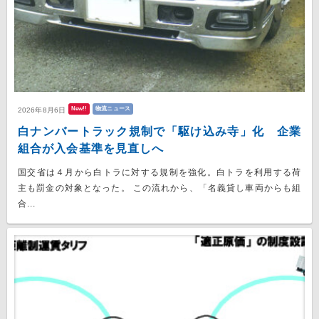
New!!
物流ニュース
2026年8月6日
白ナンバートラック規制で「駆け込み寺」化 企業
組合が入会基準を見直しへ
国交省は４月から白トラに対する規制を強化。白トラを利用する荷
主も罰金の対象となった。 この流れから、「名義貸し車両からも組
合...