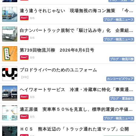
違う違うそれじゃない 現場無視の海コン施策 「今でも平均２～３時間は待つ」
New!!
8/6
ブログ・物流ニュース
白ナンバートラック規制で「駆け込み寺」化 企業組合が入会基準を見直しへ
New!!
8/6
ブログ・物流ニュース
第739回物流川柳 2026年8月6日号
New!!
8/6
ブログ・物流川柳
プロドライバーのためのユニフォーム
【PR】
カンコービズウェア
ヘイワオートサービス 冷凍・冷蔵車に特化「事業通じ貢献目指す」
New!!
8/6
ブログ・運送会社
適正原価 実車率５０%を見直し、標準的運賃の半値の恐れも
New!!
8/5
ブログ・物流ニュース
ＨＣＳ 熊本近辺の「トラック通れた道マップ」公開