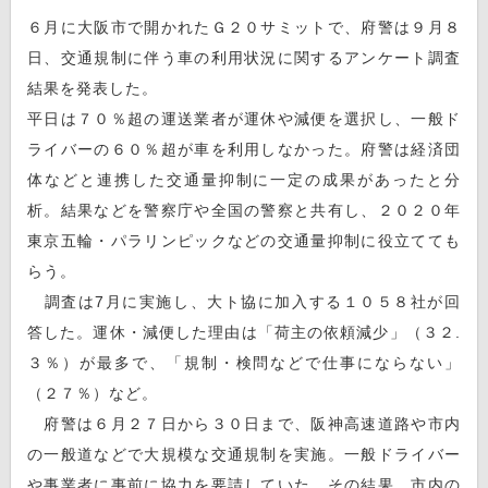
６月に大阪市で開かれたＧ２０サミットで、府警は９月８
日、交通規制に伴う車の利用状況に関するアンケート調査
結果を発表した。
平日は７０％超の運送業者が運休や減便を選択し、一般ド
ライバーの６０％超が車を利用しなかった。府警は経済団
体などと連携した交通量抑制に一定の成果があったと分
析。結果などを警察庁や全国の警察と共有し、２０２０年
東京五輪・パラリンピックなどの交通量抑制に役立てても
らう。
調査は7月に実施し、大ト協に加入する１０５８社が回
答した。運休・減便した理由は「荷主の依頼減少」（３２.
３％）が最多で、「規制・検問などで仕事にならない」
（２７％）など。
府警は６月２７日から３０日まで、阪神高速道路や市内
の一般道などで大規模な交通規制を実施。一般ドライバー
や事業者に事前に協力を要請していた。その結果、市内の