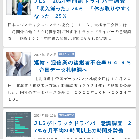
JILS 2024年問題ドライバー調査
「収入減った」24％ 「休み取りやすく
なった」29％
日本ロジスティクスシステム協会（ＪＩＬＳ、大橋徹二会長）は、
「時間外労働９６０時間規制に対するトラックドライバーの意識調
査」「物流２０２４年問題の影響と現状にかかわる実態…
物流ニュース
2025年1月28日
運輸・通信業の後継者不在率６４.９％
帝国データ札幌調べ
【北海道】帝国データバンク札幌支店は１２月２０
日、北海道「後継者不在率」動向調査（２０２４年）の結果を公表
した。同社のデータベースを基に、２０２２年１０月〜２０２４年
１０…
物流ニュース
2024年8月16日
JILSがトラックドライバー意識調査 2
7％が月平均80時間以上の時間外労働