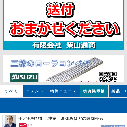
すべて
コメント
物流ニュース
物流掲示板
製品・I
子ども飛び出し注意 夏休みはどの時間帯も
New!!
8/7
ブログ・上西 一美