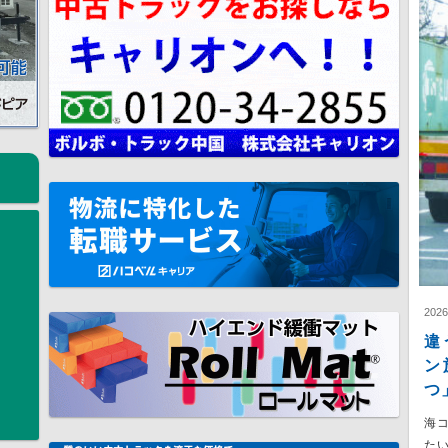
202
違
ン
つ
海
た