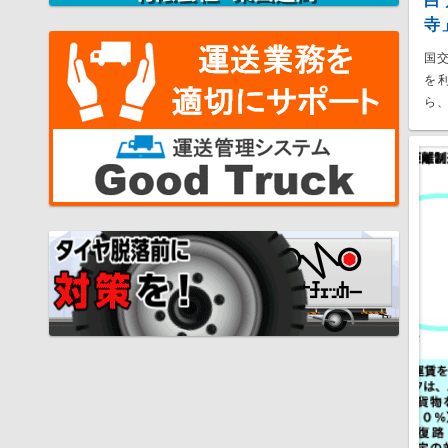
白
寺
国
を
ら、