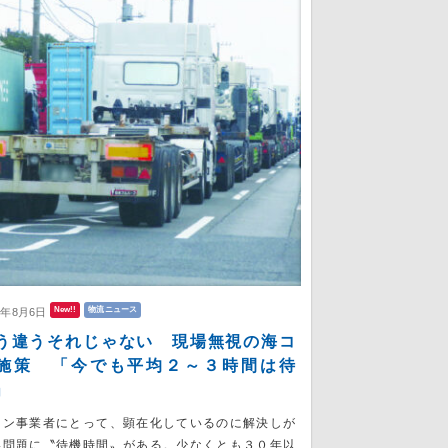
New!!
物流ニュース
6年8月6日
う違うそれじゃない 現場無視の海コ
施策 「今でも平均２～３時間は待
」
コン事業者にとって、顕在化しているのに解決しが
い問題に〝待機時間〟がある。少なくとも３０年以