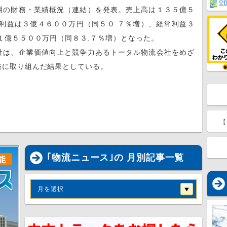
の財務・業績概況（連結）を発表。売上高は１３５億５
利益は３億４６００万円（同５０.７％増）、経常利益３
１億５５００万円（同８３.７％増）となった。
は、企業価値向上と競争力あるトータル物流会社をめざ
発に取り組んだ結果としている。
【
｢物流ニュース｣の 月別記事一覧
月を選択