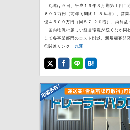
丸運は９日、平成１９年３月期第１四半期
６００万円（前年同期比１.５％増）、営業
億４５００万円（同５７.２％増）、純利益
国内物流の厳しい経営環境が続くなか同社
して各事業部門のコスト削減、新規顧客開
◎関連リンク→
丸運