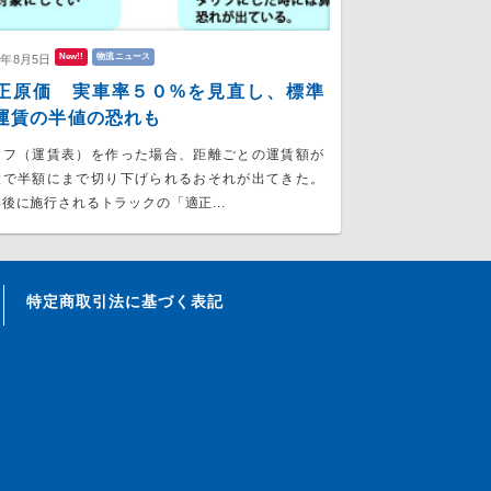
New!!
物流ニュース
6年8月5日
正原価 実車率５０%を見直し、標準
運賃の半値の恐れも
リフ（運賃表）を作った場合、距離ごとの運賃額が
大で半額にまで切り下げられるおそれが出てきた。
後に施行されるトラックの「適正...
特定商取引法に基づく表記