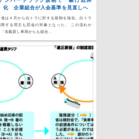
ナンバートラック規制で「駆け込み
」化 企業組合が入会基準を見直しへ
交省は４月から白トラに対する規制を強化。白トラ
利用する荷主も罰金の対象となった。 この流れか
「名義貸し車両からも組合...