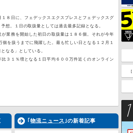
１８日に、フェデックスエクスプレスとフェデックスグ
と予想。１日の取扱量としては過去最多記録となる。
が業務を開始した初日の取扱量は１８６個。それが今年
万個を扱うまでに飛躍した。最も忙しい日となる１２月１
日となる」としている。
比３１％増となる１日平均６００万件近くのオンライン
【
覧
｢
物流ニュース
｣の新着記事