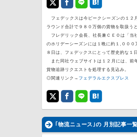
フェデックスは今ピークシーズンの１２月
ラウンド合計で９８０万個の貨物を取扱う
フレデリック会長、社長兼ＣＥＯは「当社
のホリデーシーズンには１晩に約１,０００
８日は、フェデックスにとって歴史的な１
また同社ウェブサイトは１２月には、前年
貨物追跡リクエストを処理する見込み。
◎関連リンク→
フェデラルエクスプレス
｢物流ニュース｣の 月別記事一