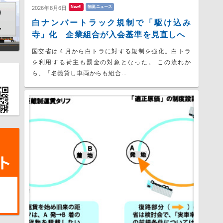
New!!
物流ニュース
2026年8月6日
白ナンバートラック規制で「駆け込み
寺」化 企業組合が入会基準を見直しへ
国交省は４月から白トラに対する規制を強化。白トラ
を利用する荷主も罰金の対象となった。 この流れか
ら、「名義貸し車両からも組合...