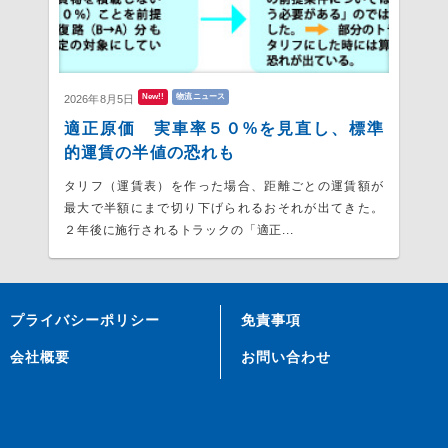
New!!
物流ニュース
2026年8月5日
適正原価 実車率５０%を見直し、標準
的運賃の半値の恐れも
タリフ（運賃表）を作った場合、距離ごとの運賃額が
最大で半額にまで切り下げられるおそれが出てきた。
２年後に施行されるトラックの「適正...
プライバシーポリシー
免責事項
会社概要
お問い合わせ