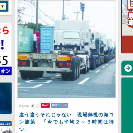
New!!
物流ニュース
2026年8月6日
違う違うそれじゃない 現場無視の海コ
ン施策 「今でも平均２～３時間は待
つ」