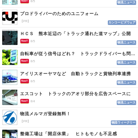
New!!
8/5
物流ニュース
プロドライバーのためのユニフォーム
【PR】
カンコービズウェア
ＨＣＳ 熊本近辺の「トラック通れた道マップ」公開
New!!
8/5
物流ニュース
自転車が従う信号はどれ？ トラックドライバーも問われる認識
New!!
8/5
物流ニュース
アイリスオーヤマなど 自動トラックと貨物列車連携
New!!
8/5
物流ニュース
エスコット トラックのアオリ部分を広告スペースに
New!!
8/4
物流ニュース
物流メルマガ登録無料！
【PR】
物流ウィークリー
整備工場は「開店休業」 ヒトもモノも不足感