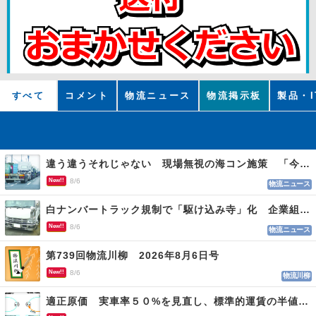
すべて
コメント
物流ニュース
物流掲示板
製品・I
違う違うそれじゃない 現場無視の海コン施策 「今でも平均２～３時間は待つ」
New!!
8/6
物流ニュース
白ナンバートラック規制で「駆け込み寺」化 企業組合が入会基準を見直しへ
New!!
8/6
物流ニュース
第739回物流川柳 2026年8月6日号
New!!
8/6
物流川柳
適正原価 実車率５０%を見直し、標準的運賃の半値の恐れも