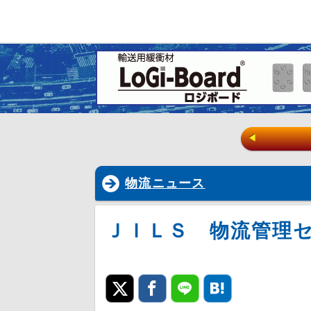
◀
物流ニュース
ＪＩＬＳ 物流管理