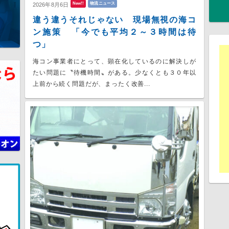
New!!
物流ニュース
2026年8月6日
違う違うそれじゃない 現場無視の海コ
ン施策 「今でも平均２～３時間は待
つ」
海コン事業者にとって、顕在化しているのに解決しが
たい問題に〝待機時間〟がある。少なくとも３０年以
上前から続く問題だが、まったく改善...