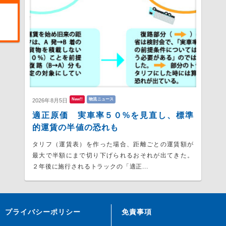
New!!
物流ニュース
2026年8月5日
適正原価 実車率５０%を見直し、標準
的運賃の半値の恐れも
タリフ（運賃表）を作った場合、距離ごとの運賃額が
最大で半額にまで切り下げられるおそれが出てきた。
２年後に施行されるトラックの「適正...
プライバシーポリシー
免責事項