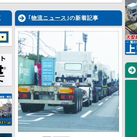
覧
｢
物流ニュース
｣の新着記事