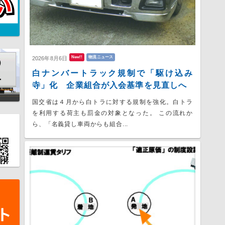
New!!
物流ニュース
2026年8月6日
白ナンバートラック規制で「駆け込み
寺」化 企業組合が入会基準を見直しへ
国交省は４月から白トラに対する規制を強化。白トラ
を利用する荷主も罰金の対象となった。 この流れか
ら、「名義貸し車両からも組合...