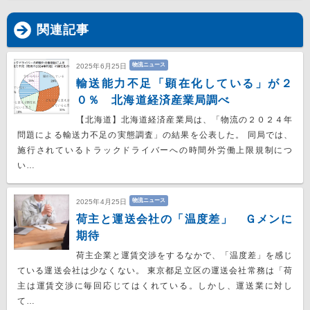
関連記事
物流ニュース
2025年6月25日
輸送能力不足「顕在化している」が２
０％ 北海道経済産業局調べ
【北海道】北海道経済産業局は、「物流の２０２４年
問題による輸送力不足の実態調査」の結果を公表した。 同局では、
施行されているトラックドライバーへの時間外労働上限規制につ
い…
物流ニュース
2025年4月25日
荷主と運送会社の「温度差」 Ｇメンに
期待
荷主企業と運賃交渉をするなかで、「温度差」を感じ
ている運送会社は少なくない。 東京都足立区の運送会社常務は「荷
主は運賃交渉に毎回応じてはくれている。しかし、運送業に対し
て…