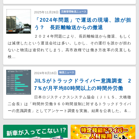
労務管理物流ニュース
2025年11月28日
「2024年問題」で運送の現場、誰が担
う？ 長距離輸送からの撤退
２０２４年問題により、長距離輸送から撤退、もしく
は減便したという運送会社は多い。しかし、その運行を誰かが担わ
ないと物流は途切れてしまう。高市政権では働き方改革の見直しも
検…
物流ニュース
2024年8月16日
JILSがトラックドライバー意識調査 2
7％が月平均80時間以上の時間外労働
日本ロジスティクスシステム協会（ＪＩＬＳ、大橋徹
二会長）は「時間外労働９６０時間規制に対するトラックドライバ
ーの意識調査」としてアンケート調査を実施。結果を公表した。 &…