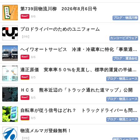
第739回物流川柳 2026年8月6日号
New!!
8/6
ブログ・物流川柳
プロドライバーのためのユニフォーム
【PR】
カンコービズウェア
ヘイワオートサービス 冷凍・冷蔵車に特化「事業通じ貢献目指す」
New!!
8/6
ブログ・運送会社
適正原価 実車率５０%を見直し、標準的運賃の半値の恐れも
New!!
8/5
ブログ・物流ニュース
ＨＣＳ 熊本近辺の「トラック通れた道マップ」公開
New!!
8/5
ブログ・物流ニュース
自転車が従う信号はどれ？ トラックドライバーも問われる認識
New!!
8/5
ブログ・物流ニュース
物流メルマガ登録無料！
【PR】
物流ウィークリー