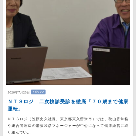
トピックス
2026年7月20日
ＮＴＳロジ 二次検診受診を徹底「７０歳まで健康
運転」
ＮＴＳロジ（笠原史久社長、東京都東久留米市）では、秋山香常務
や総合管理室の齋藤和彦マネージャーが中心になって健康経営に取
り組んでい...