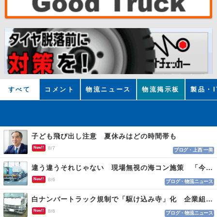
すべて
コメント
物流ニュース
物流掲示板
製品・I
子ども飛び出し注意 夏休みはどの時間帯も
New!!
8/7
ブログ・上西 一美
違う違うそれじゃない 現場無視の海コン施策 「今でも平均２～３時間は待つ」
New!!
8/6
ブログ・物流ニュース
白ナンバートラック規制で「駆け込み寺」化 企業組合が入会基準を見直しへ
New!!
8/6
ブログ・物流ニュース