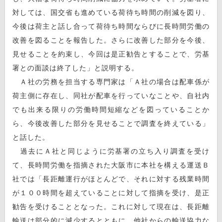
対しては、国交省も進めている荷待ち時間の削減を図り、
今後は荷主と話し合って荷待ち時間ならびに長時間労働の
改善を図ることを報告した。さらに改善した部分を今後、
見せることを約束し、今回は是正勧告とすることで、労基
署との面談は終了した」と説明する。
Ａ社の労務を担当する専門家は「Ａ社の場合は配車係が
荷主側に存在し、同社が配車を行っていなことや、自社内
でも出来る限りの労働時間短縮などを図っていることか
ら、今後改善した部分を見せることで調査を終えている」
と話した。
過去にＡ社と同じように労基署の立ち入り調査を受け
て、長時間労働を指摘された大阪市に本社を構える運送Ｂ
社では「長距離運行がほとんどで、それに対する残業時間
が１００時間を超えていることに対して指摘を受け、是正
勧告を受けることとなった。これに対して現在は、長距離
輸送は部分的に減少するとともに、他社からの輸送協力な