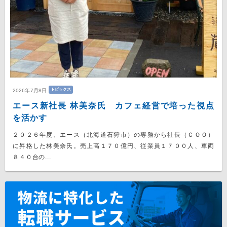
トピックス
2026年7月8日
エース新社長 林美奈氏 カフェ経営で培った視点
を活かす
２０２６年度、エース（北海道石狩市）の専務から社長（ＣＯＯ）
に昇格した林美奈氏。売上高１７０億円、従業員１７００人、車両
８４０台の...