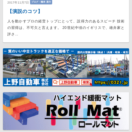
ブログ・橋本 直行
2017年11月7日
【演説のコツ】
人を動かすプロの経営トップにとって、説得力のあるスピーチ 技術
の習得は、不可欠と言えます。 20世紀中頃のイギリスで、雄弁家と
評さ...