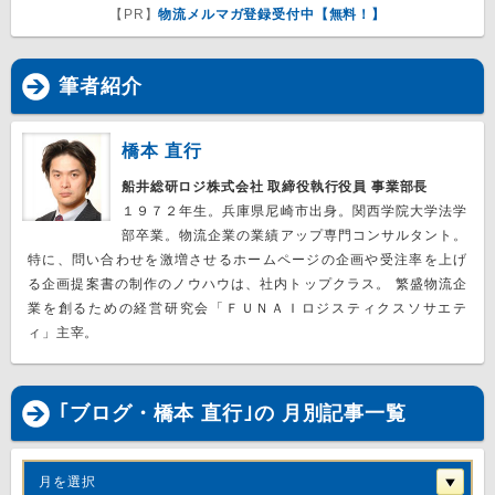
【PR】
物流メルマガ登録受付中【無料！】
筆者紹介
橋本 直行
船井総研ロジ株式会社 取締役執行役員 事業部長
１９７２年生。兵庫県尼崎市出身。関西学院大学法学
部卒業。物流企業の業績アップ専門コンサルタント。
特に、問い合わせを激増させるホームページの企画や受注率を上げ
る企画提案書の制作のノウハウは、社内トップクラス。 繁盛物流企
業を創るための経営研究会「ＦＵＮＡＩロジスティクスソサエテ
ィ」主宰。
｢ブログ・橋本 直行｣の 月別記事一覧
月を選択