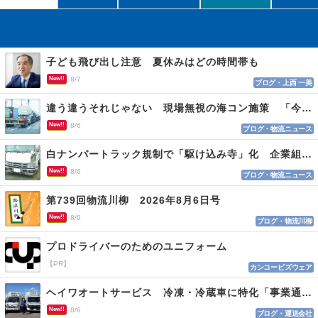
子ども飛び出し注意 夏休みはどの時間帯も
New!!
8/7
ブログ・上西 一美
違う違うそれじゃない 現場無視の海コン施策 「今でも平均２～３時間は待つ」
New!!
8/6
ブログ・物流ニュース
白ナンバートラック規制で「駆け込み寺」化 企業組合が入会基準を見直しへ
New!!
8/6
ブログ・物流ニュース
第739回物流川柳 2026年8月6日号
New!!
8/6
ブログ・物流川柳
プロドライバーのためのユニフォーム
【PR】
カンコービズウェア
ヘイワオートサービス 冷凍・冷蔵車に特化「事業通じ貢献目指す」
New!!
8/6
ブログ・運送会社