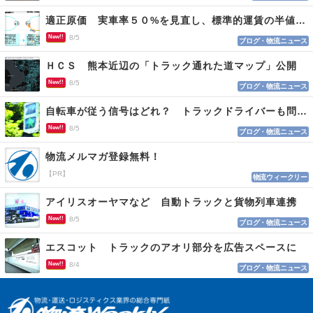
適正原価 実車率５０%を見直し、標準的運賃の半値の恐れも
New!!
8/5
ブログ・物流ニュース
ＨＣＳ 熊本近辺の「トラック通れた道マップ」公開
New!!
8/5
ブログ・物流ニュース
自転車が従う信号はどれ？ トラックドライバーも問われる認識
New!!
8/5
ブログ・物流ニュース
物流メルマガ登録無料！
【PR】
物流ウィークリー
アイリスオーヤマなど 自動トラックと貨物列車連携
New!!
8/5
ブログ・物流ニュース
エスコット トラックのアオリ部分を広告スペースに
New!!
8/4
ブログ・物流ニュース