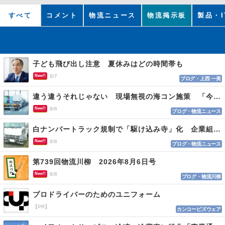
すべて
コメント
物流ニュース
物流掲示板
製品・I
子ども飛び出し注意 夏休みはどの時間帯も
New!!
8/7
ブログ・上西 一美
違う違うそれじゃない 現場無視の海コン施策 「今でも平均２～３時間は待つ」
New!!
8/6
ブログ・物流ニュース
白ナンバートラック規制で「駆け込み寺」化 企業組合が入会基準を見直しへ
New!!
8/6
ブログ・物流ニュース
第739回物流川柳 2026年8月6日号
New!!
8/6
ブログ・物流川柳
プロドライバーのためのユニフォーム
【PR】
カンコービズウェア