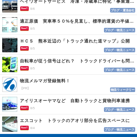
ヘイワオートサービス 冷凍・冷蔵車に特化「事業通じ貢献目指す」
New!!
8/6
ブログ・運送会社
適正原価 実車率５０%を見直し、標準的運賃の半値の恐れも
New!!
8/5
ブログ・物流ニュース
ＨＣＳ 熊本近辺の「トラック通れた道マップ」公開
New!!
8/5
ブログ・物流ニュース
自転車が従う信号はどれ？ トラックドライバーも問われる認識
New!!
8/5
ブログ・物流ニュース
物流メルマガ登録無料！
【PR】
物流ウィークリー
アイリスオーヤマなど 自動トラックと貨物列車連携
New!!
8/5
ブログ・物流ニュース
エスコット トラックのアオリ部分を広告スペースに
New!!
8/4
ブログ・物流ニュース