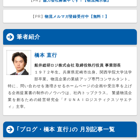
【PR】
協力会社募集中です！【物流掲示板】
【PR】
物流メルマガ登録受付中【無料！】
筆者紹介
橋本 直行
船井総研ロジ株式会社 取締役執行役員 事業部長
１９７２年生。兵庫県尼崎市出身。関西学院大学法学
部卒業。物流企業の業績アップ専門コンサルタント。
特に、問い合わせを激増させるホームページの企画や受注率を上げ
る企画提案書の制作のノウハウは、社内トップクラス。 繁盛物流企
業を創るための経営研究会「ＦＵＮＡＩロジスティクスソサエテ
ィ」主宰。
｢ブログ・橋本 直行｣の 月別記事一覧