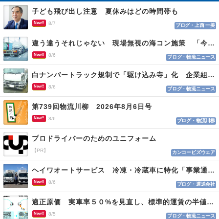
子ども飛び出し注意 夏休みはどの時間帯も
New!!
8/7
ブログ・上西 一美
違う違うそれじゃない 現場無視の海コン施策 「今でも平均２～３時間は待つ」
New!!
8/6
ブログ・物流ニュース
白ナンバートラック規制で「駆け込み寺」化 企業組合が入会基準を見直しへ
New!!
8/6
ブログ・物流ニュース
第739回物流川柳 2026年8月6日号
New!!
8/6
ブログ・物流川柳
プロドライバーのためのユニフォーム
【PR】
カンコービズウェア
ヘイワオートサービス 冷凍・冷蔵車に特化「事業通じ貢献目指す」
New!!
8/6
ブログ・運送会社
適正原価 実車率５０%を見直し、標準的運賃の半値の恐れも
New!!
8/5
ブログ・物流ニュース