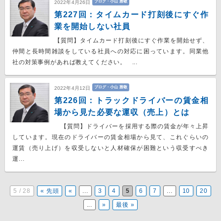
ブログ・小山 雅敬
2022年4月26日
第227回：タイムカード打刻後にすぐ作
業を開始しない社員
【質問】タイムカード打刻後にすぐ作業を開始せず、
仲間と長時間雑談をしている社員への対応に困っています。同業他
社の対策事例があれば教えてください。 ...
ブログ・小山 雅敬
2022年4月12日
第226回：トラックドライバーの賃金相
場から見た必要な運収（売上）とは
【質問】ドライバーを採用する際の賃金が年々上昇
しています。現在のドライバーの賃金相場から見て、これぐらいの
運賃（売り上げ）を収受しないと人材確保が困難という収受すべき
運...
5 / 28
« 先頭
«
...
3
4
5
6
7
...
10
20
...
»
最後 »