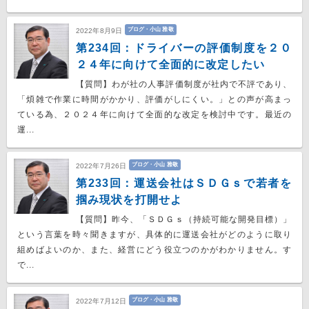
ブログ・小山 雅敬
2022年8月9日
第234回：ドライバーの評価制度を２０
２４年に向けて全面的に改定したい
【質問】わが社の人事評価制度が社内で不評であり、
「煩雑で作業に時間がかかり、評価がしにくい。」との声が高まっ
ている為、２０２４年に向けて全面的な改定を検討中です。最近の
運...
ブログ・小山 雅敬
2022年7月26日
第233回：運送会社はＳＤＧｓで若者を
掴み現状を打開せよ
【質問】昨今、「ＳＤＧｓ（持続可能な開発目標）」
という言葉を時々聞きますが、具体的に運送会社がどのように取り
組めばよいのか、また、経営にどう役立つのかがわかりません。す
で...
ブログ・小山 雅敬
2022年7月12日