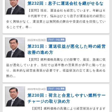
第232回：息子に運送会社を継がせるな
【質問】現在、運送会社を経営しています。年齢は６
０代後半です。悩みはひとり息子が運送会社の経営に
全く興味がなく、運送業とは無関係の舞台や音楽の道を目指してい
ることです。将...
ブログ・小山 雅敬
2022年6月28日
第231回：運送収益が悪化した時の経営
改善の進め方
【質問】燃料価格高騰などの影響で、最近、急速に収
益が悪化しています。当社では過半数の営業所が赤字に陥ってお
り、抜本的な経営改善策が必要です。収益状況の立て直しを進める
際の...
ブログ・小山 雅敬
2022年6月14日
第230回：荷主と合意しやすい燃料サー
チャージの取り決め方
【質問】燃料価格の高騰により経営状況がますます