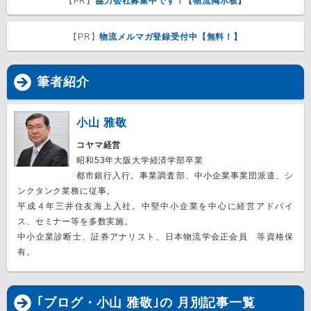
【PR】
協力会社募集中です！【物流掲示板】
【PR】
物流メルマガ登録受付中【無料！】
筆者紹介
小山 雅敬
コヤマ経営
昭和53年大阪大学経済学部卒業
都市銀行入行。事業調査部、中小企業事業団派遣、シ
ンクタンク業務に従事。
平成４年三井住友海上入社。中堅中小企業を中心に経営アドバイ
ス、セミナー等を多数実施。
中小企業診断士、証券アナリスト、日本物流学会正会員 等資格保
有。
｢ブログ・小山 雅敬｣の 月別記事一覧