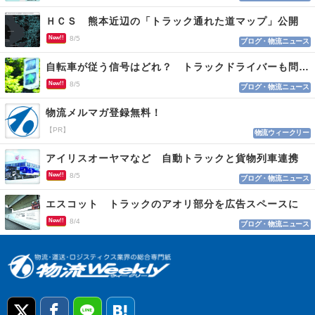
ＨＣＳ 熊本近辺の「トラック通れた道マップ」公開
New!!
8/5
ブログ・物流ニュース
自転車が従う信号はどれ？ トラックドライバーも問われる認識
New!!
8/5
ブログ・物流ニュース
物流メルマガ登録無料！
【PR】
物流ウィークリー
アイリスオーヤマなど 自動トラックと貨物列車連携
New!!
8/5
ブログ・物流ニュース
エスコット トラックのアオリ部分を広告スペースに
New!!
8/4
ブログ・物流ニュース