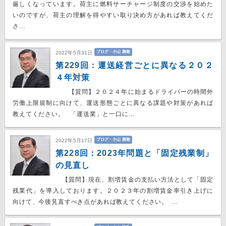
厳しくなっています。荷主に燃料サーチャージ制度の交渉を始めた
いのですが、荷主の理解を得やすい取り決め方があれば教えてくだ
さ...
ブログ・小山 雅敬
2022年5月31日
第229回：運送経営ごとに異なる２０２
４年対策
【質問】２０２４年に始まるドライバーの時間外
労働上限規制に向けて、運送形態ごとに異なる課題や対策があれば
教えてください。 「運送業」と一口に...
ブログ・小山 雅敬
2022年5月17日
第228回：2023年問題と「固定残業制」
の見直し
【質問】現在、割増賃金の支払い方法として「固定
残業代」を導入しております。２０２３年の割増賃金率引き上げに
向けて、今後見直すべき点があれば教えてください。 ...