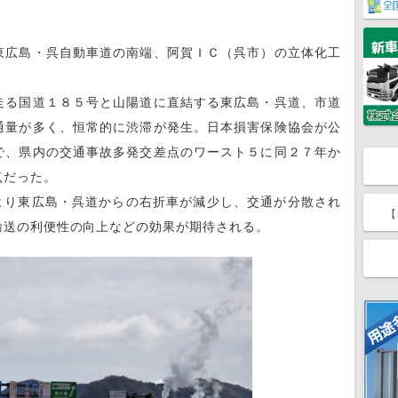
東広島・呉自動車道の南端、阿賀ＩＣ（呉市）の立体化工
走る国道１８５号と山陽道に直結する東広島・呉道、市道
通量が多く、恒常的に渋滞が発生。日本損害保険協会が公
で、県内の交通事故多発交差点のワースト５に同２７年か
点だった。
より東広島・呉道からの右折車が減少し、交通が分散され
【
輸送の利便性の向上などの効果が期待される。