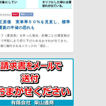
New!!
物流ニュース
6年8月5日
正原価 実車率５０%を見直し、標準
運賃の半値の恐れも
リフ（運賃表）を作った場合、距離ごとの運賃額が
大で半額にまで切り下げられるおそれが出てきた。
後に施行されるトラックの「適正...