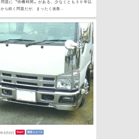
い問題に〝待機時間〟がある。少なくとも３０年以
から続く問題だが、まったく改善...
New!!
物流ニュース
6年8月6日