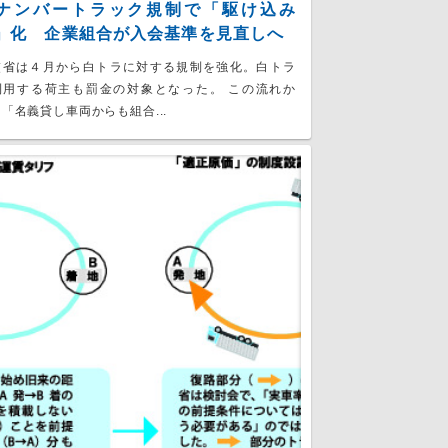
ナンバートラック規制で「駆け込み
」化 企業組合が入会基準を見直しへ
交省は４月から白トラに対する規制を強化。白トラ
利用する荷主も罰金の対象となった。 この流れか
「名義貸し車両からも組合...