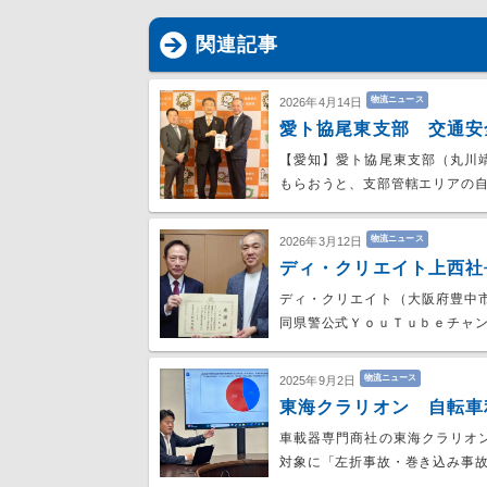
関連記事
物流ニュース
2026年4月14日
愛ト協尾東支部 交通安
【愛知】愛ト協尾東支部（丸川
もらおうと、支部管轄エリアの自
物流ニュース
2026年3月12日
ディ・クリエイト上西社
ディ・クリエイト（大阪府豊中
同県警公式ＹｏｕＴｕｂｅチャ
物流ニュース
2025年9月2日
東海クラリオン 自転車
車載器専門商社の東海クラリオ
対象に「左折事故・巻き込み事