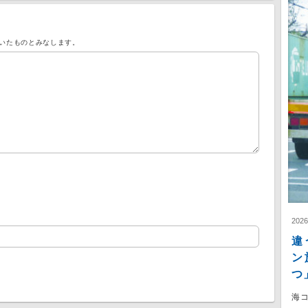
いたものとみなします。
202
違
ン
つ
海