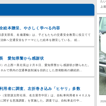
た
上前
全絵本贈呈、やさしく学べる内容
靖彦支部長、名備運輸）は、子どもたちの交通安全教育に役立てて
治体へ交通安全をテーマにした絵本を贈呈している。 絵…
長 愛知県警から感謝状
市）の上西一美社長は２月６日、愛知県警から感謝状が贈られた。
ンネルで県内の交通事故削減を目的とした啓発動画の継続的…
利用者に調査、左折巻き込み「ヒヤリ」多数
ン（安部源太郎社長、名古屋市中区）は、自転車利用者８４０人を
故に関する意識調査」を実施した。調査では、自転車走行中…
202