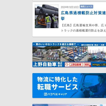
物流ニュース
2024年9月10日
広島県過積載防止対策
挙
【広島】広島運輸支局や県、広
トラックの過積載運行防止を訴え