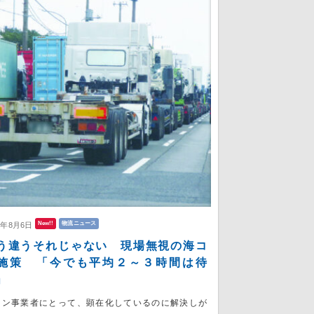
New!!
物流ニュース
6年8月6日
う違うそれじゃない 現場無視の海コ
施策 「今でも平均２～３時間は待
」
コン事業者にとって、顕在化しているのに解決しが