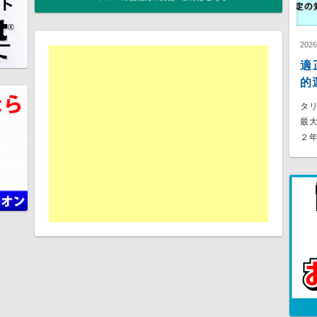
202
適
的
タ
最
２年