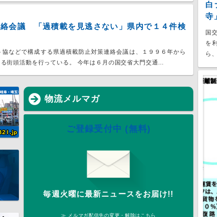
白
寺
連絡会議 「過積載を見逃さない」県内で１４件検
国
を
ト協などで構成する県過積載防止対策連絡会議は、１９９６年から
ら、
る街頭活動を行っている。 今年は６月の国交省大門交通…
物流メルマガ
ご登録受付中 (無料)
毎週火曜に最新ニュースをお届け!!
≫ メルマガ配信先の変更・解除はこちら