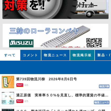
すべて
コメント
物流ニュース
物流掲示板
製品・I
第739回物流川柳 2026年8月6日号
New!!
8/6
物流川柳
適正原価 実車率５０%を見直し、標準的運賃の半値の恐れも
New!!
8/5
物流ニュース