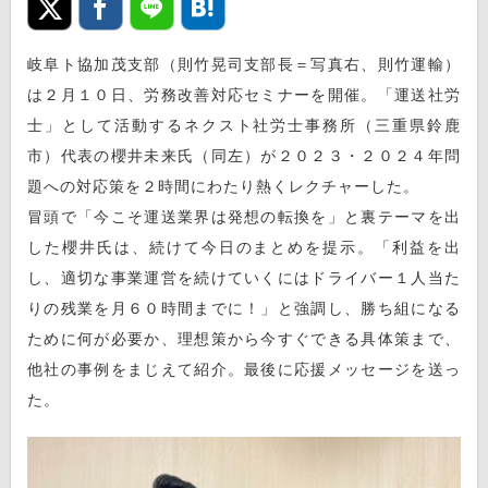
岐阜ト協加茂支部（則竹晃司支部長＝写真右、則竹運輸）
は２月１０日、労務改善対応セミナーを開催。「運送社労
士」として活動するネクスト社労士事務所（三重県鈴鹿
市）代表の櫻井未来氏（同左）が２０２３・２０２４年問
題への対応策を２時間にわたり熱くレクチャーした。
冒頭で「今こそ運送業界は発想の転換を」と裏テーマを出
した櫻井氏は、続けて今日のまとめを提示。「利益を出
し、適切な事業運営を続けていくにはドライバー１人当た
りの残業を月６０時間までに！」と強調し、勝ち組になる
ために何が必要か、理想策から今すぐできる具体策まで、
他社の事例をまじえて紹介。最後に応援メッセージを送っ
た。