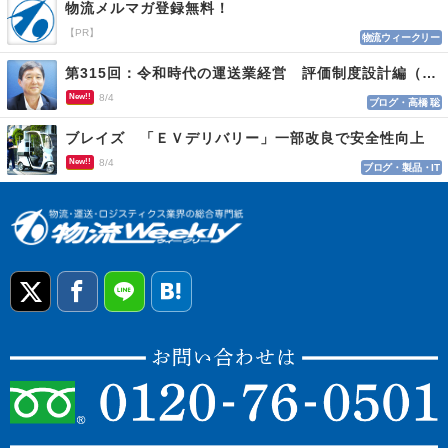
物流メルマガ登録無料！
【PR】
物流ウィークリー
第315回：令和時代の運送業経営 評価制度設計編（１１５）
New!!
8/4
ブログ・高橋 聡
ブレイズ 「ＥＶデリバリー」一部改良で安全性向上
New!!
8/4
ブログ・製品・IT