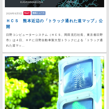
New!!
物流ニュース
2026年8月5日
ＨＣＳ 熊本近辺の「トラック通れた道マップ」公
開
日野コンピューターシステム（ＨＣＳ、岡田克巳社長、東京都日野
市）は４日、ＨＰに日野自動車製大型トラックによる「トラック通
れた道マッ...