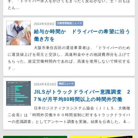
ず、「ドライバー求人をかけてもまったく反応がない。土・日もほ
とん…
労務管理物流ニュース
2024年8月9日
給与か時間か ドライバーの希望に沿う
働き方を
大阪市東住吉区の運送事業者は、「ドライバーのため
に運賃値上げを荷主と交渉し、高速料金やその他諸費用分を上げて
もらった。規定労働時間内であれば、高速を使用しないで帰社する
ド…
物流ニュース
2024年8月16日
JILSがトラックドライバー意識調査 2
7％が月平均80時間以上の時間外労働
日本ロジスティクスシステム協会（ＪＩＬＳ、大橋徹
二会長）は「時間外労働９６０時間規制に対するトラックドライバ
ーの意識調査」としてアンケート調査を実施。結果を公表した。 &…