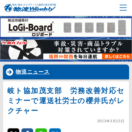
物流ニュース
岐ト協加茂支部 労務改善対応セ
ミナーで運送社労士の櫻井氏がレ
クチャー
2023年3月23日