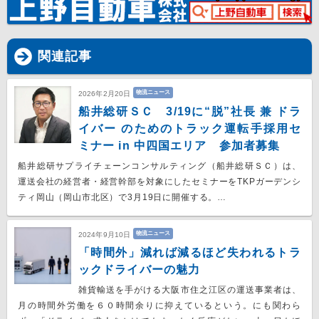
関連記事
物流ニュース
2026年2月20日
船井総研ＳＣ 3/19に“脱”社長 兼 ドラ
イバー のためのトラック運転手採用セ
ミナー in 中四国エリア 参加者募集
船井総研サプライチェーンコンサルティング（船井総研ＳＣ）は、
運送会社の経営者・経営幹部を対象にしたセミナーをTKPガーデンシ
ティ岡山（岡山市北区）で3月19日に開催する。…
物流ニュース
2024年9月10日
「時間外」減れば減るほど失われるトラ
ックドライバーの魅力
雑貨輸送を手がける大阪市住之江区の運送事業者は、
月の時間外労働を６０時間余りに抑えているという。にも関わら