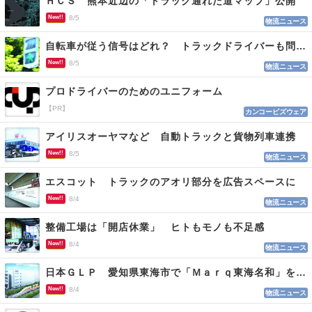
ＨＣＳ 熊本近辺の「トラック通れた道マップ」公開
New!!
8/5
物流ニュース
自転車が従う信号はどれ？ トラックドライバーも問われる認識
New!!
8/5
物流ニュース
プロドライバーのためのユニフォーム
【PR】
カンコービズウェア
アイリスオーヤマなど 自動トラックと貨物列車連携
New!!
8/5
物流ニュース
エスコット トラックのアオリ部分を広告スペースに
New!!
8/4
物流ニュース
整備工場は「開店休業」 ヒトもモノも不足感
New!!
8/4
物流ニュース
日本ＧＬＰ 愛知県東海市で「Ｍａｒｑ東海名和」を開発
New!!
8/4
物流ニュース