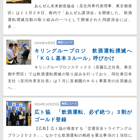
あんぜん未来創造協会（瓜生尚希代表理事、東京都港
区）は１１月２９日、都内で「あんぜん講演会」を開催した。 飲酒
運転撲滅活動の取り組みの一つとして開催された同講演会には、
多…
物流ニュース
2024年9月9日
キリングループロジ 飲酒運転撲滅へ
「ＫＧＬ基本３ルール」呼びかけ
キリングループロジスティクス（安藤弘之社長、東京
都中野区）では飲酒運転撲滅の取り組みを行っており、同社東日本
支社（安河内章支社長）は７月に首都圏のＫＧＬ事業所の出荷拠点
へ…
物流ニュース
2024年10月25日
広ト協 「飲酒運転、必ず絶つ」３割が
ゴールド登録
【広島】広ト協が推進する「交通安全トライアングル
プラン２０２５」。なかでも飲酒運転の根絶を重点事項の１項目に