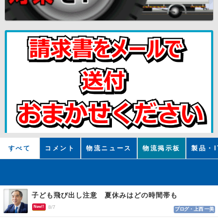
すべて
コメント
物流ニュース
物流掲示板
製品・I
子ども飛び出し注意 夏休みはどの時間帯も
New!!
8/7
ブログ・上西 一美