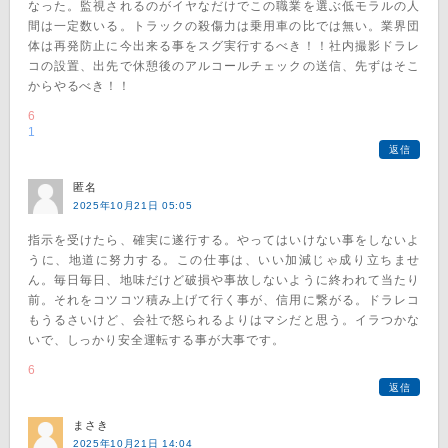
なった。監視されるのがイヤなだけでこの職業を選ぶ低モラルの人
間は一定数いる。トラックの殺傷力は乗用車の比では無い。業界団
体は再発防止に今出来る事をスグ実行するべき！！社内撮影ドラレ
コの設置、出先で休憩後のアルコールチェックの送信、先ずはそこ
からやるべき！！
6
1
返信
匿名
2025年10月21日 05:05
指示を受けたら、確実に遂行する。やってはいけない事をしないよ
うに、地道に努力する。この仕事は、いい加減じゃ成り立ちませ
ん。毎日毎日、地味だけど破損や事故しないように終われて当たり
前。それをコツコツ積み上げて行く事が、信用に繋がる。ドラレコ
もうるさいけど、会社で怒られるよりはマシだと思う。イラつかな
いで、しっかり安全運転する事が大事です。
6
返信
まさき
2025年10月21日 14:04