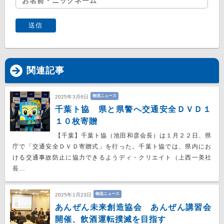
関連記事
物流ニュース
2025年3月6日
千葉ト協 県と県警へ交通安全ＤＶＤ１
１０枚寄贈
【千葉】千葉ト協（池田和彦会長）は１月２２日、県
庁で「交通安全ＤＶＤ寄贈式」を行った。千葉ト協では、県内にお
ける交通事故防止に協力できるようディ・クリエイト（上西一美社
長…
物流ニュース
2025年1月23日
あんぜん未来創造協会 あんぜん講習会
開催、飲酒運転撲滅を目指す