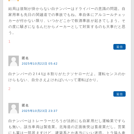
結局は規制が掛からない白ナンバーはドライバーの意識の問題。自
家用車も先日の関越道での事故でもね。車自体にアルコールチェッ
カーが付かない限り、いつかどこかで飲酒事故が起きてしまう。そ
の度に騒ぎになるんだからメーカーとして対策するのも大事だと思
う。
1
返信
匿名
2025年10月22日 05:42
白ナンバーの２t４tは８割りがたクソヤローだよ。運転センスのか
けらもない、自分さえよければいいって運転ばかり。
2
返信
匿名
2025年10月23日 23:37
白ナンバーはトレーラーだろうが法的にも自家用だし運輸業ですら
も無い。該当車両は製造業。北海道の正面衝突は畜産業だし。営業
にも輩は一部居ますけど、建築系とか本当にいい迷惑。トラ協も参