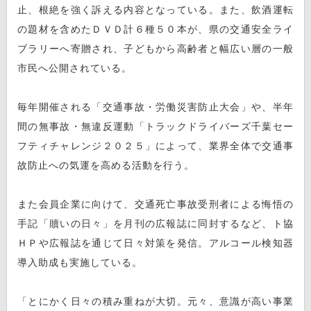
止、根絶を強く訴える内容となっている。また、飲酒運転
の題材を含めたＤＶＤ計６種５０本が、県の交通安全ライ
ブラリーへ寄贈され、子どもから高齢者と幅広い層の一般
市民へ公開されている。
毎年開催される「交通事故・労働災害防止大会」や、半年
間の無事故・無違反運動「トラックドライバーズ千葉セー
フティチャレンジ２０２５」によって、業界全体で交通事
故防止への気運を高める活動を行う。
また会員企業に向けて、交通死亡事故受刑者による悔悟の
手記「贖いの日々」を月刊の広報誌に同封するなど、ト協
ＨＰや広報誌を通じて日々対策を発信。アルコール検知器
導入助成も実施している。
「とにかく日々の積み重ねが大切。元々、意識が高い事業