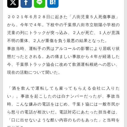
２０２１年６月２８日に起きた「八街児童５人死傷事故」
から、今年で４年。下校中の千葉県八街市立朝陽小学校の
児童の列にトラックが突っ込み、２人が死亡、１人が意識
不明の重体、２人が重傷を負う最悪の結果となった。
事故当時、運転手の男はアルコールの影響により居眠り状
態だったとされる。あの痛ましい事故から４年が経過した
今、千葉県トラック協会に改めて飲酒運転根絶への思い、
現在の活動について聞いた。
「酒を飲んで運転しても雇ってもらえる会社に入りた
い」。事故を起こしたのは白ナンバーだったが、事故当
時、こんな嫌みの電話をはじめ、千葉ト協には一般市民か
ら怒りの電話が相次いだ。電話対応にあたった担当者は、
「口に出せないような酷い内容のものもあった」と当時を