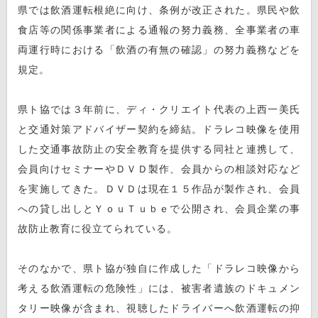
県では飲酒運転根絶に向け、条例が改正された。県民や飲
食店等の関係事業者による通報の努力義務、全事業者の車
両運行時における「飲酒の有無の確認」の努力義務などを
規定。
県ト協では３年前に、ディ・クリエイト代表の上西一美氏
と交通対策アドバイザー契約を締結。ドラレコ映像を使用
した交通事故防止の安全教育を提供する同社と連携して、
会員向けセミナーやＤＶＤ製作、会員からの相談対応など
を実施してきた。ＤＶＤは現在１５作品が製作され、会員
への貸し出しとＹｏｕＴｕｂｅで公開され、会員企業の事
故防止教育に役立てられている。
そのなかで、県ト協が独自に作成した「ドラレコ映像から
考える飲酒運転の危険性」には、被害者遺族のドキュメン
タリー映像が含まれ、視聴したドライバーへ飲酒運転の抑