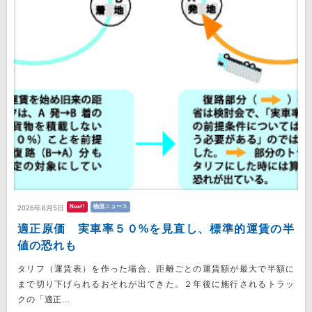
New!!
物流ニュース
2026年8月5日
適正原価 実車率５０%を見直し、標準的運賃の半
値の恐れも
タリフ（運賃表）を作った場合、距離ごとの運賃額が最大で半額に
まで切り下げられるおそれが出てきた。２年後に施行されるトラッ
クの「適正...