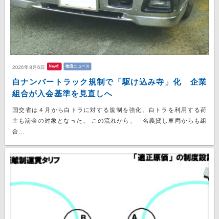
New!!
物流ニュース
2026年8月6日
白ナンバートラック規制で「駆け込み寺」化 企業
組合が入会基準を見直しへ
国交省は４月から白トラに対する規制を強化。白トラを利用する荷
主も罰金の対象となった。 この流れから、「名義貸し車両からも組
合...