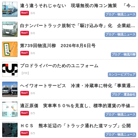
違う違うそれじゃない 現場無視の海コン施策 「今でも平均２～３時間は待つ」
New!!
8/6
ブログ・物流ニュース
白ナンバートラック規制で「駆け込み寺」化 企業組合が入会基準を見直しへ
New!!
8/6
ブログ・物流ニュース
第739回物流川柳 2026年8月6日号
New!!
8/6
ブログ・物流川柳
プロドライバーのためのユニフォーム
【PR】
カンコービズウェア
ヘイワオートサービス 冷凍・冷蔵車に特化「事業通じ貢献目指す」
New!!
8/6
ブログ・運送会社
適正原価 実車率５０%を見直し、標準的運賃の半値の恐れも
New!!
8/5
ブログ・物流ニュース
ＨＣＳ 熊本近辺の「トラック通れた道マップ」公開
New!!
8/5
ブログ・物流ニュース