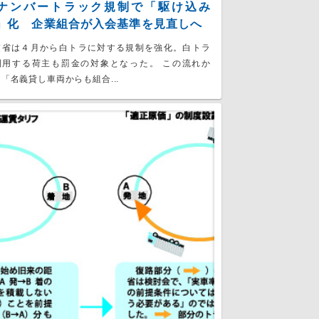
ナンバートラック規制で「駆け込み
」化 企業組合が入会基準を見直しへ
交省は４月から白トラに対する規制を強化。白トラ
利用する荷主も罰金の対象となった。 この流れか
「名義貸し車両からも組合...