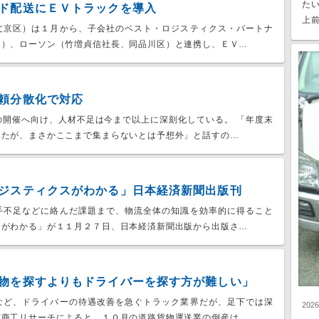
た
ド配送にＥＶトラックを導入
上前
文京区）は１月から、子会社のベスト・ロジスティクス・パートナ
同）、ローソン（竹増貞信社長、同品川区）と連携し、ＥＶ…
頼分散化で対応
の開催へ向け、人材不足は今まで以上に深刻化している。 「年度末
いたが、まさかここまで集まらないとは予想外」と話すの…
ジスティクスがわかる」日本経済新聞出版刊
手不足などに絡んだ課題まで、物流全体の知識を効率的に得ること
スがわかる」が１１月２７日、日本経済新聞出版から出版さ…
物を探すよりもドライバーを探す方が難しい」
など、ドライバーの待遇改善を急ぐトラック業界だが、足下では深
202
京商工リサーチによると、１０月の道路貨物運送業の倒産は…