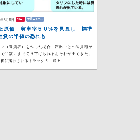
New!!
物流ニュース
6年8月5日
正原価 実車率５０%を見直し、標準
運賃の半値の恐れも
リフ（運賃表）を作った場合、距離ごとの運賃額が
大で半額にまで切り下げられるおそれが出てきた。
後に施行されるトラックの「適正...