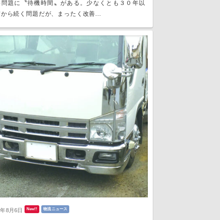
い問題に〝待機時間〟がある。少なくとも３０年以
から続く問題だが、まったく改善...
New!!
物流ニュース
6年8月6日