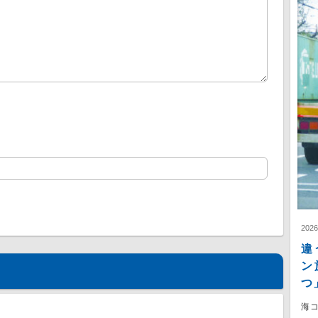
202
違
ン
つ
海