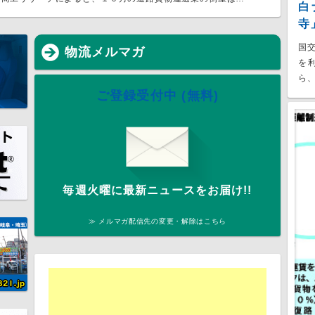
白
寺
国
物流メルマガ
を
ら、
ご登録受付中 (無料)
毎週火曜に最新ニュースをお届け!!
≫ メルマガ配信先の変更・解除はこちら