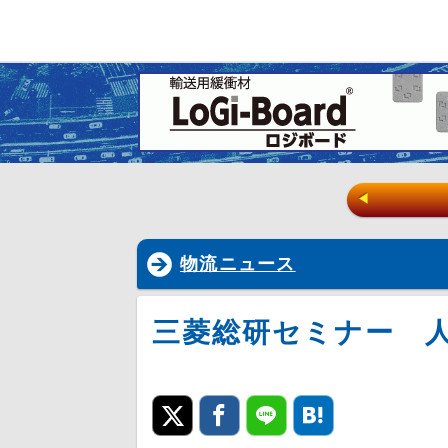
◀
物流ニュース
三菱総研セミナー 