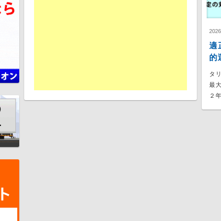
202
適
的
タ
最
２年