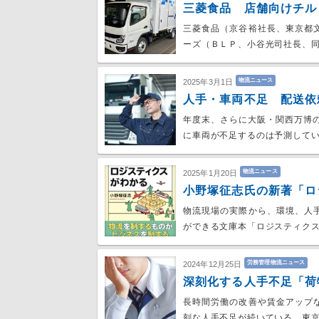
三菱食品 店舗向けチル
三菱食品（京谷裕社長、東京都
ーズ（ＢＬＰ、小谷光司社長、
物流ニュース
2025年3月1日
人手・車両不足 配送依
年度末、さらに大阪・関西万博
に車両が不足するのは予測して
物流ニュース
2025年1月20日
小野塚征志氏の新著「ロ
物流現場の実際から、環境、人
ができる文庫本「ロジスティク
労務管理物流ニュース
2024年12月25日
深刻化する人手不足「荷
長時間労働の改善や賃金アップ
刻な人手不足が続いている。東