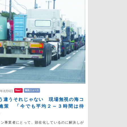
New!!
物流ニュース
6年8月6日
う違うそれじゃない 現場無視の海コ
施策 「今でも平均２～３時間は待
」
コン事業者にとって、顕在化しているのに解決しが