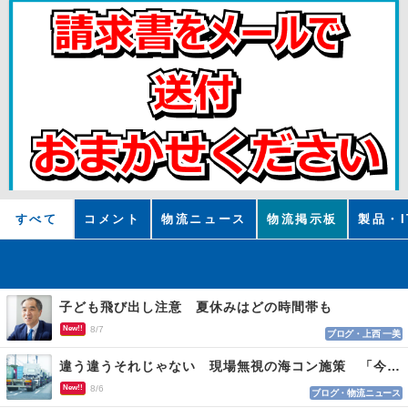
すべて
コメント
物流ニュース
物流掲示板
製品・I
子ども飛び出し注意 夏休みはどの時間帯も
New!!
8/7
ブログ・上西 一美
違う違うそれじゃない 現場無視の海コン施策 「今でも平均２～３時間は待つ」
New!!
8/6
ブログ・物流ニュース