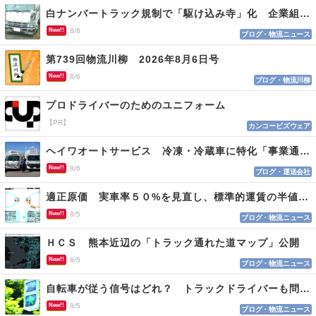
白ナンバートラック規制で「駆け込み寺」化 企業組合が入会基準を見直しへ
New!!
8/6
ブログ・物流ニュース
第739回物流川柳 2026年8月6日号
New!!
8/6
ブログ・物流川柳
プロドライバーのためのユニフォーム
【PR】
カンコービズウェア
ヘイワオートサービス 冷凍・冷蔵車に特化「事業通じ貢献目指す」
New!!
8/6
ブログ・運送会社
適正原価 実車率５０%を見直し、標準的運賃の半値の恐れも
New!!
8/5
ブログ・物流ニュース
ＨＣＳ 熊本近辺の「トラック通れた道マップ」公開
New!!
8/5
ブログ・物流ニュース
自転車が従う信号はどれ？ トラックドライバーも問われる認識
New!!
8/5
ブログ・物流ニュース