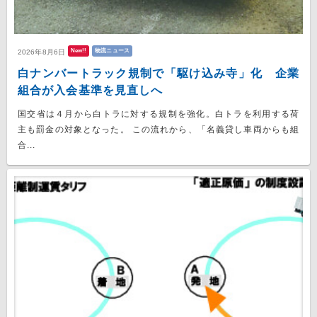
New!!
物流ニュース
2026年8月6日
白ナンバートラック規制で「駆け込み寺」化 企業
組合が入会基準を見直しへ
国交省は４月から白トラに対する規制を強化。白トラを利用する荷
主も罰金の対象となった。 この流れから、「名義貸し車両からも組
合...