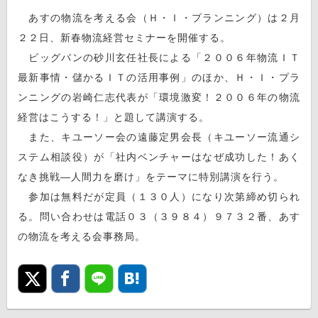
あすの物流を考える会（Ｈ・Ｉ・プランニング）は２月
２２日、新春物流経営セミナーを開催する。
ビッグバンの砂川玄任社長による「２００６年物流ＩＴ
最新事情・儲かるＩＴの活用事例」のほか、Ｈ・Ｉ・プラ
ンニングの岩崎仁志代表が「環境激変！２００６年の物流
経営はこうする！」と題して講演する。
また、キユーソー会の遠藤定男会長（キユーソー流通シ
ステム相談役）が「社内ベンチャーはなぜ成功した！あく
なき挑戦—人間力を磨け」をテーマに特別講演を行う。
参加は無料だが定員（１３０人）になり次第締め切られ
る。問い合わせは電話０３（３９８４）９７３２番、あす
の物流を考える会事務局。